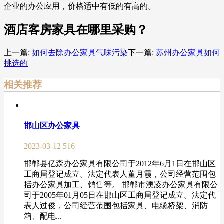
企业的办公应用，价格适中有低的有高的。
酒店客房家具在哪里采购？
上一篇:
如何去除办公家具气味污染
下一篇:
苏州办公家具如何
挑选的
相关推荐
邯山区办公家具
2023-03-12
516
邯郸县亿森办公家具有限公司于2012年6月1日在邯山区
工商局登记成立。法定代表人董月霞，公司经营范围包
括办公家具加工、销售等。 邯郸市澳凌办公家具有限公
司于2005年01月05日在邯山区工商局登记成立。法定代
表人过俊，公司经营范围包括家具、电缆桥架、消防
箱、配电...