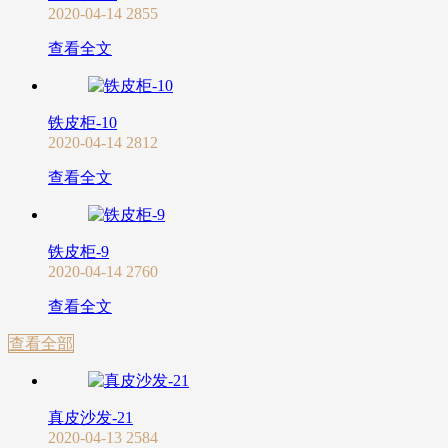
2020-04-14
2855
查看全文
铁皮柜-10
2020-04-14
2812
查看全文
铁皮柜-9
2020-04-14
2760
查看全文
查看全部
真皮沙发-21
2020-04-13
2584