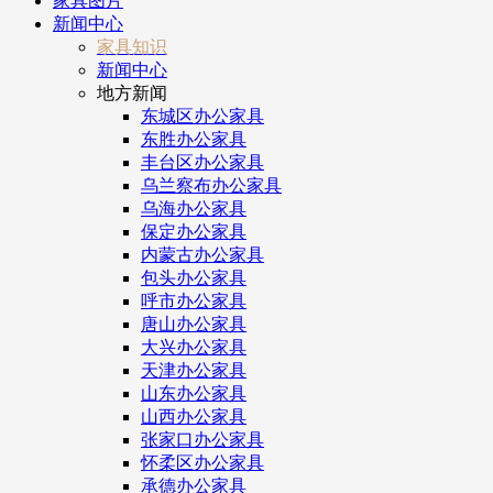
家具图片
新闻中心
家具知识
新闻中心
地方新闻
东城区办公家具
东胜办公家具
丰台区办公家具
乌兰察布办公家具
乌海办公家具
保定办公家具
内蒙古办公家具
包头办公家具
呼市办公家具
唐山办公家具
大兴办公家具
天津办公家具
山东办公家具
山西办公家具
张家口办公家具
怀柔区办公家具
承德办公家具