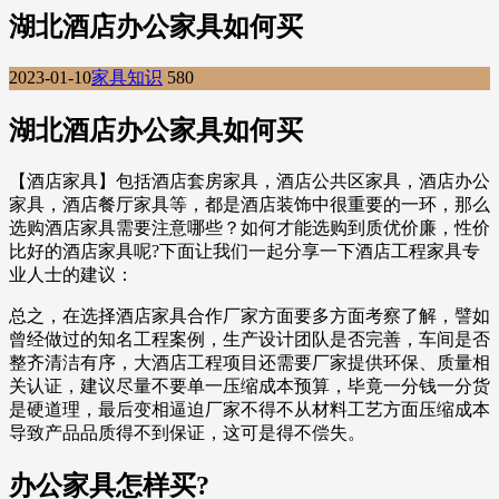
湖北酒店办公家具如何买
2023-01-10
家具知识
580
湖北酒店办公家具如何买
【酒店家具】包括酒店套房家具，酒店公共区家具，酒店办公
家具，酒店餐厅家具等，都是酒店装饰中很重要的一环，那么
选购酒店家具需要注意哪些？如何才能选购到质优价廉，性价
比好的酒店家具呢?下面让我们一起分享一下酒店工程家具专
业人士的建议：
总之，在选择酒店家具合作厂家方面要多方面考察了解，譬如
曾经做过的知名工程案例，生产设计团队是否完善，车间是否
整齐清洁有序，大酒店工程项目还需要厂家提供环保、质量相
关认证，建议尽量不要单一压缩成本预算，毕竟一分钱一分货
是硬道理，最后变相逼迫厂家不得不从材料工艺方面压缩成本
导致产品品质得不到保证，这可是得不偿失。
办公家具怎样买?