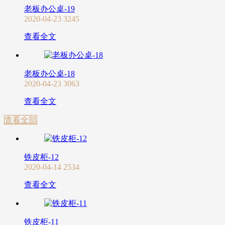
老板办公桌-19
2020-04-23
3245
查看全文
老板办公桌-18
2020-04-23
3063
查看全文
查看全部
铁皮柜-12
2020-04-14
2534
查看全文
铁皮柜-11