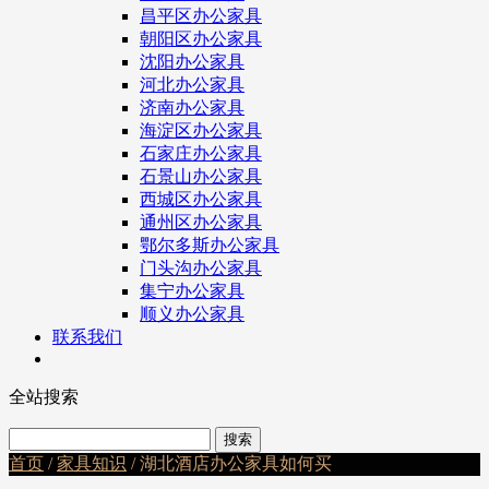
昌平区办公家具
朝阳区办公家具
沈阳办公家具
河北办公家具
济南办公家具
海淀区办公家具
石家庄办公家具
石景山办公家具
西城区办公家具
通州区办公家具
鄂尔多斯办公家具
门头沟办公家具
集宁办公家具
顺义办公家具
联系我们
全站搜索
首页
/
家具知识
/ 湖北酒店办公家具如何买