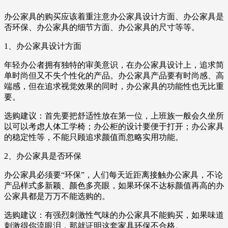
办公家具的购买应该着重注意办公家具设计方面、办公家具是
否环保、办公家具的细节方面、办公家具的尺寸等等。
1、办公家具设计方面
年轻办公者拥有独特的审美意识，在办公家具设计上，追求简
单时尚但又不失个性化的产品。办公家具产品要有时尚感、高
端感，但在追求视觉效果的同时，办公家具的功能性也无比重
要。
选购建议：首先要把舒适性放在第一位，上班族一般会久坐所
以可以考虑人体工学椅；办公柜的设计要便于打开；办公家具
的稳定性等，不能只顾追求颜值而忽略实用功能。
2、办公家具是否环保
办公家具必须要“环保”，人们每天近距离接触办公家具，不论
产品样式多新颖、颜色多亮眼，如果环保不达标颜值再高的办
公家具都是万万不能选购的。
选购建议：有强烈刺激性气味的办公家具不能购买，如果味道
刺激得你流眼泪，那就证明这套家具环保不合格。