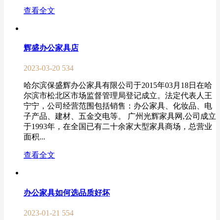
查看全文
辉盛办公家具店
2023-03-20
534
哈尔滨保盛辉办公家具有限公司于2015年03月18日在哈
尔滨市松北区市场监督管理局登记成立。法定代表人王
宁宁，公司经营范围包括销售：办公家具、化妆品、电
子产品、建材、五金交电等。 广州光辉家具网,公司成立
于1993年，在全国已有二十余家大型家具商场，总营业
面积...
查看全文
办公家具如何选品质好坏
2023-01-21
554