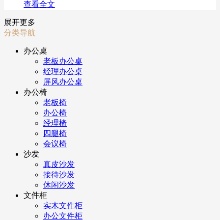
查看全文
展开更多
分类导航
办公桌
老板办公桌
经理办公桌
屏风办公桌
办公椅
老板椅
办公椅
经理椅
四腿椅
会议椅
沙发
真皮沙发
接待沙发
休闲沙发
文件柜
实木文件柜
办公文件柜