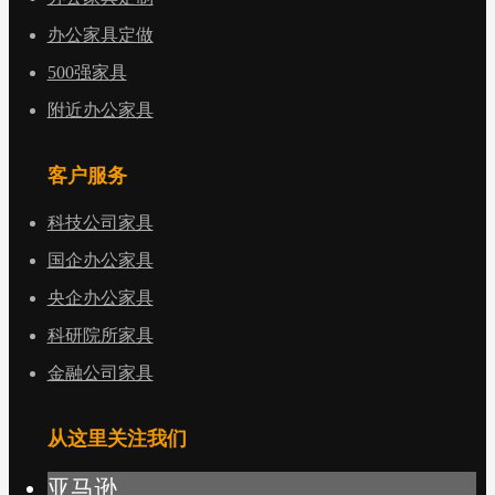
办公家具定做
500强家具
附近办公家具
客户服务
科技公司家具
国企办公家具
央企办公家具
科研院所家具
金融公司家具
从这里关注我们
亚马逊