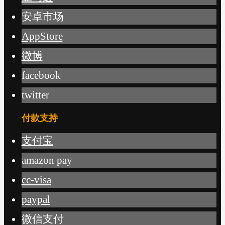
安卓市场
AppStore
微博
facebook
twitter
付款支持
支付宝
amazon pay
cc-visa
paypal
微信支付