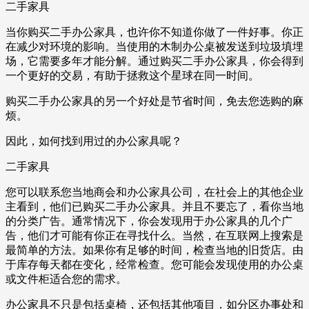
二手家具
当你购买二手办公家具，也许你不知道你做了一件好事。你正
在减少对环境的影响。当使用的木制办公桌被发送到垃圾填埋
场，它需要多年才能分解。通过购买二手办公家具，你会得到
一个更好的交易，有助于拯救这个星球在同一时间。
购买二手办公家具的另一个好处是节省时间，免去您选购的麻
烦。
因此，如何找到用过的办公家具呢？
二手家具
您可以联系您当地商会和办公家具公司，在社会上的其他企业
主看到，他们已购买二手办公家具。并且不要忘了，看你当地
的分类广告。通常情况下，你会发现用于办公家具的几个广
告，他们才可能有你正在寻找什么。当然，在互联网上搜索是
最简单的方法。如果你有足够的时间，检查当地的旧货店。由
于库存每天都在变化，经常检查。您可能会发现使用的办公桌
或文件柜适合您的需求。
办公家具不只是包括桌椅，还包括其他项目，如分区办事处和