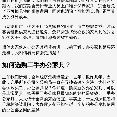
而且在租赁期间，我们的售后有保障保障，企业只要在合约租
期内，我们定期会安排专业人员上门维护保养家具，完全避免
了不可预见性的维修费用，同时也消除了可能因管理问题而造
成的额外成本。
当您退租时，优客美租负责家具的回收，而当您需要乔迁时优
客美租提供家具迁移服务。您只需选择您心仪的家具其他的交
给优客美租处理。做到让您省时省力省心。
相信大家伙对办公家具租赁有进一步的了解，办公家具是买还
是租，我相信看完你会更清楚！
如何选购二手办公家具？
正如我们所知，全球经济危机爆发后，去年，也许几年。因
此，几乎所有公司的采购员一直在寻找省钱的方法。为什么不
尝试购买二手办公家具呢？你知道，购买新的办公家具，可以
是非常昂贵。购买用于办公家具最知名的好处是省钱。二手办
公家具，大大低于全新的东西便宜。事实上，一旦泡沫包装和
价格标签被删除，大多数人都不能告诉一个新的办公桌和使用
的办公桌之间的差异。