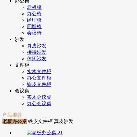
办公椅
老板椅
办公椅
经理椅
四腿椅
会议椅
沙发
真皮沙发
接待沙发
休闲沙发
文件柜
实木文件柜
办公文件柜
铁皮文件柜
会议桌
实木会议桌
办公会议桌
产品推荐
老板办公桌
铁皮文件柜
真皮沙发