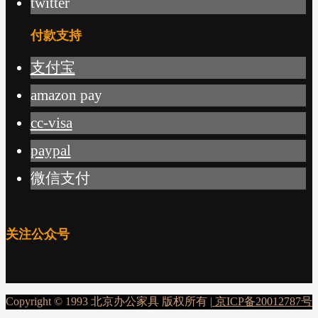
twitter
付款支持
支付宝
amazon pay
cc-visa
paypal
微信支付
关注公众号
Copyright © 1993 北京办公家具 版权所有 |
京ICP备20012787号