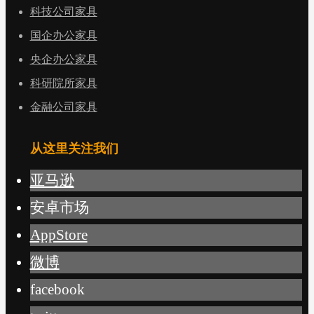
科技公司家具
国企办公家具
央企办公家具
科研院所家具
金融公司家具
从这里关注我们
亚马逊
安卓市场
AppStore
微博
facebook