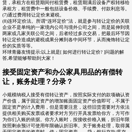
赁，承租方在租赁期间付租赁费，租赁期满后设备产权转移给
承租方，租赁费中一般包括设备价格、手续费、付款利息等。
(7)通过费用转让定价来避税。
(8)连环定价法。所谓“连环定价”法，就是参与转让定价的关联
企业不是单纯的一家境内公司与境外公司之间，而是延伸到境
两家或几家关联公司之间，后者经过多次交易，把最后环节因
转让定价造成的避税成果分摊到各中间环节，从而掩饰转让定
价的实质等等。
环球青藤友情提示:以上就是[ 如何进行转让定价? ]问题的解
答,希望能够帮助到大家！
接受固定资产和办公家具用品的有偿转
让，账务处理？分录？
小规模纳税人接受有偿转让资产，按照实际支付的款项确认资
产价值，属于固定资产的增加账面固定资产价值即可，不属于
固定资产的计入费用，但是需要注意，这些旧货需要对方依法
提供相关购买发票或者要求对方另行开具发票给你方，方可作
为你们入账的依据。你方入账时，按接收价格入账，折旧年限
按照剩余预计可使用年限确认折旧率。关于账务处理，取得属
于固定资产的资产时，借：固定资产 贷：银行存款/库存