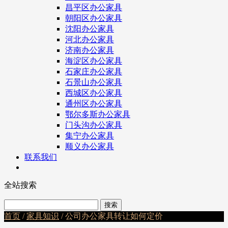
昌平区办公家具
朝阳区办公家具
沈阳办公家具
河北办公家具
济南办公家具
海淀区办公家具
石家庄办公家具
石景山办公家具
西城区办公家具
通州区办公家具
鄂尔多斯办公家具
门头沟办公家具
集宁办公家具
顺义办公家具
联系我们
全站搜索
首页
/
家具知识
/ 公司办公家具转让如何定价