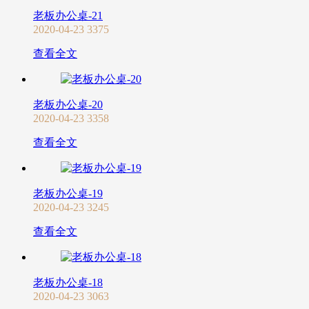
老板办公桌-21
2020-04-23
3375
查看全文
老板办公桌-20
2020-04-23
3358
查看全文
老板办公桌-19
2020-04-23
3245
查看全文
老板办公桌-18
2020-04-23
3063