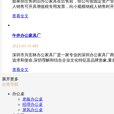
如果你出售的旧办公家具在出售前，你公司按固定资产管理
人销售可开具增值税专用发票，向小规模纳税人销售时开具普通发
查看全文
午井办公家具厂
2023-03-19
489
深圳市兴宏林办公家具厂是一家专业的深圳办公家具厂商
追求和使命,深切理解和结合企业文化特征及品牌形象,量身
查看全文
展开更多
分类导航
办公桌
老板办公桌
经理办公桌
屏风办公桌