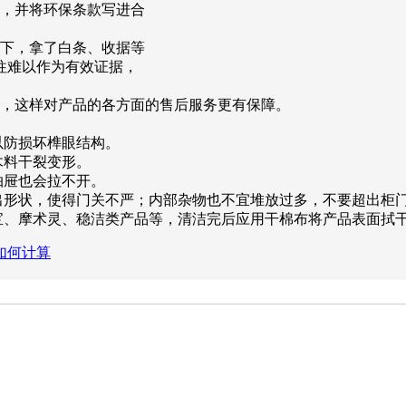
，并将环保条款写进合
下，拿了白条、收据等
难以作为有效证据，
，这样对产品的各方面的售后服务更有保障。
以防损坏榫眼结构。
木料干裂变形。
抽屉也会拉不开。
形状，使得门关不严；内部杂物也不宜堆放过多，不要超出柜
、摩术灵、稳洁类产品等，清洁完后应用干棉布将产品表面拭
如何计算