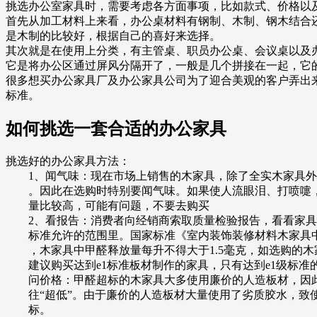
挑选办公室家具时，需要考虑各方面事项，比如款式、价格以及质
首先从加工材料上来看，办公桌材料有钢制、木制、钢木结合
是木制的比较好，根据自己的喜好来选择。
其次就是在使用上分类，有主管桌、职员办公桌、会议桌以及
它是将办公区通过屏风分隔开了，一般是几个拼接在一起，它
很多想买办公家具厂及办公家具公司为了迎合美观的客户弄出
标准。
如何挑选一套合适的办公家具
挑选好的办公家具方法：
1、闻气味：现在市场上销售的木家具，除了全实木家具外
。因此在选购时特别要闻气味。如果使人流眼泪、打喷嚏，
量比较高，可能有问题，不要去购买
2、看报告：消费者向经销商索取质量检验报告，看看家具
标准允许的范围里。国家标准《室内装饰装修材料木家具中
，木家具中甲醛释放量每升不得大于1.5毫克，如选购的木
建议购买达到e1标准板材制作的家具，只有达到e1级标准
问价格：甲醛超标的木家具大多使用廉价的人造板材，因此
往“超低”。由于廉价的人造板材大量使用了劣质胶水，致
标。