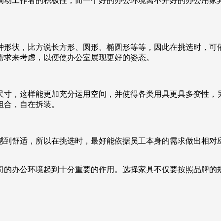
调动工作者的积极性，而一个好的办公环境离不开好的办公用家
种形状，比方说长方形、圆形、椭圆形等等，因此在挑选时，可
需求来考虑，以便使办公室展现更好的姿态。
尺寸，这样能更加充分运用空间，并使得各类用具更具多变性，
组合，自在拆装。
感到舒适，所以在挑选时，最好能依据员工本身的需求做出相对
司的办公环境起到十分重要的作用。选择家具不仅要按照品牌的