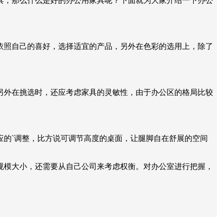
具，那么什么是好的办公用家具呢？下面就为大家介绍一下办公
依照自己的喜好，选择适宜的产品，另外在色彩的选用上，除了
另外在挑选时，还应考虑家具的灵敏性，由于办公区的格局比较
应的`调整，比方说可调节高度的桌面，让腿脚自在舒展的空间
规模大小，还需要从自己公司来考虑权衡。对办公室进行把握，