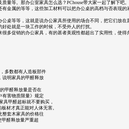
量等。那办公室家具怎么选？PChouse带大家一起了解下吧
还有金属的等等，这些加工材料可以把办公桌的高档与否表现的
办公桌等等，这就是说办公家具所使用的场合不同，把它们放在属
的好处就是一块工作的时候，不受外人的打扰。
来很多促销的办公家具，有的甚者美观性都超出了实用性，使得
，多数都有人造板部件
说明家具的甲醛释放
的甲醛释放量是否在
有害物质限量》规定
家具甲醛超标就不要购买，
的板材才真正能对人体无害。
整套木家具的价格往
使甲醛释放量严重超