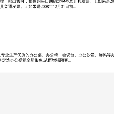
，那出售时，根据购买日期确定税率及开具发票。 1.如果是200
票。 2.如果是2008年12月31日前...
,专业生产优质的办公桌、办公椅、会议台、办公沙发、屏风等办
定造办公视觉全新形象,从而增强顾客...