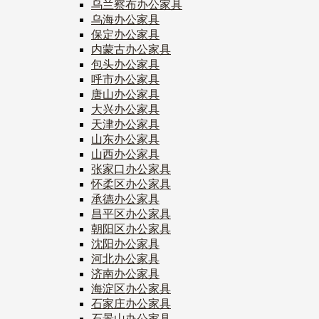
乌兰察布办公家具
乌海办公家具
保定办公家具
内蒙古办公家具
包头办公家具
呼市办公家具
唐山办公家具
大兴办公家具
天津办公家具
山东办公家具
山西办公家具
张家口办公家具
怀柔区办公家具
承德办公家具
昌平区办公家具
朝阳区办公家具
沈阳办公家具
河北办公家具
济南办公家具
海淀区办公家具
石家庄办公家具
石景山办公家具