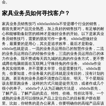
会。
家具业务员如何寻找客户？
家具业务员销售技巧 x0dx0ax0dx0a不管是哪个行业的销售，
都首先要对产品完全熟悉，加上良好的销售技巧，有足够的耐
心和能够勤备刻苦的精神才是做好业务的开始。以下是家具业
务员销售技巧，需要的朋友可作一参考。 x0dx0a想做好业
务，最重要的是用心，其次是追求效率，最后才是勤奋。
x0dx0a也就是说，一流的业务员运用自己的智慧作业务，二流
的业务员运用自己的经验作业务，三流的业务员运用自己的体
力作业务。我不赞成每天四九城的乱跑的作业务方式，更不赞
成蹲在电脑前面在互联网上守株待兔的作业务。 x0dx0a作业
务其实很简单，并不需要太辛苦，但是需要技巧。 x0dx0a首
先，你要知道，作业务最大的忌讳就是没有目的，没有计划的
乱跑。甚至有的业务员都不清楚自己现在、明天、下个星期应
该去那里跑业务，这样的方式只能是徒劳无功，或者作成几个
很小的单子。 x0dx0a个人认为正确的方法是， x0dx0a首先，
了解产品，了解产品的卖点、特性、价格、性价比等等。一个
成熟的业务员可以很快从产品上定位自己的目标客户群在那
里。比如，你销售的是办公家具，你要明确你的高端产品应该