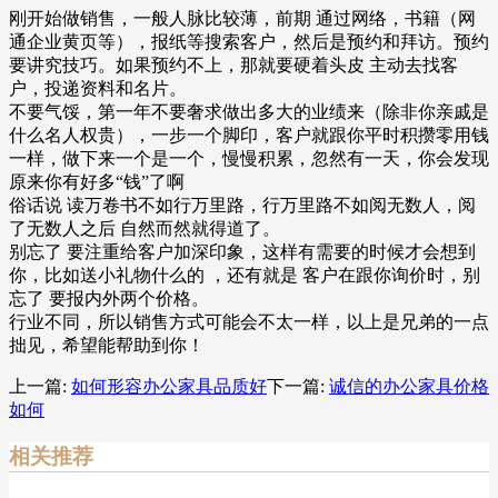
刚开始做销售，一般人脉比较薄，前期 通过网络，书籍（网
通企业黄页等），报纸等搜索客户，然后是预约和拜访。预约
要讲究技巧。如果预约不上，那就要硬着头皮 主动去找客
户，投递资料和名片。
不要气馁，第一年不要奢求做出多大的业绩来（除非你亲戚是
什么名人权贵），一步一个脚印，客户就跟你平时积攒零用钱
一样，做下来一个是一个，慢慢积累，忽然有一天，你会发现
原来你有好多“钱”了啊
俗话说 读万卷书不如行万里路，行万里路不如阅无数人，阅
了无数人之后 自然而然就得道了。
别忘了 要注重给客户加深印象，这样有需要的时候才会想到
你，比如送小礼物什么的 ，还有就是 客户在跟你询价时，别
忘了 要报内外两个价格。
行业不同，所以销售方式可能会不太一样，以上是兄弟的一点
拙见，希望能帮助到你！
上一篇:
如何形容办公家具品质好
下一篇:
诚信的办公家具价格
如何
相关推荐