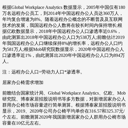
根据Global Workplace Analytics 数据显示，2005年中国仅有180
万名远程办公员工，到2014年中国远程办公人员达360万人，
年均复合增速为8%。随着远程办公概念的不断普及及互联网
技术的发展，我国远程办公人数将在较长时间内保持增长;根
据亿欧数据显示，2018年中国远程办公人口渗透率近0.6%，
由此测算出2018年中国远程办公人口为538万人;前瞻估计2019
年我国远程办公人口继续保持8%的增长率，远程办公人口约
为581万人;根据Mob研究院数据显示，2020年中国远程办公人
口渗透率近1%，由此测算出2020年中国远程办公人口为894万
人。
注：远程办公人口=劳动力人口*渗透率。
居家办公椅需求增加
前瞻结合国家统计局、Global Workplace Analytics、亿欧、Mob
研究院、博泰家居招股说明书等多方数据，对新增居家办公人
群用办公椅市场容量进行简单测算。根据博泰家居招股说明书
显示，2019、2020年公司办公椅平均单价在316.57和325.37元/
个左右。前瞻测算2020年我国新增居家办公人群用办公椅市场
容量在10亿元左右。