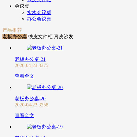
会议桌
实木会议桌
办公会议桌
产品推荐
老板办公桌
铁皮文件柜
真皮沙发
老板办公桌-21
2020-04-23
3375
查看全文
老板办公桌-20
2020-04-23
3358
查看全文