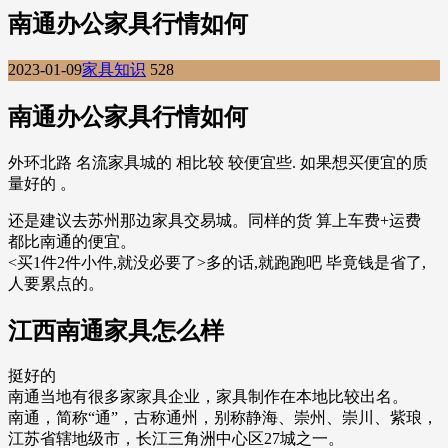
南通办公家具行情如何
2023-01-09
家具知识
528
南通办公家具行情如何
外环北路 名流家具城的 相比较 较便宜些. 如果想买便宜的质
量好的 。
还是建议去苏州那边家具交易城。同样的货 算上车费+运费
都比南通的便宜。
<买1件2件小件,就没必要了>多的话,就跑跑吧 毕竟钱是省了,
人要累点的。
江西南通家具怎么样
挺好的
南通当地有很多家家具企业，家具制作在本地比较出名。
南通，简称“通”，古称通州，别称静海、崇州、崇川、紫琅，
江苏省辖地级市，长江三角洲中心区27城之一。