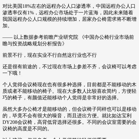
对比美国18%左右的远程办公人口渗透率，中国远程办公人口
渗透率仅有1%，远程办公市场处于一片蓝海，因此未来随着
我国远程办公人口规模的持续增加，居家办公椅需求将不断增
加。
—— 以上数据参考前瞻产业研究院 《中国办公椅行业市场前
瞻与投资战略规划分析报告》
前景不行，现在实业不行自然这行业也不行
还是很有前途的，不过现在市场上参差不齐，会议椅可以考虑
一下哦！
个人觉得会议椅现在也有很多种选择，目前都是不能移动的木
质或者不能移动的椅子。现在大多数人比较喜欢简约，方便轻
巧的椅子，有颜值还能移动个人觉得是非常好的选择。
虽然大多办公椅才是能移动的，但会议椅子同样也可以是移动
的，毕竟不会有很大的噪音，而且进出方便。就比如达宝利
DY208会议椅，高背低背选择还很多。不同的会议室需要的会
议椅的高度是不同的。