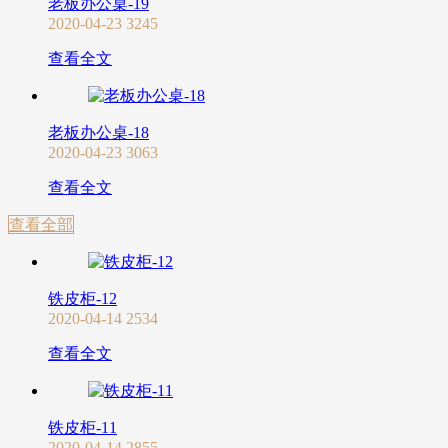
老板办公桌-19
2020-04-23
3245
查看全文
老板办公桌-18
2020-04-23
3063
查看全文
查看全部
铁皮柜-12
2020-04-14
2534
查看全文
铁皮柜-11
2020-04-14
2855