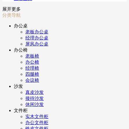
展开更多
分类导航
办公桌
老板办公桌
经理办公桌
屏风办公桌
办公椅
老板椅
办公椅
经理椅
四腿椅
会议椅
沙发
真皮沙发
接待沙发
休闲沙发
文件柜
实木文件柜
办公文件柜
铁皮文件柜