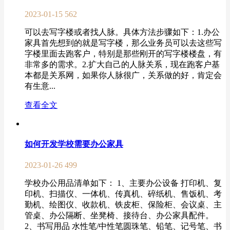
2023-01-15
562
可以去写字楼或者找人脉。具体方法步骤如下：1.办公
家具首先想到的就是写字楼，那么业务员可以去这些写
字楼里面去跑客户，特别是那些刚开的写字楼楼盘，有
非常多的需求。2.扩大自己的人脉关系，现在跑客户基
本都是关系网，如果你人脉很广，关系做的好，肯定会
有生意...
查看全文
如何开发学校需要办公家具
2023-01-26
499
学校办公用品清单如下： 1、主要办公设备 打印机、复
印机、扫描仪、一体机、传真机、碎纸机、售饭机、考
勤机、绘图仪、收款机、铁皮柜、保险柜、会议桌、主
管桌、办公隔断、坐凳椅、接待台、办公家具配件。
2、书写用品 水性笔/中性笔圆珠笔、铅笔、记号笔、书