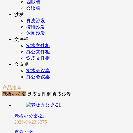
四腿椅
会议椅
沙发
真皮沙发
接待沙发
休闲沙发
文件柜
实木文件柜
办公文件柜
铁皮文件柜
会议桌
实木会议桌
办公会议桌
产品推荐
老板办公桌
铁皮文件柜
真皮沙发
老板办公桌-21
2020-04-23
3375
查看全文