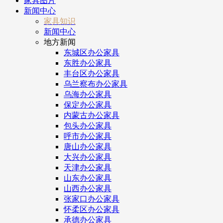
家具图片
新闻中心
家具知识
新闻中心
地方新闻
东城区办公家具
东胜办公家具
丰台区办公家具
乌兰察布办公家具
乌海办公家具
保定办公家具
内蒙古办公家具
包头办公家具
呼市办公家具
唐山办公家具
大兴办公家具
天津办公家具
山东办公家具
山西办公家具
张家口办公家具
怀柔区办公家具
承德办公家具