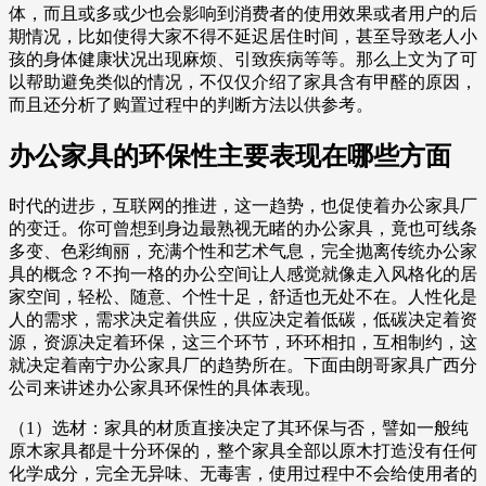
体，而且或多或少也会影响到消费者的使用效果或者用户的后
期情况，比如使得大家不得不延迟居住时间，甚至导致老人小
孩的身体健康状况出现麻烦、引致疾病等等。那么上文为了可
以帮助避免类似的情况，不仅仅介绍了家具含有甲醛的原因，
而且还分析了购置过程中的判断方法以供参考。
办公家具的环保性主要表现在哪些方面
时代的进步，互联网的推进，这一趋势，也促使着办公家具厂
的变迁。你可曾想到身边最熟视无睹的办公家具，竟也可线条
多变、色彩绚丽，充满个性和艺术气息，完全抛离传统办公家
具的概念？不拘一格的办公空间让人感觉就像走入风格化的居
家空间，轻松、随意、个性十足，舒适也无处不在。人性化是
人的需求，需求决定着供应，供应决定着低碳，低碳决定着资
源，资源决定着环保，这三个环节，环环相扣，互相制约，这
就决定着南宁办公家具厂的趋势所在。下面由朗哥家具广西分
公司来讲述办公家具环保性的具体表现。
（1）选材：家具的材质直接决定了其环保与否，譬如一般纯
原木家具都是十分环保的，整个家具全部以原木打造没有任何
化学成分，完全无异味、无毒害，使用过程中不会给使用者的