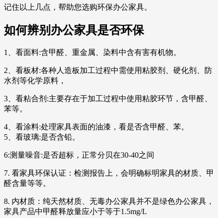
记住以上几点，帮助您选购环保办公家具。
如何辨别办公家具是否环保
1、看面料:含甲醛、重金属、染料中含有害有机物。
2、看板材:各种人造板加工过程中需使用粘胶剂、硬化剂、防
水剂等化学原料，
3、看粘合剂:主要存在于加工过程中使用粘胶环节，含甲醛、
苯等。
4、看涂料:处理家具表面的油漆，看是否含甲醛、苯。
5、看玻璃:是否含铅。
6:测量噪音:是否超标，正常分贝在30-40之间
7. 看家具环保认证：检测报告上，会明确标明家具的材质、甲
醛含量等等。
8. 内材质：纯天然材质、无毒办公家具并不是绿色办公家具，
家具产品中甲醛释放量应小于等于1.5mg/L