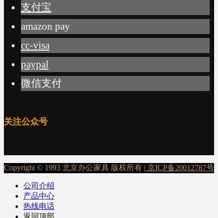
支付宝
amazon pay
cc-visa
paypal
微信支付
关注公众号
Copyright © 1993 北京办公家具 版权所有 |
京ICP备20012787号
公司介绍
产品中心
热线电话
返回顶部