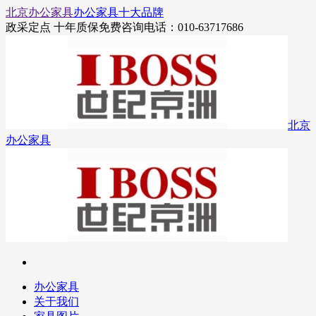
北京办公家具
办公家具十大品牌
政采定点 十年质保
免费咨询电话：010-63717686
北京
办公家具
办公家具
关于我们