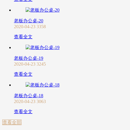
老板办公桌-20
2020-04-23
3358
查看全文
老板办公桌-19
2020-04-23
3245
查看全文
老板办公桌-18
2020-04-23
3063
查看全文
查看全部