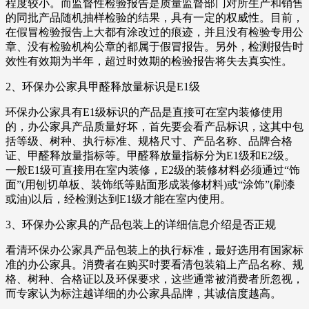
程度较小。而监督性检验报告是质量监督部门对所生产和销售
的同批产品随机抽样检验的结果，具有一定的权威性。目前，
在假冒检验报告上大都有涂改过的痕迹，并且没有检验专用公
章、没有检验机构公章的都属于假冒报告。另外，检测报告时
效性有效期为半年，超过时效期的检验报告将失去真实性。
2、环保办公家具甲醛释放量标识是E1级
环保办公家具有E1级标识的产品是直接可在室内装修使用
的，办公家具产品质量好坏，首先要会看产品标识，这其中包
括等级、树种、执行标准、规格尺寸、产品名称、品牌合格
证、甲醛释放量指标等。甲醛释放量指标分为E1级和E2级。
一般E1级可直接用在室内装修，E2级的装修材料必须通过“饰
面”(用刨切单板、装饰纸等贴面形成装修材料)或“涂饰”(刷漆
或油)以后，经检测达到E1级才能在室内使用。
3、环保办公家具的产品包装上的详细信息介绍是否正规
看清环保办公家具产品包装上的执行标准，最好选用有国家标
准的办公家具。消费者在购买时要看清包装箱上产品名称、规
格、树种、合格证以及环保要求，这些通常被消费者所忽视，
而专家认为标注越详细的办公家具品牌，其诚信度越高。