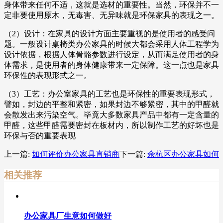
身体带来任何不适，这就是选材的重要性。当然，环保并不一
定非要使用原木，无毒害、无异味就是环保家具的表现之一。
（2）设计：在家具的设计方面主要重视的是使用者的感受问
题。一般设计桌椅类办公家具的时候大都会采用人体工程学为
设计依据，根据人体骨骼参数进行设定，从而满足使用者的身
体需求，是使用者的身体健康带来一定保障。这一点也是家具
环保性的表现形式之一。
（3）工艺：办公室家具的工艺也是环保性的重要表现形式，
譬如，封边的平整和紧密，如果封边不够紧密，其中的甲醛就
会散发出来污染空气。毕竟大多数家具产品中都有一定含量的
甲醛，这些甲醛需要密封在板材内，所以制作工艺的好坏也是
环保与否的重要表现
上一篇:
如何评价办公家具直销商
下一篇:
余杭区办公家具如何
相关推荐
办公家具厂生意如何做好