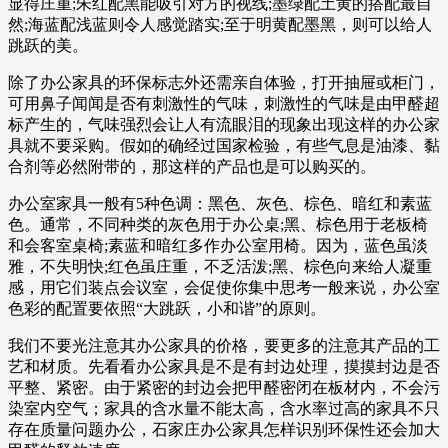
显得庄重;朱红配黑能吸引对方的视线;墨绿配土黄的搭配最自
然;海蓝配浅蓝则令人感觉踏实;至于明黄配墨黑，则可以给人
跳跃的美。
除了办公家具的环保标志外还需亲自体验，打开抽屉或柜门，
可用鼻子闻闻是否有刺激性的气味，刺激性的气味是由甲醛超
标产生的，气味强烈会让人有流眼泪的现象出现这样的办公家
具就不要采购。假如的确经过国家检验，有些气息是油漆、黏
合剂等必然附带的，那这样的产品也是可以购买的。
办公室家具一般有5种色调：黑色、灰色、棕色、暗红和素蓝
色。通常，不同种类的灰色用于办公桌;黑、棕色用于老板椅
和会客室桌椅;素蓝和暗红多作办公室用椅。因为，蓝色虽淡
雅，不失明快;红色虽庄重，不乏活泼;黑、棕色向来给人凝重
感，用它们装点会议室，会促使你集中思考一般来说，办公室
色彩的配置要依照“大跳跃，小和谐”的原则。
我们不要光注意其办公家具的价格，要更多的注意其产品的工
艺和材质。先看看办公家具是不是有封边处理，摸摸封边是否
平整、紧密。由于紧密的封边会把甲醛密闭在板材内，不会污
染室内空气；家具的含水量不能太高，含水率过高的家具不只
存在质量问题办公，石家庄办公家具怎样识别环保性还会加大