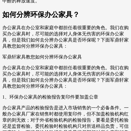
甲醛的释放速度。
如何分辨环保办公家具？
办公家具在办公室和家庭中都担任着很重要的角色。我们在购
买办公家具时，尽可能的选择对人身体无伤害的环保办公家
具，但是我们如何去分辨办公家具是否环保呢？下面军鼎轩家
具教您如何分辨环保办公家具：
军鼎轩家具教您如何分辨环保办公家具
办公家具在办公室和家庭中都担任着很重要的角色。我们在购
买办公家具时，尽可能的选择对人身体无伤害的环保办公家
具，但是我们如何去分辨办公家具是否环保呢？下面军鼎轩家
具教您如何分辨环保办公家具：
1、环保办公家具的检验报告复印件要加盖公章
办公家具产品的检验报告是进入市场销售的一个必备条件。一
般办公家具厂家在销售时都使用复印件，但不加盖检验机构红
章的则无效；对于外省检验机构的检验报告，要看是委托检验
还是监督检验。委托检验时检验机构只对所送样品负责，可信