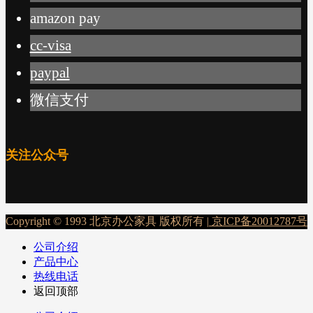
amazon pay
cc-visa
paypal
微信支付
关注公众号
Copyright © 1993 北京办公家具 版权所有 |
京ICP备20012787号
公司介绍
产品中心
热线电话
返回顶部