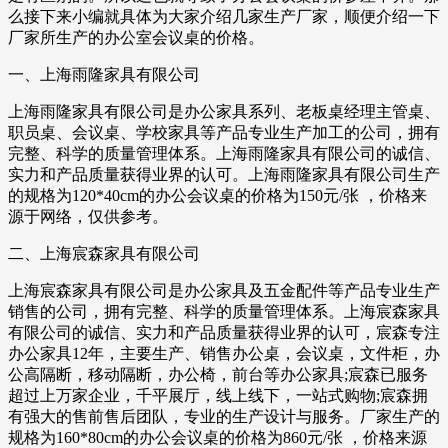
么接下来小编就具体为大家介绍几家生产厂家，顺便介绍一下
厂家所生产的办公室会议桌的价格。
一、上海雨隆家具有限公司
上海雨隆家具有限公司是办公家具系列、老板桌经理主管桌、
职员桌、会议桌、学校家具等产品专业生产加工的公司，拥有
完整、科学的质量管理体系。上海雨隆家具有限公司的诚信、
实力和产品质量获得业界的认可。上海雨隆家具有限公司生产
的规格为120*40cm的办公会议桌的价格为150元/张 ，价格来
源于网络，仅供参考。
二、上海宸森家具有限公司
上海宸森家具有限公司是办公家具及五金配件等产品专业生产
销售的公司，拥有完整、科学的质量管理体系。上海宸森家具
有限公司的诚信、实力和产品质量获得业界的认可，宸森专注
办公家具12年，主要生产、销售办公桌，会议桌，文件柜，办
公高隔断，移动隔断，办公椅，前台等办公家具;宸森已服务
超过上万家企业，千平展厅，线上线下，一站式购物;宸森拥
有强大的售前售后团队，专业的生产设计与服务。厂家生产的
规格为160*80cm的办公会议桌的价格为860元/张 ，价格来源