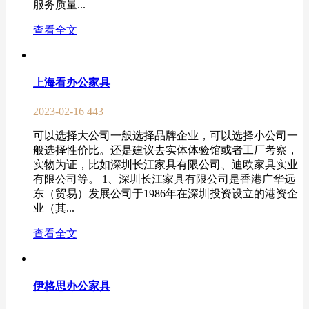
服务质量...
查看全文
上海看办公家具
2023-02-16
443
可以选择大公司一般选择品牌企业，可以选择小公司一
般选择性价比。还是建议去实体体验馆或者工厂考察，
实物为证，比如深圳长江家具有限公司、迪欧家具实业
有限公司等。 1、深圳长江家具有限公司是香港广华远
东（贸易）发展公司于1986年在深圳投资设立的港资企
业（其...
查看全文
伊格思办公家具