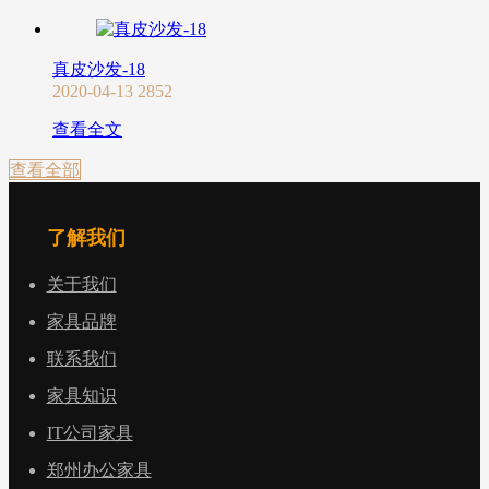
真皮沙发-18
2020-04-13
2852
查看全文
查看全部
了解我们
关于我们
家具品牌
联系我们
家具知识
IT公司家具
郑州办公家具