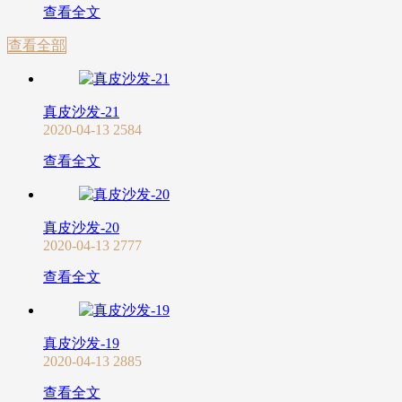
查看全文
查看全部
真皮沙发-21
2020-04-13
2584
查看全文
真皮沙发-20
2020-04-13
2777
查看全文
真皮沙发-19
2020-04-13
2885
查看全文