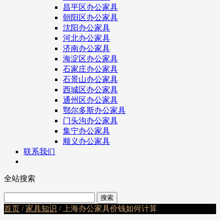
昌平区办公家具
朝阳区办公家具
沈阳办公家具
河北办公家具
济南办公家具
海淀区办公家具
石家庄办公家具
石景山办公家具
西城区办公家具
通州区办公家具
鄂尔多斯办公家具
门头沟办公家具
集宁办公家具
顺义办公家具
联系我们
全站搜索
首页
/
家具知识
/ 上海办公家具价钱如何计算