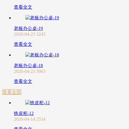
查看全文
老板办公桌-19
2020-04-23
3245
查看全文
老板办公桌-18
2020-04-23
3063
查看全文
查看全部
铁皮柜-12
2020-04-14
2534