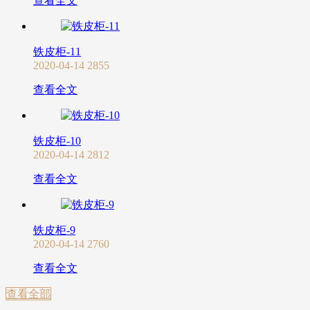
查看全文
铁皮柜-11
2020-04-14
2855
查看全文
铁皮柜-10
2020-04-14
2812
查看全文
铁皮柜-9
2020-04-14
2760
查看全文
查看全部