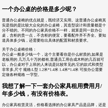
一个办公桌的价格是多少呢？
普通办公桌椅的优点就是，既经济又实用。这普通办公桌椅其
实是指的是比较大众化的办公桌椅，其造型设计和质量都是十
分不错的。不同的办公家具价格不一样，就算是同一款办公
桌，含柜的贵一点，不含柜的便宜，要看配件齐不齐全。要知
道具体多少钱，还需要给出具体的配置和材质要求。
关于办公桌椅价格：
办公桌一般多少钱一个，这个主要看你是什么材质的,如果是
老板用的 几万几十万的都有,普通员工用合成木料的几百就可
以，办公桌对于上班的人来说是比较常见的,它的款式和类型
非常多,尺寸 规格:L型 1.2米*1.4米 1.4米*1.4米 可按办公需要
定做各种规格 一字型。
我想了解一下一套办公家具租用费用月/
年多少钱，有没有价格表。
办公家具租赁灵活，价格看选择的办公家具产品是品牌，还是