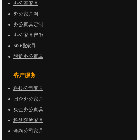
办公室家具
办公家具网
办公家具定制
办公家具定做
500强家具
附近办公家具
客户服务
科技公司家具
国企办公家具
央企办公家具
科研院所家具
金融公司家具