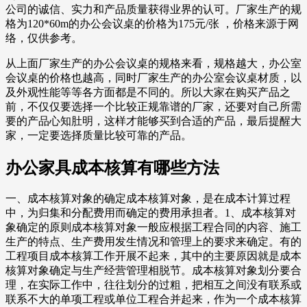
公司的诚信、实力和产品质量获得业界的认可。厂家生产的规
格为120*60m的办公会议桌的价格为175元/张 ，价格来源于网
络，仅供参考。
从上面厂家生产的办公会议桌的规格来看，规格越大，办公室
会议桌的价格也越高，同时厂家生产的办公室会议桌材质，以
及外观性能等等各方面都是不同的。所以大家在购买产品之
前，不仅仅要选择一个比较正规靠谱的厂家，还要对自己所需
要的产品心知肚明，这样才能够买到合适的产品，最后提醒大
家，一定要选择质量比较可靠的产品。
办公家具成本核算有哪些方法
一、成本核算对象的确定成本核算对象，是在成本计算过程
中，为归集和分配费用而确定的费用承担者。1、成本核算对
象确定的原则成本核算对象一般应根据工程合同的内容、施工
生产的特点、生产费用发生情况和管理上的要求来确定。有的
工程项目成本核算工作开展不起来，其中的主要原因就是成本
核算对象确定与生产经营管理相脱节。成本核算对象划分要合
理，在实际工作中，往往划分的过粗，把相互之间没有联系或
联系不大的单项工程或单位工程合并起来，作为一个成本核算