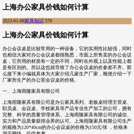
上海办公家具价钱如何计算
2023-01-08
家具知识
579
上海办公家具价钱如何计算
办公会议桌是比较常用的一种设备，它的实用性比较强，同时
也相信大家对办公会议桌都很熟悉，市面上所售卖的办公会议
桌，它所用的材质有一定的不同，同时在外观上以及性能上都
是有区别的。所以这也就导致了办公会议桌的价参差不齐。那
么接下来小编就具体为大家介绍几家生产厂家，顺便介绍一下
厂家所生产的办公室会议桌的价格。
一、上海雨隆家具有限公司
上海雨隆家具有限公司是办公家具系列、老板桌经理主管桌、
职员桌、会议桌、学校家具等产品专业生产加工的公司，拥有
完整、科学的质量管理体系。上海雨隆家具有限公司的诚信、
实力和产品质量获得业界的认可。上海雨隆家具有限公司生产
的规格为120*40cm的办公会议桌的价格为150元/张 ，价格来
源于网络，仅供参考。