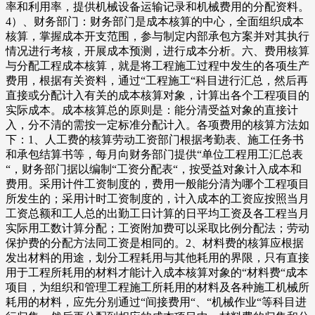
率和利用率，提供机械设备运输记录和机械费用的分配资料。
4）、财务部门：财务部门是成本核算的中心，全面组织成本
核算，掌握成本开支范围，参与制定内部承包方案并对其执行
情况进行考核，开展成本预测，进行成本分析。六、费用核算
与分配工程成本核算，就是将工程施工过程中发生的各项生产
费用，根据有关资料，通过“工程施工“科目进行汇总，然后再
直接或分配计入有关的成本核算对象，计算出各个工程项目的
实际成本。成本核算总的原则是：能分清受益对象的直接计
入，分不清的需按一定标准分配计入。各项费用的核算方法如
下：1、人工费的核算劳动工资部门根据考勤表、施工任务书
和承包结算书等，每月向财务部门提供“单位工程用工汇总表
“，财务部门据以编制“工资分配表“，按受益对象计入成本和
费用。采用计件工资制度的，费用一般能分清为哪个工程项目
所发生的；采用计时工资制度的，计入成本的工资应按照当月
工资总额和工人总的出勤工日计算的日平均工资及各工程当月
实际用工数计算分配；工资附加费可以采取比例分配法；劳动
保护费的分配方法同工资是相同的。2、材料费的核算应根据
发出材料的用途，划分工程耗用与其他耗用的界限，只有直接
用于工程所耗用的材料才能计入成本核算对象的“材料费“成本
项目，为组织和管理工程施工所耗用的材料及各种施工机械所
耗用的材料，应先分别通过“间接费用“、“机械作业“等科目进