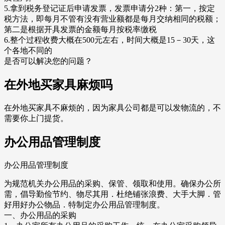
5.拿到税务登记证后申请发票，发票申请分2种：第一，按定
税方法，即每月不管有没有营业额都是每月交纳相同的税额；
第二是根据开具发票的金额每月按税率缴税
6.整个过程收费大概在500元左右，时间大概是15－30天，这
个各地不同的
是否可以解决您的问题？
在外地买家具麻烦吗
在外地买家具不麻烦的，因为家具公司都是可以发物流的，不
需要你上门提货。
办公用品管理制度
办公用品管理制度
为规范机关办公用品的采购、保管、领取和使用。确保办公所
需，倡导勤俭节约、物尽其用．杜绝铺张浪费、大手大脚．管
好用好办公物品．特制定办公用品管理制度。
一、办公用品的采购