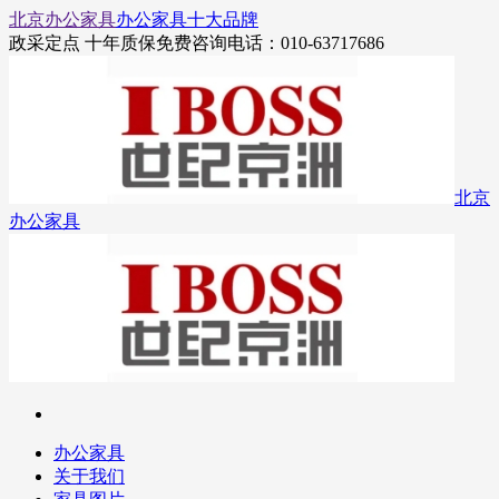
北京办公家具
办公家具十大品牌
政采定点 十年质保
免费咨询电话：010-63717686
北京
办公家具
办公家具
关于我们