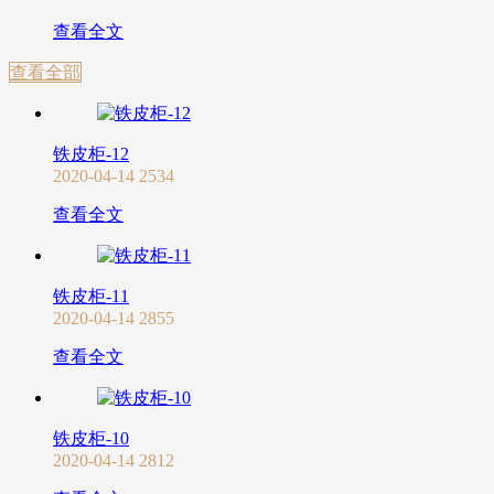
查看全文
查看全部
铁皮柜-12
2020-04-14
2534
查看全文
铁皮柜-11
2020-04-14
2855
查看全文
铁皮柜-10
2020-04-14
2812