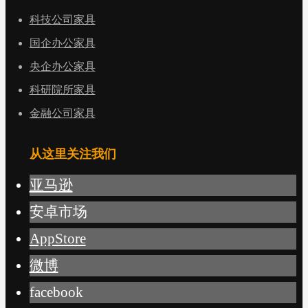
科技公司家具
国企办公家具
央企办公家具
科研院所家具
金融公司家具
从这里关注我们
亚马逊
安卓市场
AppStore
微博
facebook