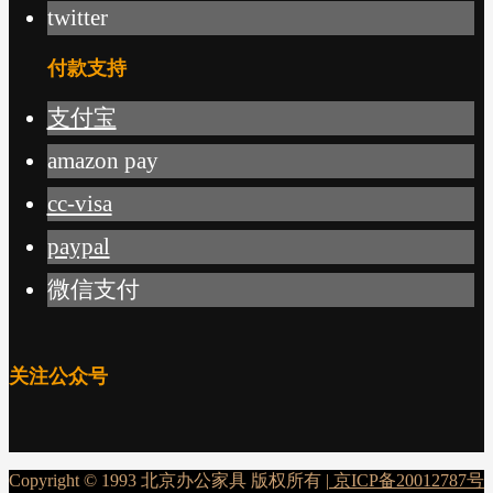
twitter
付款支持
支付宝
amazon pay
cc-visa
paypal
微信支付
关注公众号
Copyright © 1993 北京办公家具 版权所有 |
京ICP备20012787号