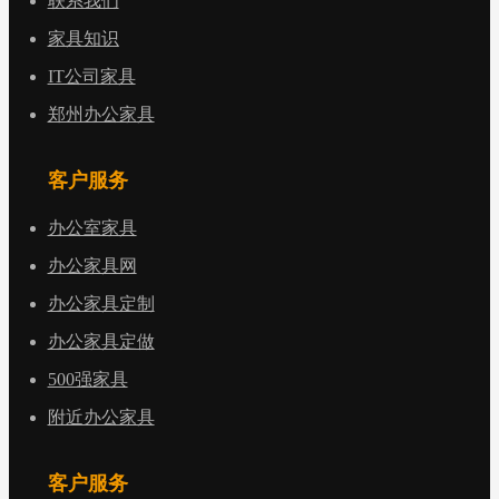
联系我们
家具知识
IT公司家具
郑州办公家具
客户服务
办公室家具
办公家具网
办公家具定制
办公家具定做
500强家具
附近办公家具
客户服务