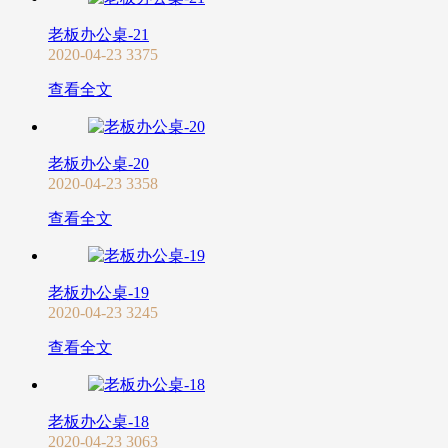
老板办公桌-21
2020-04-23
3375
查看全文
老板办公桌-20
2020-04-23
3358
查看全文
老板办公桌-19
2020-04-23
3245
查看全文
老板办公桌-18
2020-04-23
3063