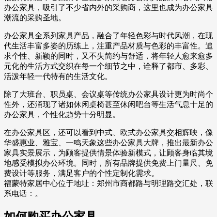
办公家具，吸引了不少省内外的采购商，这里也成为办公家具
潮流的采购圣地。
办公家具全系列家具产品，融合了年轻色彩与时代风潮，在现
代生活丰富多姿的历练上，注重产品材质与色彩的丰富性。追
求个性、新颖的同时，又不失简约与舒适，将年轻人愈来愈多
元化的生活方式交织在每一个细节之中，诠释了都市、多彩、
活泼年轻一代特有的生活文化。
除了大班台、职员桌、会议桌等传统办公家具设计更为时尚个
性外，还涌现了诸如休闲桌椅甚至休闲吧台等生活气息十足的
办公家具，个性化趋势十分明显。
在办公家具区，还可以看到中式、欧式办公家具交相辉映，像
华盛惠业、雅宝、一鸣天象这些办公家具大牌，推出最新办公
家具实景展示，为顾客提供情景体验新模式，让顾客身临其境
地感受模拟办公环境。同时，所有品牌提供免费上门量尺、免
费设计等服务，满足客户的个性定制化需求。
福蒙特家居中心位于地址：郑州市商都路与明理路交汇处，联
系电话：。
如何购买办公家具