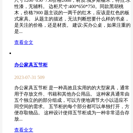
尺寸1200*650*750价格2688；材质:俄罗斯榆木；特点:水
性漆，无辅料。 边柜尺寸:400*650*750。同款黑胡桃
木，价格7900 题主说的一两千的红木，应该是红色的板
式家具。 从题主的描述，无法判断想要什么样的书桌，
是关注的价格，还是材质。 建议:买办公桌，如果注重的
是...
查看全文
办公家具五节柜
2023-07-31
509
办公家具五节柜 是一种高效且实用的的大型家具，通常
用于存放文件、书籍和其他办公用品。 这种家具通常由
五个独立的的部分组成，可以方便地调节大小以适应不
同空间的需求。 五节柜的每个部分都可以单独打开，方
便存取物品。 这种设计使得五节柜成为一种非常适合存
放...
查看全文