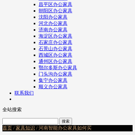
昌平区办公家具
朝阳区办公家具
沈阳办公家具
河北办公家具
济南办公家具
海淀区办公家具
石家庄办公家具
石景山办公家具
西城区办公家具
通州区办公家具
鄂尔多斯办公家具
门头沟办公家具
集宁办公家具
顺义办公家具
联系我们
全站搜索
首页
/
家具知识
/ 河南智能办公家具如何买