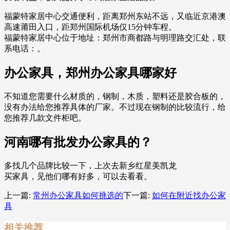
福蒙特家居中心交通便利，距离郑州东站不远，又临近京港澳
高速莆田入口，距郑州国际机场仅15分钟车程。
福蒙特家居中心位于地址：郑州市商都路与明理路交汇处，联
系电话：。
办公家具，郑州办公家具哪家好
不知道您需要什么材质的，钢制，木质，塑料还是胶合板的，
没有办法给您推荐具体的厂家。不过现在钢制的比较流行，给
您推荐几款文件柜吧。
河南哪有批发办公家具的？
多找几个品牌比较一下，上次去新乡红星美凯龙
买家具，见他们哪有好多，可以去看看。
上一篇:
常州办公家具如何挑选的
下一篇:
如何在附近找办公家
具
相关推荐