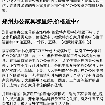
路，使之在采购办公家具的时候，能够更加顺畅的完成采购工
作，并通过采购的办公家具使公司企业的办公效率更加顺畅高
效。
郑州办公家具哪里好,价格适中?
郑州销售办公家具的市场很多,福蒙特家居中心就很不错，办
公家具的品类众多，价格适中，福蒙特办公家具采购中心位于
福蒙特A/B馆五楼、C馆四、五楼。【福蒙特家居中心】
福蒙特家居中心拥有8万平米超大规模展厅，吸引了千余家知
名办公家具品牌，高、中、低档齐全,集聚了各式风格办公家
具。在福蒙特家居中心办公家具区，除了传统正规的办公家具
外，还存在不少设计时尚前卫、色彩丰富多样的办公家具，鲜
艳的橙红色、草绿、明黄、天蓝等明快的色调，在办公环境的
休闲区随处可见，充满激情和时尚的味道，产品全没有直线条
家具的呆板，大胆采用了弧线形、圆形、三角形等新鲜的设
计，成为了办公家具潮流的采购圣地。
并且独有的“前店后厂”的直销经营模式，遏制了家居流通过程
中的层层盘剥，开创家居品牌低价直销之先河，有效保障了消
费者利益，极大提升了市民居家生活品质。