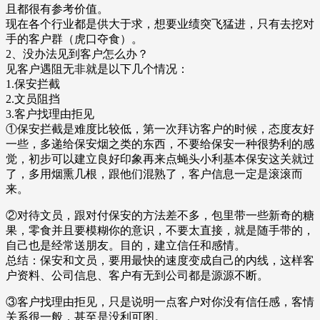
且都很有参考价值。
现在各个行业都是供大于求，想要业绩突飞猛进，只有去挖对
手的客户群（虎口夺食）。
2、没办法见到客户怎么办？
见客户遇阻无非就是以下几个情况：
1.保安拦截
2.文员阻挡
3.客户找理由拒见
①保安拦截是难度比较低，第一次拜访客户的时候，态度友好
一些，多递给保安烟之类的东西，不要给保安一种很势利的感
觉，初步可以建立良好印象再来点蝇头小利基本保安这关就过
了，多用烟熏几根，跟他们混熟了，客户信息一定是滚滚而
来。
②对待文员，跟对付保安的方法差不多，包里带一些新奇的糖
果，零食并且要模糊你的意识，不要太直接，就是随手带的，
自己也是经常送朋友。目的，建立信任和感情。
总结：保安和文员，要用最快的速度变成自己的内线，这样客
户资料、公司信息、客户有无到公司都是源源不断。
③客户找理由拒见，只是说明一点客户对你没有信任感，客情
关系很一般，甚至是没利可图。