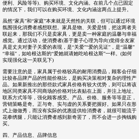
便利、风险等等)、购买环境、文化内涵。在前几个点已固定
的情况下，我们可以在购买环境、文化内涵这两点上提升。
虽然“家具”和“家庭”本来就是天然性的关联，但可以通过环境
氛围强化消费者感想联想。家具是物、关爱是情，把这两者关
联起来，那我们不只是卖家具，更是卖一种家庭的温馨与幸福
感觉。通过活动，使消费者(基于妻子心理为导向)觉得全友家
具是丈夫对妻子关爱的表现，是“关爱”“爱的见证”，是“温馨”
“幸福”，如哈根达斯的“爱她就请她吃哈根达斯”一样。(如何
实现强化这一关联见下)
需要注意的是，家具属于价格较高的耐用消费品，顾客会仔细
比较各品牌产品的性能价格比，是购买决策相对复杂的理性产
品。如果新推出的那些款式家具价格有较大优势，则可以将该
地区同类家具不同商场的价格对比表贴在上面，并注上地址、
联系方式等等，强化顾客感受。产品、价格、服务等等是正，
营销策略是奇。正与奇、实与虚的关系要把握好。如果只在形
式上做做秀，而没有实际的优惠提供给消费者，就很可能流于
花拳绣腿，只能让消费者感到新奇罢了，而不会进一步掏钱购
买。
四、产品信息、品牌信息