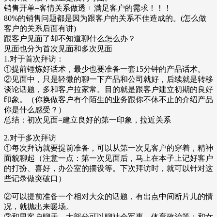
销售开单=客情关系做透 + 满足客户的需求！！！
80%的销售问题都是因为跟客户的关系不佳造成的。(怎么做
客户的关系后面有讲)
跟客户见面了却不知道聊什么怎么办？
见面也分为首次见面和多次见面
1.对于首次拜访：
①提前锤炼好话术，最少也要准备一套15分钟的产品话术。
②见面中，只是轻微的聊一下产品和公司就好，后续就是转移
谈论话题，多和客户拉家常。目的就是跟客户建立初期的良好
印象。（你换做客户有个陌生的业务跟你不休不止的介绍产品
你是什么感受？）
总结：初次见面=建立良好的第一印象，拉近关系
2.对于多次拜访
①每次拜访就要提前准备，可以从第一次见客户的穿着，精神
面貌聊起（注意一点：第一次见面后，马上在本子上记好客户
的打扮、喜好，办公室的摆设等。下次拜访时，就可以针对这
些记录做突破口）
②可以提前准备一个相对大众的话题，有出点中间断片儿的情
况，就抛出来暖场。
③和男客户聊天，大部分可以聊社会军事，体育政治等；和女