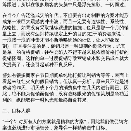
筹跟进，所以在很多顾客的头脑中只是浮光掠影、一闪而过。
在当今广告泛滥成灾的年代，不但要有出奇制胜的方案才能形
成第一浪巨大震撼的冲击波，而且一定要有连续性、系统性、
战略性。如果没有采取继续跟进的措施，也只是那一个月的销
量上去，而没有达到持续稳定上升的目的(在于消费者来说，
一浪接一浪的冲击才能不断地唤醒她的记忆，让人印象深
刻)。而且要注意的是，促销只是一种短期的刺激行为，尤其
是单一的价格促销，往往会陷入不得不越来越依赖价格打折的
促销怪圈。这样的单一过度促销导致营销成本和交易成本就大
大提高了，还会引起诸种不良反应。
譬如有很多商家在节日期间单纯地打折让利销售等等，表面上
看起来红红火火的假日销售，但认真一分析，原来只不过是消
费者将昨天、明天或下个月的消费集中在几天内进行而已。因
此，绝不能为促销而促销，没有战略眼光的促销策划是急功近
利的，纵能取得一时风光却最终自食其果。
二、目标人群
“一个针对所有人的方案就是糟糕的方案”，因此我们做促销方
案也必须进行市场细分，象导弹一样精确击中目标。