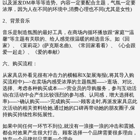
以及派发DM单等等造势。内容一定要配合主题，气氛一定要
浓厚，因为人在不同的环境中,消费心理也不同(尤其是女性)
2、背景音乐
音乐是制造氛围的最好工具，在商场内循环播放跟“家庭”“温
馨”等主题有关联的、给人感觉很温暖的精选音乐。如《回
家》、《茉莉花》(萨克斯名曲)、《常回家看看》、《心会跟
爱一起走》、《爱的奉献》
六、购买流程：
从家具店外看见很有冲击力的横幅和X架展海报(,将其导入购
买流程中)--->在卖场内感受浓厚的主题氛围----->逛场、对比、
选择、考虑各种购买成本---->营业员的导购服务，参与互动活
动(在活动中会产生比较强烈的参与感、认同感，增大选择机
率)----->确认购买----->完成购买----->顾客走时,再派发家具店此
次活动的相关资料给她,通过她的口碑再带动她的朋友圈子,保
持购买持续性和拓展性。
如果中间任何一环节不到位,就没有一浪接一浪的冲击和震撼,
都会对效果产生很大打击。顾客选择一个品牌需要很多理由，
放弃一个品牌却只需要一个理由。