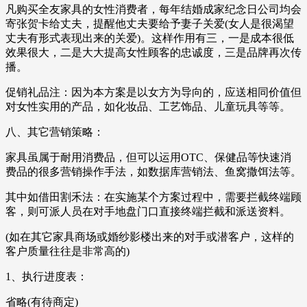
凡购买全友家具的女性消费者，每年结婚成家纪念日公司均会
寄张贺卡给丈夫，提醒他丈夫要给予妻子关爱(女人是很渴望
丈夫有形式表现出来的关爱)。这样作用有三，一是成本很低
效果很大，二是大大提高女性顾客的忠诚度，三是品牌再次传
播。
促销礼品注：因为本方案是以女方为导向的，应送相同价值但
对女性实用的产品，如化妆品、工艺饰品、儿童玩具等等。
八、其它营销策略：
家具虽属于耐用消费品，但可以运用OTC、保健品等快速消
费品的很多营销操作手法，如数据库营销法、鱼窝撒饵法等。
其中如借田割禾法：在实施某个方案过程中，需要拦截终端顾
客，则可派人员在对手地盘门口直接终端拦截和派送资料。
(如在其它家具商场或婚纱影楼出来的对手或潜客户，这样的
客户质量往往是非常高的)
1、执行进度表：
省略(有待商定)