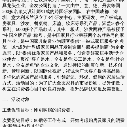
具龙头企业。全友公司打造了一支由中、意、德、丹麦等国
200多名顶尖设计师组成的跨国研发团队，在中国成都、深
圳、意大利米兰设立了3个研发中心，主要研发、生产板式套
房家具、沙发、餐桌椅、床垫、软床等系列产品，涵盖50多个
系列、6000多个产品款式，其中，板式、沙发两种产品被授予
“中国名牌产品”称号，是中国家具行业荣获两个名牌称号的家
具企业，是中国家具制造业为顾客提供“一站式家居服务”的典
范，以“成为世界级家居用品开发制造商与服务提供商”为企业
愿景，以“提供优质家居产品和服务，创造美好家居生活”为企
业使命，贯彻“客户是水，全友是鱼;员工是水，全友是鱼;社会
是水，全友是鱼”的企业文化，通过持续的制度创新、技术创
新、管理创新，以国际化视野，竭诚为广大客户提供高品质、
多样化的家居产品和服务，引领舒适、环保、健康的家居生活
方式。活动目的：为了扩大全友家具的市场份额，提升销量，
树立在消费者心目中的良好形象，提升品牌认知度及美誉度。
二、活动对象
主要促销目标：刚刚购房的消费者，
次要促销目标：80后等工作有成，开始考虑购房及家具的消费
者;新婚夫妇及其父母。