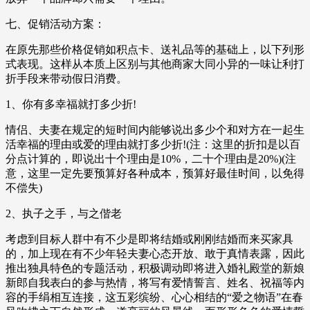
七、促销活动方案：
在原先那些价格促销如积点卡、送礼品等的基础上，以下列形
式表现。这样从本质上区别与其他商家大同小异的一味让利打
折手段来带动假日消费。
1、你有多幸福就打多少折!
情侣、夫妻在规定的短时间内能够说出多少个和对方在一起生
活幸福的理由或爱的理由就打多少折!(注：这里的折扣是以百
分点计算的，即说出十个理由是10%，二十个理由是20%)(注
意，这里一定先要预算好各种成本，预算好最佳时间，以免得
不偿失)
2、执子之手，与之偕老
考虑到目标人群中有不少是即将结婚或刚刚结婚而来买家具
的，加上现在有不少年轻夫妻心态开放、敢于真情表露，因此
推出独具特色的专题活动，积极调动即将进入婚礼殿堂的新娘
新郎自我表白的参与热情，将写有爱情誓言、姓名、祝福等内
容的手绢相互连接，这五彩缤纷、心心相结的“爱之物语”在春