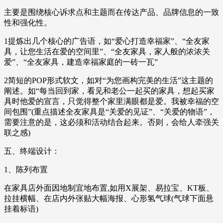
主要是围绕核心诉求点和主题而在传达产品、品牌信息的一致
性和强化性。
1提炼出几个核心的广告语，如“爱心打造幸福家”、“全友家
具，让您生活在爱的空间里”、“全友家具，家人般的浓浓关
爱”、“全友家具，建造幸福家庭的一砖一瓦”
2简短的POP形式软文，如对“为您画构完美的生活”这主题的
阐述。如“每当回到家，看见和老公一起买的家具，想起买家
具时他爱的宣言，只觉得整个家里满眼都是爱。我被幸福的空
间包围”(重点描述全友家具是“关爱的见证”、“关爱的物语”，
需要注意的是，这必须和活动结合起来。否则，会给人牵强关
联之感)
五、终端设计：
1、陈列布置
在家具店外面因地制宜地布置,如用X展架、易拉宝、KT板、
拉挂横幅、在店内外张贴大幅海报、心形氢气球(气球下面悬
挂着标语)