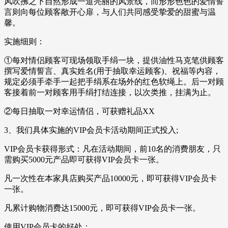
风吹拂之下自然形成一道亮丽的风景线，而形形色色的爱情誓
言则向每位顾客敞开心扉，与人们共同感受挚爱的甜蜜与温
馨。
实施细则：
①每对情侣顾客可现场领取手绢一块，提供油性马克笔供顾客
撰写爱情誓言、真实姓名(用于抽取幸运顾客)、祝福等内容，
规定必须手牵手一起把手绢系在场外的红色软绳上。后一对顾
客接着前一对顾客用手绢打结连接，以次类推，挂满为止。
②每日抽取一对幸运情侣，可获赠礼品XX
3、我们具体实施的VIP会员卡活动期间正式投入;
VIP会员卡获得形式：凡在活动期间，前10名的消费朋友，只
需购买5000元产品即可获得VIP会员卡一张。
凡一次性在本家具店购买产品10000元，即可获得VIP会员卡
一张。
凡累计购物消费达15000元，即可获得VIP会员卡一张。
使用VIP会员卡的好处：