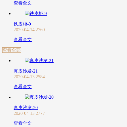
查看全文
铁皮柜-9
2020-04-14
2760
查看全文
查看全部
真皮沙发-21
2020-04-13
2584
查看全文
真皮沙发-20
2020-04-13
2777
查看全文