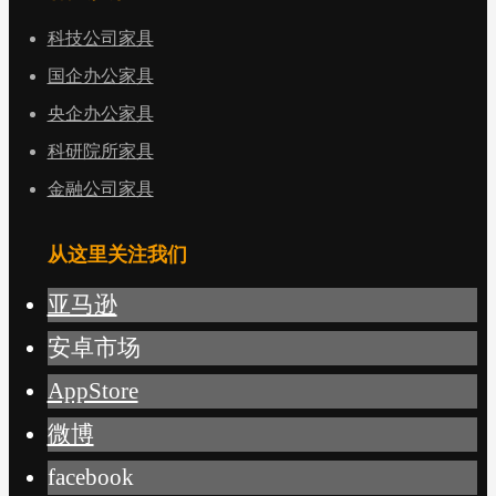
科技公司家具
国企办公家具
央企办公家具
科研院所家具
金融公司家具
从这里关注我们
亚马逊
安卓市场
AppStore
微博
facebook