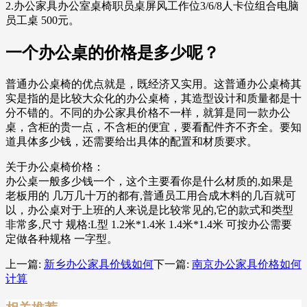
2.办公家具办公室桌椅职员桌屏风工作位3/6/8人卡位组合电脑
员工桌 500元。
一个办公桌的价格是多少呢？
普通办公桌椅的优点就是，既经济又实用。这普通办公桌椅其
实是指的是比较大众化的办公桌椅，其造型设计和质量都是十
分不错的。不同的办公家具价格不一样，就算是同一款办公
桌，含柜的贵一点，不含柜的便宜，要看配件齐不齐全。要知
道具体多少钱，还需要给出具体的配置和材质要求。
关于办公桌椅价格：
办公桌一般多少钱一个，这个主要看你是什么材质的,如果是
老板用的 几万几十万的都有,普通员工用合成木料的几百就可
以，办公桌对于上班的人来说是比较常见的,它的款式和类型
非常多,尺寸 规格:L型 1.2米*1.4米 1.4米*1.4米 可按办公需要
定做各种规格 一字型。
上一篇:
新乡办公家具价钱如何
下一篇:
南京办公家具价格如何
计算