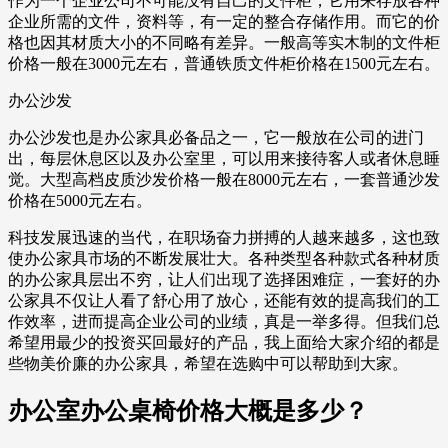
作为一个企业公司不可能没有自己的文件柜，它用来存放各种
企业所需的文件，资料等，有一定的整合存储作用。而它的价
格也因其材质大小的不同略有差异。一般高等实木制的文件柜
价格一般在3000元左右，普通铁质文件柜价格在1500元左右。
办公沙发
办公沙发也是办公家具必备品之一，它一般放在公司的进门
出，每层休息区以及办公室里，可以用来接待客人或者休息睡
觉。大型高档皮质沙发价格一般在8000元左右，一套普通沙发
价格在5000元左右。
科技发展迅速的当代，在职场奋力拼搏的人越来越多，这也致
使办公家具市场的不断发展壮大。各种类型各种款式各种材质
的办公家具层出不穷，让人们出现了选择困难症，一套好的办
公家具不仅让人看了舒心用了放心，还能有效的提高我们的工
作效率，进而提高企业公司的业绩，真是一举多得。但我们总
希望用最少的投资买回最好的产品，我上面给大家介绍的都是
些物美价廉的办公家具，希望在选购中可以帮助到大家。
办公室办公桌椅价格大概是多少？