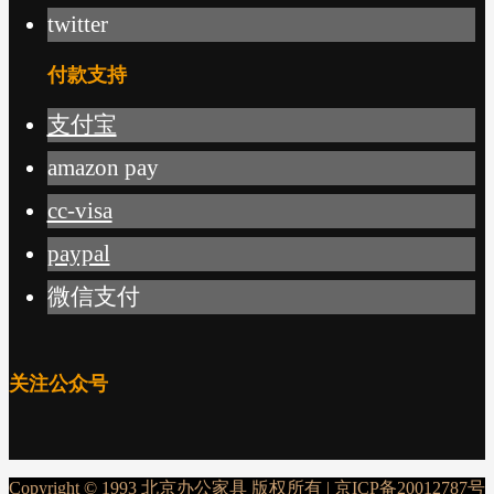
twitter
付款支持
支付宝
amazon pay
cc-visa
paypal
微信支付
关注公众号
Copyright © 1993 北京办公家具 版权所有 |
京ICP备20012787号