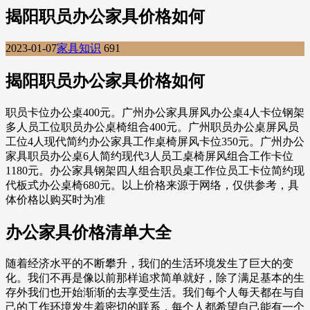
揭阳职员办公家具价格如何
2023-01-07
家具知识
691
揭阳职员办公家具价格如何
职员卡位办公桌400元。广州办公家具屏风办公桌4人卡位钢架
多人员工位职员办公桌椅组合400元。广州职员办公桌屏风员
工位4人现代简约办公家具工作桌椅屏风卡位350元。广州办公
家具职员办公桌6人简约现代3人员工桌椅屏风组合工作卡位
1180元。办公家具钢架四人组合职员桌工作位员工卡位简约现
代板式办公桌椅680元。以上价格来源于网络，仅供参考，具
体价格以购买时为准
办公家具价格清单大全
随着经济水平的不断攀升，我们的生活环境发生了巨大的变
化。我们不再是像以前那样追求简单就好，除了满足基本的生
存外我们也开始渐渐的去享受生活。我们每个人每天都在与自
己的工作环境发生着密切的联系，每个人都希望自己能有一个