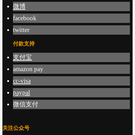
微博
facebook
twitter
付款支持
支付宝
amazon pay
cc-visa
paypal
微信支付
关注公众号