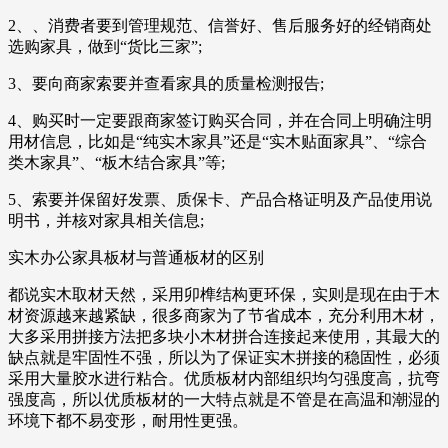
2、、消费者要到管理规范、信誉好、售后服务好的经销商处
选购家具，做到“货比三家”;
3、要向商家索要并查看家具的质量检测报告;
4、购买时一定要跟商家签订购买合同，并在合同上明确注明
用材信息，比如是“纯实木家具”还是“实木贴面家具”、“综合
类木家具”、“板木结合家具”等;
5、索要并保留好发票、质保卡、产品合格证明及产品使用说
明书，并核对家具相关信息;
实木办公家具板材与普通板材的区别
都说实木取材天然，采用卯榫结构更环保，实则是现在由于木
材资源越来越紧缺，很多商家为了节省成本，充分利用木材，
大多采用拼接方法把多块小木材拼合连接起来使用，其最大的
缺点就是牢固性不强，所以为了保证实木拼接的稳固性，必须
采用大量胶水进行粘合。优质板材内部组织均匀强度高，抗弯
强度高，所以优质板材的一大特点就是不管是在高温和潮湿的
环境下都不易变形，耐用性更强。