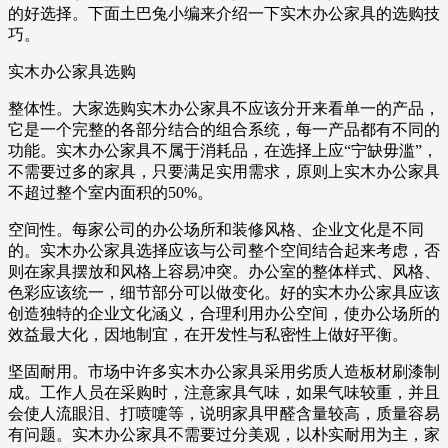
的好选择。下面土巴兔小编来介绍一下实木办公家具的选购技
巧。
实木办公家具选购
整体性。大家选购实木办公家具不应该分开来看单一的产品，
它是一个完整的各部分结合的组合系统，每一产品都有不同的
功能。实木办公家具不属于消耗品，在选择上应“宁缺毋滥”，
不需要过多的家具，只要满足实用需求，原则上实木办公家具
不超过整个室内面积的50%。
空间性。每家公司的办公场所和装修风格、企业文化是不同
的。实木办公家具选择应该与公司整个空间结合起来考虑，否
则在家具摆放和风格上容易冲突。办公室的整体样式、风格、
色彩应该统一，细节部分可以做变化。好的实木办公家具应该
创造独特的企业文化涵义，合理利用办公空间，使办公场所的
效益最大化，因地制宜，在开发性与私密性上做好平衡。
坚固耐用。市场中许多实木办公家具采用劣质人造板材刷漆制
成。工作人员在采购时，注意家具气味，如果气味较重，并且
会使人流眼泪、打喷嚏等，说明家具甲醛含量较高，质量容易
有问题。实木办公家具不需要过分美观，以朴实耐用为主，家