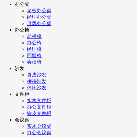
办公桌
老板办公桌
经理办公桌
屏风办公桌
办公椅
老板椅
办公椅
经理椅
四腿椅
会议椅
沙发
真皮沙发
接待沙发
休闲沙发
文件柜
实木文件柜
办公文件柜
铁皮文件柜
会议桌
实木会议桌
办公会议桌