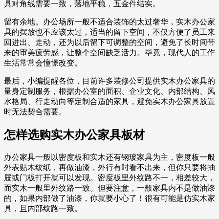
具对角线需要一致，落地平稳，五金件结实。
留有余地。办公场所一般不适合装饰的太过奢华，实木办公家
具的摆放也不应该太过，适当的留下空间，不仅方便了员工来
回进出、走动，还为以后留下可调整的空间，避免了长时间带
来的审美疲劳感，让整个空间缺乏活力。毕竟，现代人的工作
生活常常会憧憬改变。
最后，小编提醒各位，目前许多装修公司提供实木办公家具的
量身定制服务，根据办公室的面积、企业文化、内部结构、风
水格局、行走动向等定制合适的家具，避免实木办公家具放置
时无法契合需要。
怎样选购实木办公家具板材
办公家具一般以密度板和实木还有钢玻家具为主，密度板一般
外表贴木纹纸，再做油漆，外行有时看不出来，但你只要将抽
屉或门板打开就可以发现。密度板里外纹路不一，相差较大，
而实木一般里外纹路一致。但要注意，一般家具内不是做油漆
的，如果内部做了油漆，你就要小心了！很有可能是仿实木家
具，且内部纹路一致。