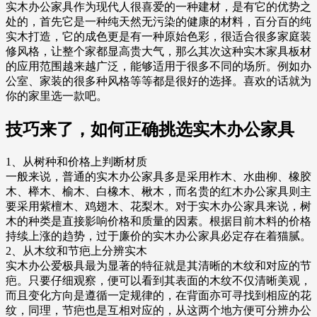
实木办公家具作为现代人很喜爱的一种建材，是有它的优势之
处的，首先它是一种纯天然无污染的健康的材料，百分百的纯
实木打造，它的成色更是有一种原始色彩，很适合很多家庭装
修风格，让整个家都显高贵大气，那么其次这种实木家具板材
的应用范围越来越广泛，能够适用于很多不同的场所。例如办
公室、家装的很多种风格等等都是很好的选择。喜欢的话就为
你的家里选一款吧。
技巧来了，如何正确挑选实木办公家具
1、从树种和价格上判断材质
一般来说，普通的实木办公家具多是采用柞木、水曲柳、橡胶
木、榉木、榆木、白橡木、楸木，而名贵的红木办公家具则主
要采用紫檀木、鸡翅木、花梨木。对于实木办公家具来说，树
木的种类是直接影响价格和质量的因素。根据目前木料的价格
持续上涨的趋势，过于廉价的实木办公家具必定存在着猫腻。
2、从木纹和节疤上分辨实木
实木办公爱极具最为显著的特征就是其清晰的木纹和对应的节
疤。只要仔细观察，便可以看到其表面的木纹不仅清晰美观，
而且变化方向是遵循一定规律的，在背面亦可寻找到相应的花
纹，同理，节疤也是互相对应的，从这两个地方便可分辨办公