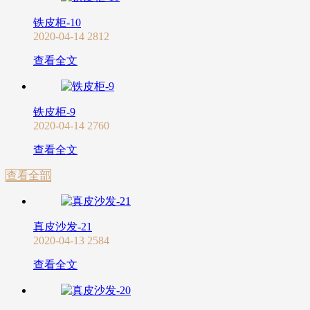
铁皮柜-10
2020-04-14
2812
查看全文
铁皮柜-9
2020-04-14
2760
查看全文
查看全部
真皮沙发-21
2020-04-13
2584
查看全文