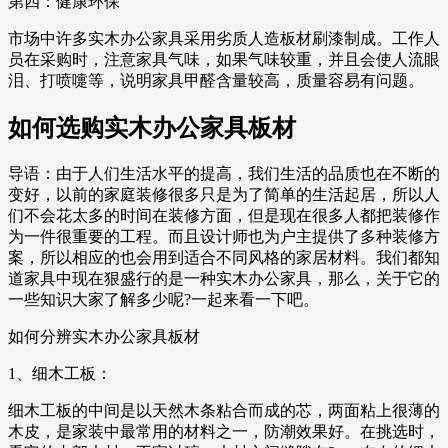
第四：健康环保
市场中许多实木办公家具采用劣质人造板材刷漆制成。工作人
员在采购时，注意家具气味，如果气味较重，并且会使人流眼
泪、打喷嚏等，说明家具甲醛含量较高，质量容易有问题。
如何选购实木办公家具板材
导语：由于人们生活水平的提高，我们生活的品质也在不断的
变好，以前的家庭装修很多只是为了简单的生活起居，所以人
们不会花太多的时间在装修方面，但是现在很多人都把装修作
为一件很重要的工程。而且设计师也为户主提供了多种装修方
案，所以相应的也会用到适合不同风格的家居材料。我们都知
道家具中现在狠盛行的是一种实木办公家具，那么，关于它的
一些知识大家了解多少呢?一起来看一下吧。
如何分辨实木办公家具板材
1、细木工板：
细木工板的中间是以天然木条粘合而成的芯，两面粘上很薄的
木皮，是家装中最常用的材料之一，防潮效果好。在挑选时，