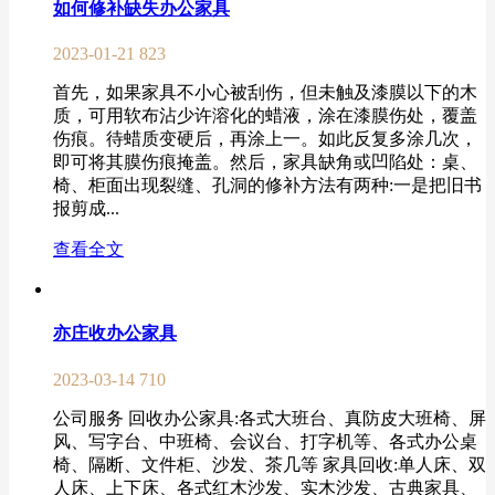
如何修补缺失办公家具
2023-01-21
823
首先，如果家具不小心被刮伤，但未触及漆膜以下的木
质，可用软布沾少许溶化的蜡液，涂在漆膜伤处，覆盖
伤痕。待蜡质变硬后，再涂上一。如此反复多涂几次，
即可将其膜伤痕掩盖。然后，家具缺角或凹陷处：桌、
椅、柜面出现裂缝、孔洞的修补方法有两种:一是把旧书
报剪成...
查看全文
亦庄收办公家具
2023-03-14
710
公司服务 回收办公家具:各式大班台、真防皮大班椅、屏
风、写字台、中班椅、会议台、打字机等、各式办公桌
椅、隔断、文件柜、沙发、茶几等 家具回收:单人床、双
人床、上下床、各式红木沙发、实木沙发、古典家具、