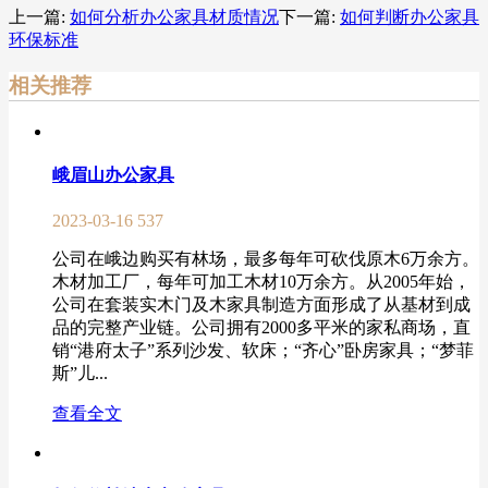
上一篇:
如何分析办公家具材质情况
下一篇:
如何判断办公家具
环保标准
相关推荐
峨眉山办公家具
2023-03-16
537
公司在峨边购买有林场，最多每年可砍伐原木6万余方。
木材加工厂，每年可加工木材10万余方。从2005年始，
公司在套装实木门及木家具制造方面形成了从基材到成
品的完整产业链。公司拥有2000多平米的家私商场，直
销“港府太子”系列沙发、软床；“齐心”卧房家具；“梦菲
斯”儿...
查看全文