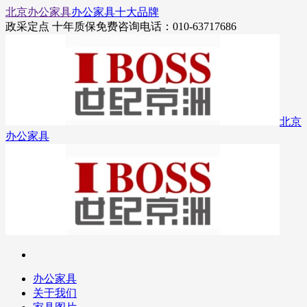
北京办公家具
办公家具十大品牌
政采定点 十年质保
免费咨询电话：010-63717686
北京
办公家具
办公家具
关于我们