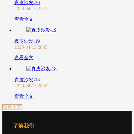
真皮沙发-20
2020-04-13
2777
查看全文
真皮沙发-19
2020-04-13
2885
查看全文
真皮沙发-18
2020-04-13
2852
查看全文
查看全部
了解我们