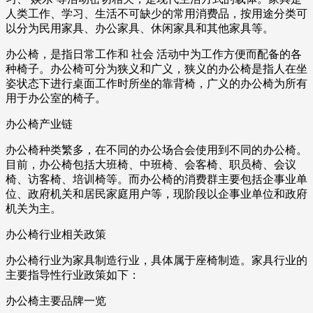
人类工作、学习、生活不可缺少的常用消费品，按用途分类可
以分为民用家具、办公家具、休闲家具和其他家具等。
办公椅，是指日常工作和 社会 活动中为工作方便而配备的各
种椅子。办公椅可分为狭义和广义，狭义的办公椅是指人在坐
姿状态下进行桌面工作时所坐的靠背椅，广义的办公椅为所有
用于办公室的椅子。
办公椅产业链
办公椅种类繁多，在不同的办公场合会使用到不同的办公椅。
目前，办公椅包括大班椅、中班椅、会客椅、职员椅、会议
椅、访客椅、培训椅等。而办公椅的消费群主要包括企事业单
位、政府机关和居民家庭用户等，现阶段以企事业单位和政府
机关为主。
办公椅行业相关政策
办公椅行业为家具制造行业，具体属于座椅制造。家具行业的
主要指导性行业政策如下：
办公椅主要品牌一览