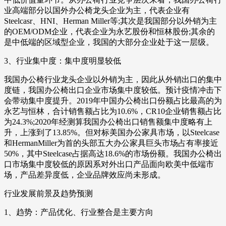
业高端部分以国外办公椅龙头企业为主，代表企业有
Steelcasr、HNI、Herman Miller等;其次是我国部分以外销为主
的OEM/ODM企业，代表企业为永艺股份和恒林股份;其余的
是中低端的区域型企业，我国的大部分企业处于这一层级。
3、行业集中度：集中度明显较低
我国办公椅行业龙头企业以外销为主，因此从外销出口的集中
度链，我国办公椅出口企业市场集中度较低。预计疫情冲击下
会带动集中度提升。2019年中国办公椅出口份额占比最高的为
永艺与恒林，合计销售额占比为10.6%，CR10企业销售额占比
为24.3%;2020年经测算我国办公椅出口销售额集中度略有上
升，上涨到了13.85%。但对标美国办公家具市场，以Steelcase
和HermanMiller为首的头部五大办公家具巨头市场占有率接近
50%，其中Steelcase占据高达18.6%的市场份额。我国办公椅出
口市场集中度较低的原因系对外出口产品面向欧美中低端市
场，产品差异度低，企业品牌效应尚未形成。
行业发展前景及趋势预测
1、趋势：产品优化、行业整合是主要方向