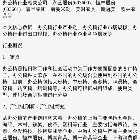
办公椅行业相关公司：永艺股份(603600)、恒林股份
(603661)、震旦集团、赫曼米勒、美时家具、新冠美、欧林家
具等
本文核心数据：办公椅行业产业链、办公椅行业市场规模、办
公椅行业进出口规模、办公椅行业企业竞争层次等
行业概况
1、定义
办公椅是指日常工作和社会活动中为工作方便而配备的各种椅
子。办公椅种类繁多，在不同的办公场合会使用到不同的办公
椅。目前，办公椅包括大班椅、中班椅、会客椅、职员椅、会
议椅、访客椅、培训椅等。办公椅可根据材料组成、使用类
型、使用场合等标准进行分类。
2、产业链剖析：产业链简短
从办公椅的产业链结构来看，办公椅的上游主要包括五金件、
海绵、木材、铁架、皮革、塑料等行业，主要包括海蒂诗、东
泰、金发科技、沙钢集团等企业。中游办公椅生产商主要为永
艺股份、恒林股份、博泰家具、博一家具等企业。下游消费群