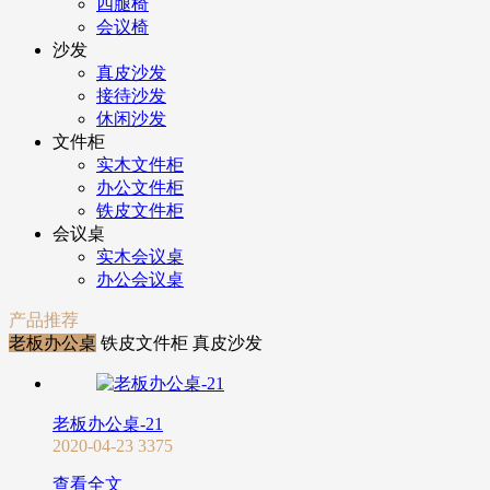
四腿椅
会议椅
沙发
真皮沙发
接待沙发
休闲沙发
文件柜
实木文件柜
办公文件柜
铁皮文件柜
会议桌
实木会议桌
办公会议桌
产品推荐
老板办公桌
铁皮文件柜
真皮沙发
老板办公桌-21
2020-04-23
3375
查看全文