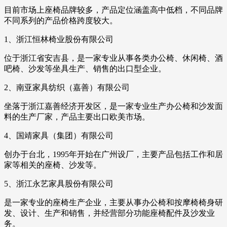
目前市场上座椅品牌较多，产品定位涵盖高中低档，不同品牌
不同系列的产品价格跨度较大。
1、浙江恒林椅业股份有限公司
位于浙江省安吉县，是一家专业从事各类办公椅、休闲椅、酒
吧椅、沙发等坐具生产、销售的出口型企业。
2、南亚家具纺织（嘉善）有限公司
坐落于浙江嘉善经济开发区，是一家专业生产办公椅和沙发面
料的生产厂家，产品主要出口欧美市场。
4、国靖家具（集团）有限公司
创办于台北，1995年开始在广州设厂，主要产品包括工作和居
家等相关的座椅、沙发等。
5、浙江永艺家具股份有限公司
是一家专业的座椅生产企业，主要从事办公椅和按摩椅椅身研
发、设计、生产和销售，并经营部分功能座椅配件及沙发业
务。