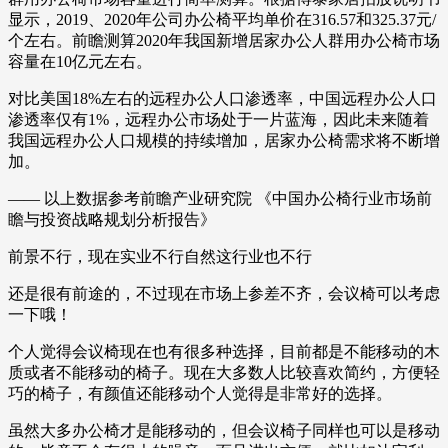
显示，2019、2020年公司办公椅平均单价在316.57和325.37元/
个左右。前瞻测算2020年我国新增居家办公人群用办公椅市场
容量在10亿元左右。
对比美国18%左右的远程办公人口渗透率，中国远程办公人口
渗透率仅有1%，远程办公市场处于一片蓝海，因此未来随着
我国远程办公人口规模的持续增加，居家办公椅需求将不断增
加。
—— 以上数据参考前瞻产业研究院 《中国办公椅行业市场前
瞻与投资战略规划分析报告》
前景不行，现在实业不行自然这行业也不行
还是很有前途的，不过现在市场上参差不齐，会议椅可以考虑
一下哦！
个人觉得会议椅现在也有很多种选择，目前都是不能移动的木
质或者不能移动的椅子。现在大多数人比较喜欢简约，方便轻
巧的椅子，有颜值还能移动个人觉得是非常好的选择。
虽然大多办公椅才是能移动的，但会议椅子同样也可以是移动