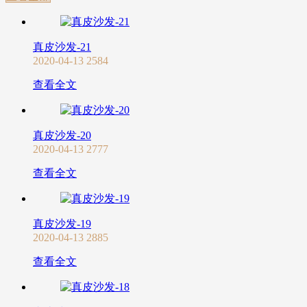
真皮沙发-21
2020-04-13
2584
查看全文
真皮沙发-20
2020-04-13
2777
查看全文
真皮沙发-19
2020-04-13
2885
查看全文