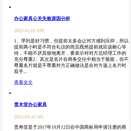
办公家具公关失败原因分析
2023-01-02
638
1、早到是好习惯，但提前太多会让对方感到压抑，所以
提前两小时是不符合礼仪的而且既然提前就应该耐心等
待，不能不厌其烦地离开，要表示对对方总经理工作的
充分尊重2、其次是名片在商务交往中相当于脸面，你不
尊重名片就是不尊重对方正确做法是在对方递上名片时
双手...
查看全文
贵木堂办公家具
2023-03-16
591
贵寿堂是于2017年10月12日在中国商标局申请注册的商