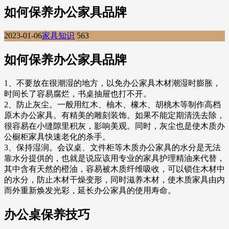
如何保养办公家具品牌
2023-01-06
家具知识
563
如何保养办公家具品牌
1、不要放在很潮湿的地方，以免办公家具木材潮湿时膨胀，
时间长了容易腐烂，书桌抽屉也打不开。
2、防止灰尘。一般用红木、柚木、橡木、胡桃木等制作高档
原木办公家具。有精美的雕刻装饰。如果不能定期清洗去除，
很容易在小缝隙里积灰，影响美观。同时，灰尘也是使木质办
公橱柜家具快速老化的杀手。
3、保持湿润。会议桌、文件柜等木质办公家具的水分是无法
靠水分提供的，也就是说应该用专业的家具护理精油来代替，
其中含有天然的橙油，容易被木质纤维吸收，可以锁住木材中
的水分，防止木材干燥变形，同时滋养木材，使木质家具由内
而外重新焕发光彩，延长办公家具的使用寿命。
办公桌保养技巧