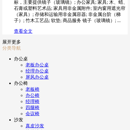
标，主要提供镜子（玻璃镜）; 办公家具; 家具; 木、蜡、
石膏或塑料艺术品; 家具用非金属附件; 室内窗用遮光帘
（家具）; 存储和运输用非金属容器; 非金属台阶（梯
子）; 竹木工艺品; 软垫; 商品服务 镜子（玻璃镜）; ...
查看全文
展开更多
分类导航
办公桌
老板办公桌
经理办公桌
屏风办公桌
办公椅
老板椅
办公椅
经理椅
四腿椅
会议椅
沙发
真皮沙发