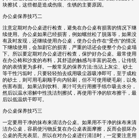
块擦拭，这些都是造成伤痕、生锈的主要原因。
办公桌保养技巧二
注意定期对办公桌进行检查，避免在办公桌有损害的情况下继
续使用。办公桌如果已经损害，例如螺丝松了脱落等，如果没
有及时发现，还继续使用办公桌，使办公合作在“受伤”的情况
下继续使用，会加剧它的损害，严重的话还会使整个办公桌塌
下。所以要定期对办公桌进行检查，保护好办公桌。最常使用
在办公椅和沙发的布料，其舒适的触感与丰富的花色，让传统
的的表情更为多样。一般常见的保养方法:当沾上灰尘、砂土
等干性污垢时，只要轻轻拍去或用吸尘器吸净即可，至于成粒
的砂土，则可用毛刷顺手向内轻刷，但不可使用硬毛刷，以免
伤害布面。如果沾到饮料、果汁可先行用擦手纸巾吸去水分，
然后以温水溶解中性洗洁剂擦拭，再使用干净的软布擦干，最
后以低温烘干即可。
办公桌保养技巧三
一定要用干净的抹布来清洁办公桌。如果用不干净的抹布来清
洁办公桌，容易使污物反复在办公桌表面摩擦，反而会损坏办
公桌的亮光表层。所以在对办公桌进行清洁时，一定要注意用