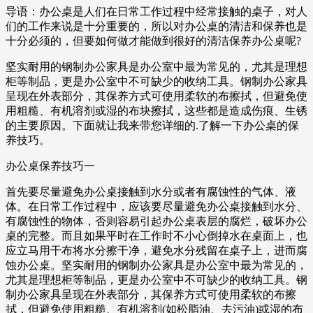
导语：办公桌是人们在日常工作过程中经常接触的桌子，对人
们的工作来说是十分重要的，所以对办公桌的清洁和保养也是
十分必须的，但要如何做才能做到很好的清洁保养办公桌呢?
坚实耐用的钢制办公家具是办公室中最为常见的，尤其是理想
柜等制品，更是办公室中不可缺少的收纳工具。钢制办公家具
呈现在外表部分，其保养方式可使用柔软的布擦拭，但避免使
用粗糙、有机溶剂或湿的布块擦拭，这些都是造成伤痕、生锈
的主要原因。下面就让我来带您详细的.了解一下办公桌的保
养技巧。
办公桌保养技巧一
首先要尽量避免办公桌接触到水分或者有腐蚀性的气体、液
体。在日常工作过程中，应该要尽量避免办公桌接触到水分、
有腐蚀性的物体，否则容易引起办公桌表层的腐烂，破坏办公
桌的完整。而且如果平时在工作时不小心倒掉水在桌面上，也
应立马用干布将水分擦干净，避免水分残留在桌子上，进而腐
蚀办公桌。坚实耐用的钢制办公家具是办公室中最为常见的，
尤其是理想柜等制品，更是办公室中不可缺少的收纳工具。钢
制办公家具呈现在外表部分，其保养方式可使用柔软的布擦
拭，但避免使用粗糙、有机溶剂(如松脂油、去污油)或湿的布