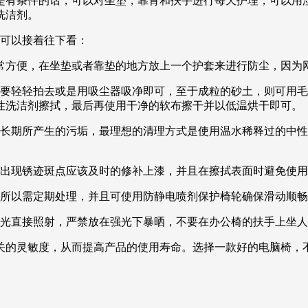
有条件的话，可以对坐垫，靠背和扶手进行每天护理，可以用湿
洗洁剂。
们可以接着往下看：
非常方便，在坐垫或者靠垫的地方放上一个护套来进行防尘，因为
只要轻轻拍去或是用吸尘器吸净即可，至于成粒的砂土，则可用
性洗洁剂擦拭，最后再使用干净的软布擦干并以低温烘干即可。
是长期所产生的污垢，最理想的清理方式是使用温水稀释过的中
若出现锈迹斑点应该及时的修补上漆，并且在擦拭表面时避免使
，所以需定期处理，并且可使用防静电喷剂保护椅轮确保滑动顺
阳光直接照射，严禁放在强光下暴晒，不要在办公椅的扶手上坐
关的灵敏度，从而提高产品的使用寿命。选择一款好的电脑椅，