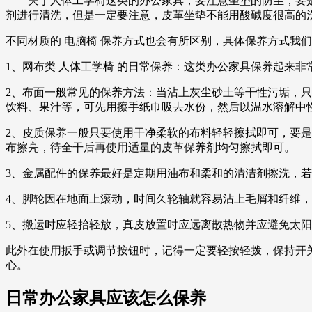
关于人体工学椅这类的办公家具，要注意坐垫的防尘，要是
剂进行清洗，但是一定要注意，皮革坐垫不能用酸碱度很高的
不同材质的 电脑椅 保养方式也会有所区别，具体保养方式我
1、网布类 人体工学椅 的日常保养：这类办公家具保养起来
2、布面一般常见的保养方法：当沾上灰尘砂土等干性污垢，
饮料、果汁等，可先用擦手纸巾吸去水份，然后以温水溶解中
2、皮质保养一般只要使用干净柔软的布料轻轻擦拭即可，要
布擦亮，待全干后再使用适量的皮革保养剂均匀擦拭即可。
3、金属配件的保养最好是定期用油布和柔和的清洁剂擦洗，
4、脚轮因在地面上滚动，时间久轮轴就容易沾上毛屑和纤维
5、搬运时应轻抬轻放，真皮放置时应远离散热物并应避免太
此外在使用扳手或调节按钮时，记得一定要轻按轻拨，保持开
心。
日常办公家具应该怎么保养