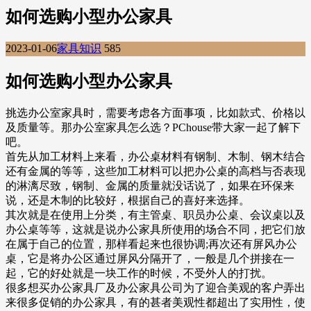
如何选购小型办公家具
2023-01-06
家具知识
585
如何选购小型办公家具
挑选办公室家具时，需要考虑各方面事项，比如款式、价格以
及质量等。那办公室家具怎么选？PChouse带大家一起了解下
吧。
首先从加工材料上来看，办公桌材料有钢制、木制、钢木结合
还有金属的等等，这些加工材料可以把办公桌的高档与否表现
的淋漓尽致，钢制、金属的质量就没话说了，如果在环保来
说，还是木制的比较好，根据自己的喜好来选择。
其次就是在使用上分类，有主管桌、职员办公桌、会议桌以及
办公桌等等，这就是说办公家具所使用的场合不同，把它们放
在属于自己的位置，那样看起来也很协调;再次还有屏风办公
桌，它是将办公区通过屏风分隔开了，一般是几个拼接在一
起，它的好处就是一块工作的时候，不受外人的打扰。
很多想买办公家具厂及办公家具公司为了迎合美观的客户弄出
来很多促销的办公家具，有的甚者美观性都超出了实用性，使