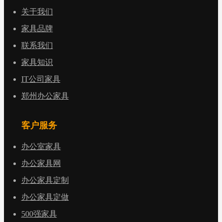
关于我们
家具品牌
联系我们
家具知识
IT公司家具
郑州办公家具
客户服务
办公室家具
办公家具网
办公家具定制
办公家具定做
500强家具