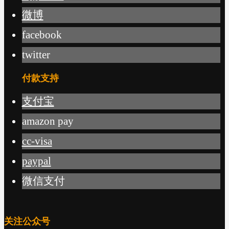
微博
facebook
twitter
付款支持
支付宝
amazon pay
cc-visa
paypal
微信支付
关注公众号