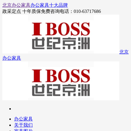
北京办公家具
办公家具十大品牌
政采定点 十年质保
免费咨询电话：010-63717686
北京
办公家具
办公家具
关于我们