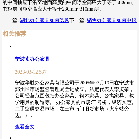
的中间抽屉下沿至地面高度的中间净空高应大于等于580mm、
书柜层间净空高应大于等于230mm~310mm等。
上一篇:
湖北办公家具如何选购
下一篇:
销售办公家具如何申报
相关推荐
宁波卖办公家具
2023-03-12
537
宁波华胜办公家具有限公司于2005年07月19日在宁波市
鄞州区市场监督管理局登记成立。法定代表人李贞菊，
公司经营范围包括办公家具、钢木家具、公寓家具、教
学用具的制造等。 办公家具的市场:三号桥，经济实惠。
二手空调交易市场：在三市南门旧货市场（火车站旁
边。） ...
查看全文