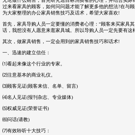
无论做什么销售，首先研究透目标消费者的心理，并结合实际
过来看家具的顾客，如何问问题才能了解更多他的想法?在与顾
为大家整理的办公家具销售技巧及话术，希望大家喜欢!
首先，家具导购人员一定要懂的消费者心理：“顾客来买家具
话，我想没有人愿意来逛家具城。所以导购人员一定先要有这样
其次，做家具销售，一定会用到的家具销售技巧和话术!
一、迅速的建立信任：
⑴看起来像这个行业的专家。
⑵注意基本的商业礼仪。
⑶顾客见证(顾客来信、名单、留言)
⑷名人见证(报刊杂志、专业媒体)
⑸权威见证(荣誉证书)
⑹问话(请教)
⑺有效聆听十大技巧：