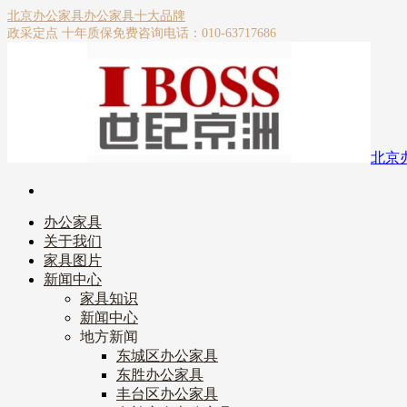
北京办公家具
办公家具十大品牌
政采定点 十年质保
免费咨询电话：010-63717686
北京
办公家具
关于我们
家具图片
新闻中心
家具知识
新闻中心
地方新闻
东城区办公家具
东胜办公家具
丰台区办公家具