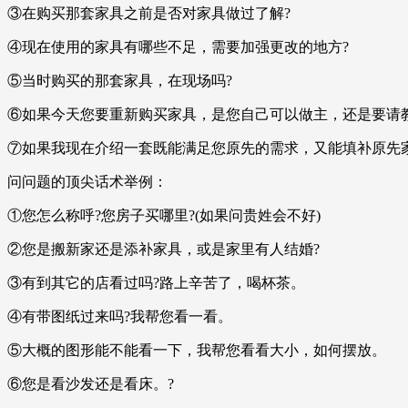
③在购买那套家具之前是否对家具做过了解?
④现在使用的家具有哪些不足，需要加强更改的地方?
⑤当时购买的那套家具，在现场吗?
⑥如果今天您要重新购买家具，是您自己可以做主，还是要请
⑦如果我现在介绍一套既能满足您原先的需求，又能填补原先
问问题的顶尖话术举例：
①您怎么称呼?您房子买哪里?(如果问贵姓会不好)
②您是搬新家还是添补家具，或是家里有人结婚?
③有到其它的店看过吗?路上辛苦了，喝杯茶。
④有带图纸过来吗?我帮您看一看。
⑤大概的图形能不能看一下，我帮您看看大小，如何摆放。
⑥您是看沙发还是看床。?