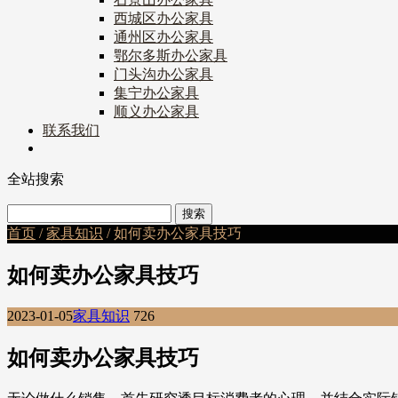
西城区办公家具
通州区办公家具
鄂尔多斯办公家具
门头沟办公家具
集宁办公家具
顺义办公家具
联系我们
全站搜索
首页
/
家具知识
/ 如何卖办公家具技巧
如何卖办公家具技巧
2023-01-05
家具知识
726
如何卖办公家具技巧