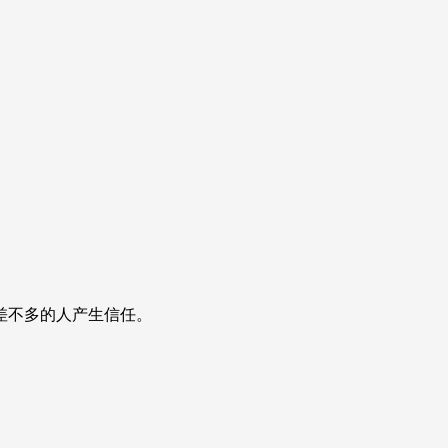
差不多的人产生信任。