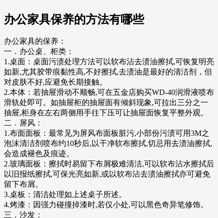
办公家具保养的方法有哪些
办公家具的保养：
一．办公桌、柜类：
1.桌面：桌面污渍处理方法可以软布沾去渍油擦拭,可恢复明亮
如新,尤其胶带痕黏性高,不好擦拭,去渍油是最好的清洁剂，但
对皮肤不好,应避免长期接触。
2.本体：若抽屉滑动不顺畅,可在五金店购买WD-40润滑液喷布
滑轨处即可。如抽屉柜的抽屉面有倾斜现象,可拉出三分之一
抽屉,柜身在左右两侧用手往下压可让抽屉面恢复平整外观。
二．屏风：
1.布面面板：最常见为屏风布面板脏污,小部份污渍可用3M之
泡沫清洁剂喷布约10秒后,以干净软布擦拭,切忌用去渍油擦拭,
会造成褪色及痕迹。
2.玻璃面板：擦拭时易留下布屑极难清洁,可以软布沾水擦拭后
以旧报纸擦拭,可保光亮如新,或以软布沾去渍油擦拭亦可避免
留下布屑。
3.桌板：清洁处理如上述桌子所述。
4.烤漆：因强力碰撞掉漆时,若仅小处,可以黑色奇异笔修饰。
三．沙发：