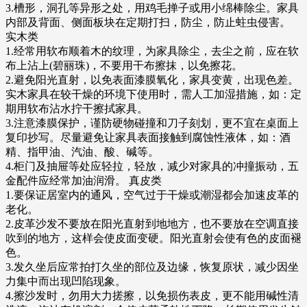
3.槽形，洞孔等异形之处，用鸡毛掸子或用小绵棒除尘。家具
内部及背面、侧面板块在定期打扫，防尘，防止蛀虫侵害。
实木类
1.经常用软布顺着木的纹理，为家具除尘，去尘之前，应在软
布上沾上(碧丽珠)，不要用干布擦抹，以免擦花。
2.避免阳光直射，以免表面漆膜氧化，家具变黄，出现色差。
实木家具在较干燥的环境下使用时，需人工加湿措施，如：定
期用软布沾水拧干擦拭家具。
3.注意漆膜保护，谨防硬物碰撞和刀子刻划，更不宜在桌面上
复印抄写。尽量避免让家具表面接触到腐蚀性液体，如：酒
精、指甲油、汽油、酸、碱等。
4.柜门及抽屉等处应轻拉，轻放，减少对家具的冲撞振动，五
金配件应经常加油润滑。 真皮类
1.要保证居室内的通风，空气过于干燥或潮湿都会加速皮革的
老化。
2.皮革沙发不要放在阳光直射到地地方，也不要放在空调直接
吹到的地方，这样会使皮面变硬。阳光直射会使有色的皮面褪
色。
3.发久坐后应常拍打久坐的部位及边缘，恢复原状，减少因坐
力集中而出现凹陷现象。
4.擦沙发时，勿用大力搓擦，以免损伤表皮，更不能用碱性清