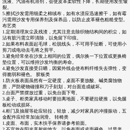
洗液、汽油有机溶剂，会使皮革柔软性下降，长期使用发生皱
裂。
5.擦拭沙发需用细柔之棉绒布，如有水渍应迅速擦干，如有霉
污需用沙发专用保养剂及保养品，以防止皮革褪色粗糙变型。
布艺类
1.定期清理灰尘及残渣，尤其注意去除织物结构间的积尘，如
沾有脏污需立即清除，以免留下印痕。
2.如果布料表面起毛球，松脱线头，不可用手扯断，可使用小
剪刀或电动去毛将之剪平。
3.避免经常坐在沙发上相同的位置，偶尔换一下位置或更换椅
垫位置，可以维持沙发均衡的寿命。
4.避免沙发直接受日晒，因紫外线会使布料纤维失去弹性，变
得脆弱和褪色。 胶板类
1.防火板表面虽然有一定硬度，桌面不要放酸、碱类腐蚀物
质，严防硬物碰撞和刀子刻划，对台面造成破坏。
2.台面严禁摆放过重，以免台面下弯。
3.桌子、柜类家具移动时要抬离地面，不要硬拉硬推，以免腿
板松动或损坏。
4.柜门及抽屉等处应轻拉，轻放，减少对家具的冲撞振动，五
金配件应经常加油润滑。 转椅类
1.皮面、布面，实木扶手保养请参考前面。
2.不宜放在阳光直射的地方，以免布面或皮面褪色，过早老