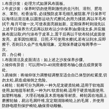
1.布质沙发：处理方式如屏风布面板。
2.牛皮沙发：保养时切勿使用刺激性的去污剂、溶剂、肥皂
水、苯剂、松香油等, 必须预防皮革毛细孔被阻塞,平日保养可
以海绵沾清洁液,以圆形运动方式擦拭,勿用力揉搓,再以羊毛布
拭干,每月可做一次,可使表面亮丽如新。定期保养时则须先以
上述平日保养方式后再以软布沾少许保养油(毋须太多,并应频
换布面沾取)均匀涂布于皮革上,置干后再以干软布轻拭皮面使
发亮。皮革因怕潮湿、日照,不可使用水擦拭,若有沾到水,应即
擦干, 否则日久会产生龟裂现象。定期保养建议每两季作一
次。
四．办公椅：
1.布面清洁及皮面清洁：如上述之沙发保养步骤。
2.倾仰有异音：可以用WD-40润滑液喷布轴心接点或弹簧等
处。
3.易倾倒：将倾仰张力调整钮调整至适合自己体型的松紧度,切
勿太松,易造成倾倒之危险。
4.椅轮：轮椅可分为两种,一种为尼龙硬质轮椅,适用于软地面
使用,如地毯等材质,一种为PU软质轮椅,适用于硬质地面使用,
如塑料地板、大理石地板及木质地板等材质。椅轮因在地面上
磨擦轮轴，易沾毛屑纤维,宜定期清除椅轮上的毛屑，并使用
防静电喷剂保护椅轮,确保滑动顺畅。