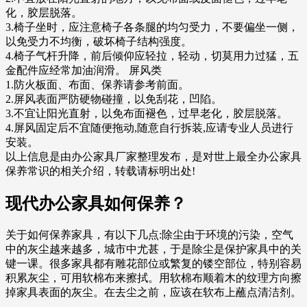
化，胶层脱落。
3.椅子坐时，应注意椅子各条腿的均匀受力，不要偏坐一侧，
以免受力不均衡，破坏椅子结构强度。
4.椅子气杆升降，前后倾仰应轻拉，轻动，切莫用力过猛，五
金配件应经常加油润滑。 屏风类
1.防火板面、布面、保养请参考前面。
2.屏风表面严防硬物碰撞，以免刮花，凹陷。
3.不宜让阳光直射，以免布面褪色，过早老化，胶层脱落。
4.屏风固定后不宜随便拖动,随意自行拆装,应请专业人员进行
安装。
以上信息是由办公家具厂家整理发布，是对世上最全办公家具
保养常识的相关介绍，转载请标明出处!
现代办公家具如何保养？
关于如何保养家具，有以下几点:除尘由于环境的污染，空气
中的灰尘越来越多，城市中尤甚，于是除尘是保护家具中的关
键一课。很多家具都有雕花部位或繁复的镂空部位，特别容易
积累灰尘，可用软棉布来擦拭。用软棉布顺着木的纹理方向擦
掉家具表面的灰尘。在去尘之前，应该在软布上蘸点清洁剂。