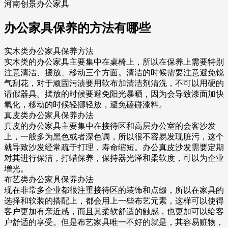
河南创景办公家具
办公家具保养的方法有哪些
实木类办公家具保养方法
实木类的办公家具主要集中在桌椅上，所以在保养上需要特别
注意清洁、摆放、移动三个方面。清洁的时候需要注意避免锐
气刮花，对于顽固污渍要用软布加清洁剂清洗，不可以用硬的
请假器具。摆放的时候要避免阳光暴晒，因为会导致漆面加快
氧化，移动的时候轻挪轻放，避免磕碰漆料。
真皮类办公家具保养办法
真皮的办公家具主要集中在接待区和高层办公室的会客沙发
上，一般多为黑色或者深色调，所以很不容易发现脏污，这个
就导致沙发经常疏于打理，寿命缩短。办公真皮沙发需要定期
对其进行保洁，打蜡保养，保持器光泽和柔软度，可以为企业
增光。
布艺类办公家具保养办法
现在非常多企业都很注重接待区的装饰和点缀，所以在家具的
选择和软装的搭配上，都会用上一些布艺元素，这样可以使得
客户更加有亲近感，而且其柔软舒适的触感，也更加可以给客
户舒适的享受。但是布艺家具唯一不好的就是，其容易赃物，