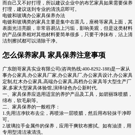
而自己又不好打理，所以建议企业中的布艺家具如果需要保养
打理，建议送到专业的清洗店即可。
电镀和玻璃办公家具保养办法
电镀和玻璃类的家具主要是集中在茶几，座椅等家具上面，其
表面光洁亮眼，非常容易沾上污垢，影响美观，但是这类材料
的产品保养相对其他材料要简单很多，只要干净抹布，沾上清
洁剂擦拭都可以清除干净。
怎么保养家具 家具保养注意事项
广东朗哥家具实业有限公司(咨询热线:400-8292-188)是一家从
事办公家具,办公家具厂家,办公家具厂,办公家具设计,办公家具
定制,红木办公家具,高端办公家具,高档办公家具等大型生产厂
家,多家大型家具体验馆,演绎绿色办公新时代.
一、家具保养应选用适宜的养护产品及工具，如碧丽珠喷腊，
绵布，软毛刷等。
二、家具保养的一般程序：
1.先用洁净软布去尘，再喷涂一层喷腊，然后用布轻抹干净即
可。
2.玻璃拉手金属件的保养，应用干爽软布擦拭。如有油渍，用
专用型清洁液清洗。