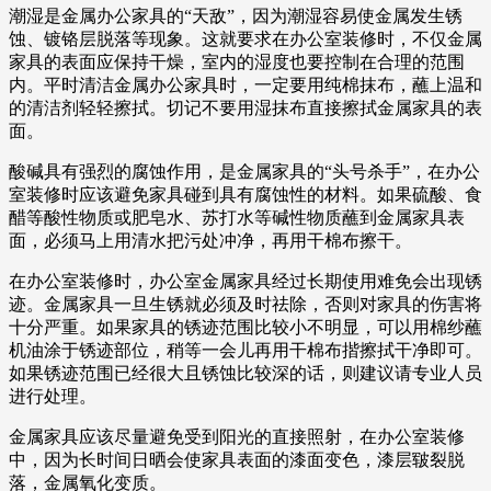
潮湿是金属办公家具的“天敌”，因为潮湿容易使金属发生锈
蚀、镀铬层脱落等现象。这就要求在办公室装修时，不仅金属
家具的表面应保持干燥，室内的湿度也要控制在合理的范围
内。平时清洁金属办公家具时，一定要用纯棉抹布，蘸上温和
的清洁剂轻轻擦拭。切记不要用湿抹布直接擦拭金属家具的表
面。
酸碱具有强烈的腐蚀作用，是金属家具的“头号杀手”，在办公
室装修时应该避免家具碰到具有腐蚀性的材料。如果硫酸、食
醋等酸性物质或肥皂水、苏打水等碱性物质蘸到金属家具表
面，必须马上用清水把污处冲净，再用干棉布擦干。
在办公室装修时，办公室金属家具经过长期使用难免会出现锈
迹。金属家具一旦生锈就必须及时祛除，否则对家具的伤害将
十分严重。如果家具的锈迹范围比较小不明显，可以用棉纱蘸
机油涂于锈迹部位，稍等一会儿再用干棉布揩擦拭干净即可。
如果锈迹范围已经很大且锈蚀比较深的话，则建议请专业人员
进行处理。
金属家具应该尽量避免受到阳光的直接照射，在办公室装修
中，因为长时间日晒会使家具表面的漆面变色，漆层皲裂脱
落，金属氧化变质。