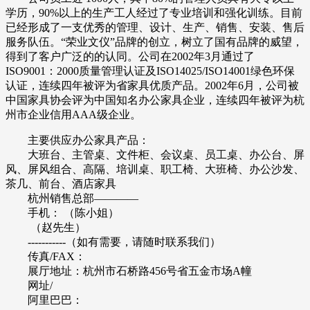
学历，90%以上的生产工人经过了专业培训和强化训练。目前
已经形成了一支优秀的管理、设计、生产、销售、安装、售后
服务队伍。“荣业文仪”品牌的创立，树立了国有品牌的威望，
得到了客户广泛的的认同。公司在2002年3月通过了
ISO9001：2000质量管理认证及ISO14025/ISO14001绿色环保
认证，连续四年被评为省家具优质产品。2002年6月，公司被
中国家具协会评为中国知名办公家具企业，连续四年被评为杭
州市企业信用AAA级企业。
主要供应办公家具产品：
大班台、主管桌、文件柜、会议桌、员工桌、办公台、屏
风、屏风组合、高隔、培训桌、职工椅、大班椅、办公沙发、
茶几、前台、酒店家具
杭州销售总部————
手机： （陈小姐）
（赵先生）
-----------（如有需要，请随时联系我们）
传真/FAX：
展厅地址：杭州市石桥路456号省五金市场A幢
网址/
阿里巴巴：