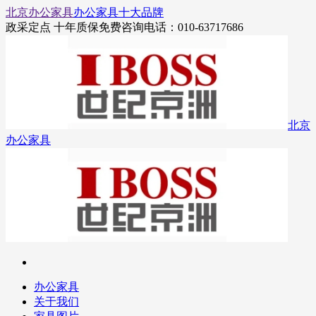
北京办公家具
办公家具十大品牌
政采定点 十年质保
免费咨询电话：010-63717686
北京
办公家具
办公家具
关于我们