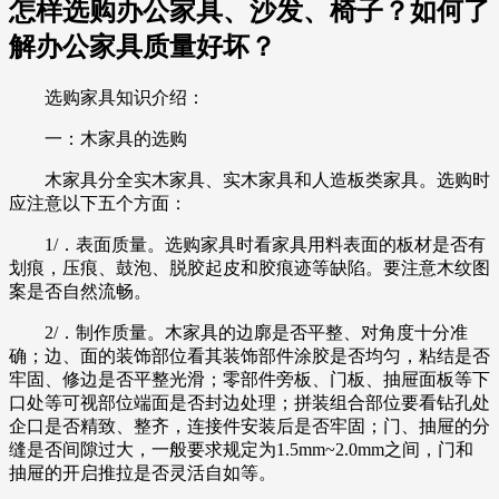
怎样选购办公家具、沙发、椅子？如何了
解办公家具质量好坏？
选购家具知识介绍：
一：木家具的选购
木家具分全实木家具、实木家具和人造板类家具。选购时
应注意以下五个方面：
1/．表面质量。选购家具时看家具用料表面的板材是否有
划痕，压痕、鼓泡、脱胶起皮和胶痕迹等缺陷。要注意木纹图
案是否自然流畅。
2/．制作质量。木家具的边廓是否平整、对角度十分准
确；边、面的装饰部位看其装饰部件涂胶是否均匀，粘结是否
牢固、修边是否平整光滑；零部件旁板、门板、抽屉面板等下
口处等可视部位端面是否封边处理；拼装组合部位要看钻孔处
企口是否精致、整齐，连接件安装后是否牢固；门、抽屉的分
缝是否间隙过大，一般要求规定为1.5mm~2.0mm之间，门和
抽屉的开启推拉是否灵活自如等。