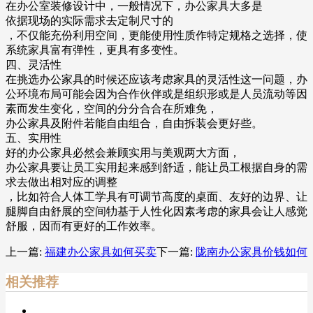
在办公室装修设计中，一般情况下，办公家具大多是
依据现场的实际需求去定制尺寸的
，不仅能充份利用空间，更能使用性质作特定规格之选择，使
系统家具富有弹性，更具有多变性。
四、灵活性
在挑选办公家具的时候还应该考虑家具的灵活性这一问题，办
公环境布局可能会因为合作伙伴或是组织形或是人员流动等因
素而发生变化，空间的分分合合在所难免，
办公家具及附件若能自由组合，自由拆装会更好些。
五、实用性
好的办公家具必然会兼顾实用与美观两大方面，
办公家具要让员工实用起来感到舒适，能让员工根据自身的需
求去做出相对应的调整
，比如符合人体工学具有可调节高度的桌面、友好的边界、让
腿脚自由舒展的空间牞基于人性化因素考虑的家具会让人感觉
舒服，因而有更好的工作效率。
上一篇:
福建办公家具如何买卖
下一篇:
陇南办公家具价钱如何
相关推荐