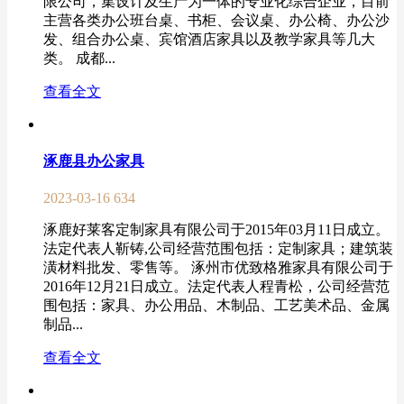
限公司，集设计及生产为一体的专业化综合企业，目前
主营各类办公班台桌、书柜、会议桌、办公椅、办公沙
发、组合办公桌、宾馆酒店家具以及教学家具等几大
类。 成都...
查看全文
涿鹿县办公家具
2023-03-16
634
涿鹿好莱客定制家具有限公司于2015年03月11日成立。
法定代表人靳铸,公司经营范围包括：定制家具；建筑装
潢材料批发、零售等。 涿州市优致格雅家具有限公司于
2016年12月21日成立。法定代表人程青松，公司经营范
围包括：家具、办公用品、木制品、工艺美术品、金属
制品...
查看全文