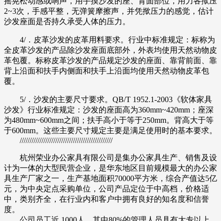
摇晃松动感或响声，用手摸沙发的座、背面部位，用力各揿压
2~3次，手感平整，无弹簧摩擦声，并凭揿压力的感觉，估计
沙发座面是否持久承受人体的压力。
4/．皮革沙发的皮革用料要求。行业中标准规定：标称为
全皮革沙发的产品除沙发座面底部外，外表均使用天然动物皮
革包覆。标称皮革沙发的产品规定沙发的座面、靠背前面、靠
背上沿面和扶手内侧面和扶手上沿面均使用天然动物皮革包
覆。
5/．沙发的主要尺寸要求。QB/T 1952.1-2003《软体家具
沙发》行业标准规定：沙发的座面高为360mm~420mm；座深
为480mm~600mm之间；扶手高小于等于250mm。背高大于等
于600mm。这些主要尺寸规定主要是满足使用时的基本要求。
///////////////////////////////////////////////
杭州荣业办公家具有限公司是集办公家具生产、销售及设
计为一体的大型民营企业，是华东地区目前规模最大的办公家
具生产厂家之一，生产基地面积70000平方米，综合产值达5亿
元，为中央定点采购单位，公司产品定位于中高档，价格适
中，类别齐全，在行业内和客户中拥有良好的知名度和信誉
度。
公司员工近 1000人，其中80%的管理人员具有大专以上