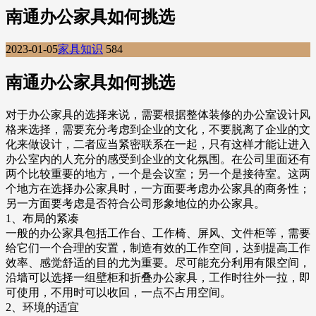
南通办公家具如何挑选
2023-01-05
家具知识
584
南通办公家具如何挑选
对于办公家具的选择来说，需要根据整体装修的办公室设计风
格来选择，需要充分考虑到企业的文化，不要脱离了企业的文
化来做设计，二者应当紧密联系在一起，只有这样才能让进入
办公室内的人充分的感受到企业的文化氛围。在公司里面还有
两个比较重要的地方，一个是会议室；另一个是接待室。这两
个地方在选择办公家具时，一方面要考虑办公家具的商务性；
另一方面要考虑是否符合公司形象地位的办公家具。
1、布局的紧凑
一般的办公家具包括工作台、工作椅、屏风、文件柜等，需要
给它们一个合理的安置，制造有效的工作空间，达到提高工作
效率、感觉舒适的目的尤为重要。尽可能充分利用有限空间，
沿墙可以选择一组壁柜和折叠办公家具，工作时往外一拉，即
可使用，不用时可以收回，一点不占用空间。
2、环境的适宜