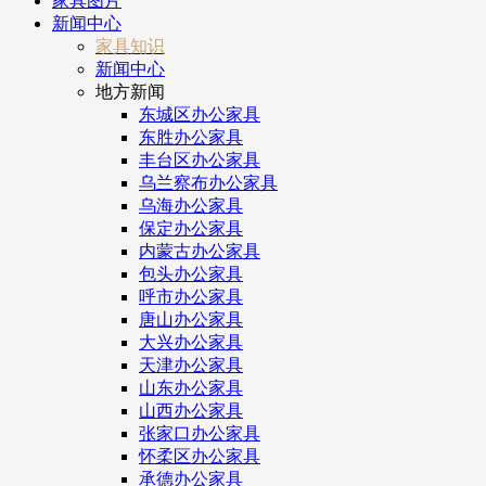
家具图片
新闻中心
家具知识
新闻中心
地方新闻
东城区办公家具
东胜办公家具
丰台区办公家具
乌兰察布办公家具
乌海办公家具
保定办公家具
内蒙古办公家具
包头办公家具
呼市办公家具
唐山办公家具
大兴办公家具
天津办公家具
山东办公家具
山西办公家具
张家口办公家具
怀柔区办公家具
承德办公家具