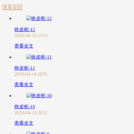
查看全部
铁皮柜-12
2020-04-14
2534
查看全文
铁皮柜-11
2020-04-14
2855
查看全文
铁皮柜-10
2020-04-14
2812
查看全文