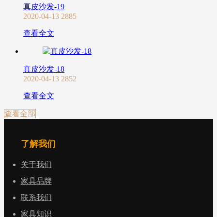
真皮沙发-19
2020-04-13
2885
查看全文
真皮沙发-18
2020-04-13
2852
查看全文
查看全部
了解我们
关于我们
家具品牌
联系我们
家具知识