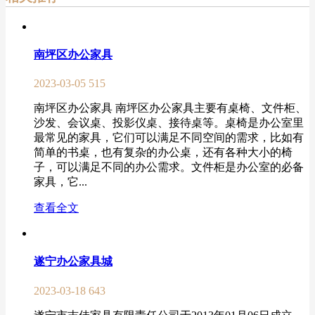
南坪区办公家具
2023-03-05
515
南坪区办公家具 南坪区办公家具主要有桌椅、文件柜、
沙发、会议桌、投影仪桌、接待桌等。桌椅是办公室里
最常见的家具，它们可以满足不同空间的需求，比如有
简单的书桌，也有复杂的办公桌，还有各种大小的椅
子，可以满足不同的办公需求。文件柜是办公室的必备
家具，它...
查看全文
遂宁办公家具城
2023-03-18
643