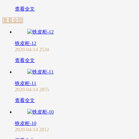
查看全文
查看全部
铁皮柜-12
2020-04-14
2534
查看全文
铁皮柜-11
2020-04-14
2855
查看全文
铁皮柜-10
2020-04-14
2812