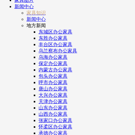
家具图片
新闻中心
家具知识
新闻中心
地方新闻
东城区办公家具
东胜办公家具
丰台区办公家具
乌兰察布办公家具
乌海办公家具
保定办公家具
内蒙古办公家具
包头办公家具
呼市办公家具
唐山办公家具
大兴办公家具
天津办公家具
山东办公家具
山西办公家具
张家口办公家具
怀柔区办公家具
承德办公家具