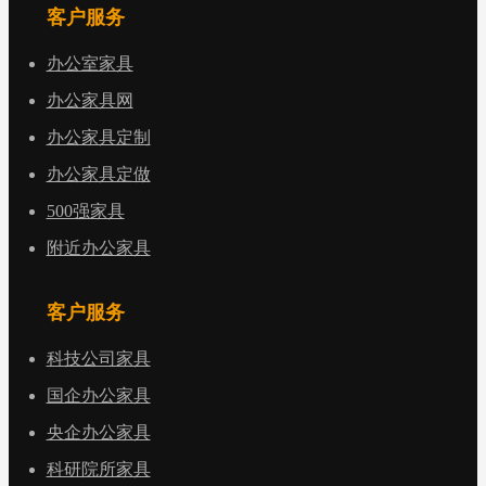
客户服务
办公室家具
办公家具网
办公家具定制
办公家具定做
500强家具
附近办公家具
客户服务
科技公司家具
国企办公家具
央企办公家具
科研院所家具