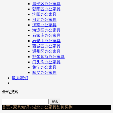
昌平区办公家具
朝阳区办公家具
沈阳办公家具
河北办公家具
济南办公家具
海淀区办公家具
石家庄办公家具
石景山办公家具
西城区办公家具
通州区办公家具
鄂尔多斯办公家具
门头沟办公家具
集宁办公家具
顺义办公家具
联系我们
全站搜索
首页
/
家具知识
/ 湖北办公家具如何买到