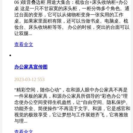
06 )吱音叠边柜 用途大集合：梳妆台+床头收纳柜+办公
桌 这是一只不甘寂寞的床头柜，一柜分饰多个角色。通
过台面的变形，它可以从储物柜变身一张实用的工作
桌。如果家里面积有限，还可以当做书桌、电脑桌、梳
妆台、床头收纳柜等等。 办公的时候，突出的台面可以
让双腿...
查看全文
办公家具宣传图
2023-03-12
553
“精彩空间，随你心动”，在和源人眼中办公家具不再是
一件呆板的家具，和源办公家具所倡导的“彩色办公”理
念使办公空间变得生机盎然，让“自由空间、隐私保护、
功能齐全、简便操作”不再流于文字。和源，它是感官和
视觉的极致享受，它让梦想与工作展翅齐飞，它将雅致
与理...
查看全文