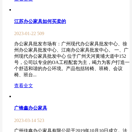
江苏办公家具如何买卖的
2023-01-22
509
办公家具批发市场有：广州现代办公家具批发中心、徐
州办公家具批发中心、江南办公家具批发中心。 一、广
州现代办公家具批发中心 位于广州天河黄埔大道中152
号，公司以专业的OA工程配套为主，竭力为客户打造一
个舒适和谐的办公环境。产品包括转椅、班椅、会议
椅、班台...
查看全文
广锋鑫办公家具
2023-03-14
523
广州佳鑫办公家具有限公司于2019年10月10日成立。法