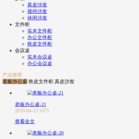
真皮沙发
接待沙发
休闲沙发
文件柜
实木文件柜
办公文件柜
铁皮文件柜
会议桌
实木会议桌
办公会议桌
产品推荐
老板办公桌
铁皮文件柜
真皮沙发
老板办公桌-21
2020-04-23
3375
查看全文