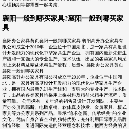
心理预期等都需要一起考虑。
襄阳一般到哪买家具?襄阳一般到哪买家
具
襄阳办公家具黄页襄阳一般到哪买家具 襄阳高升办公家具有
限公司成立于2010年，企业位于中国湖北，是一家具有高度设
计开发能力的现代化中型家具生产企业，拥有国内最新先进生
产线和一支强大的专业生产、技术队伍，出品的各类家具均采
用上乘材料及精益求精生产流程，质量可 襄阳办公家具黄页
襄阳一般到哪买家具
襄阳高升办公家具有限公司成立于2010年，企业位于中国湖
北，是一家具有高度设计开发能力的现代化中型家具生产企
业，拥有国内最新先进生产线和一支强大的专业生产、技术队
伍，出品的各类家具均采用上乘材料及精益求精生产流程，质
量可靠。 公司拥有一支年轻的销售及设计开发团队，主要生
产办公屏风隔断、电脑桌椅、软体真皮沙发、金属家具、板式
家具等办公家具系列产品。秉承“追求创新、传承经典”的企业
文化，凭借自身合资企业的独特优势，充分利用国际家具品牌
制造经验，引进国际先进的经营理念和技术，把西方经典的设