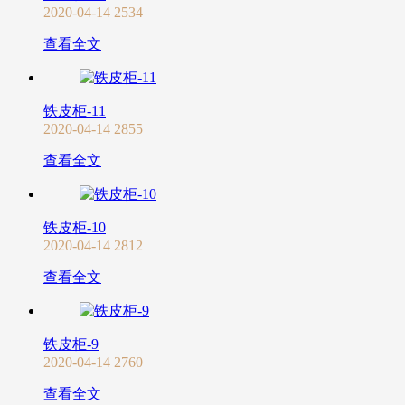
2020-04-14
2534
查看全文
铁皮柜-11
2020-04-14
2855
查看全文
铁皮柜-10
2020-04-14
2812
查看全文
铁皮柜-9
2020-04-14
2760
查看全文