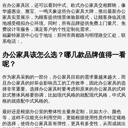
在办公家具区，还可以看到中式、欧式办公家具交相辉映，像
华盛惠业、雅宝、一鸣天象这些办公家具大牌，推出最新办公
家具实景展示，为顾客提供情景体验新模式，让顾客身临其境
地感受模拟办公环境。同时，所有品牌提供免费上门量尺、免
费设计等服务，满足客户的个性定制化需求。
福蒙特家居中心位于地址：郑州市商都路与明理路交汇处，联
系电话：。
办公家具该怎么选？哪几款品牌值得一看
呢？
作为家具采购的一部分，办公家具目前的需求量越来越大，而
且办公家具的好坏会影响员工的工作效率，因此办公家具的选
择非常重要。选择办公家具时要考虑和原来的办公家具的式样
款式整体风格要协调，比如现代风格的就配现代风格，中式风
格的就搭配中式风格的。
最好还是根据办公室的整体性去量身定制，比如大小、颜色
等，这样不仅能充分利用空间，更能根据使用性质作特定规格
的选择，使得办公家具富有弹性，更具有多变性，从而成就出