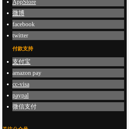
AppStore
微博
facebook
twitter
付款支持
支付宝
amazon pay
cc-visa
paypal
微信支付