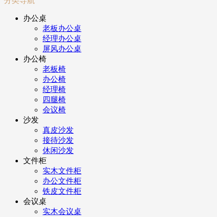
分类导航
办公桌
老板办公桌
经理办公桌
屏风办公桌
办公椅
老板椅
办公椅
经理椅
四腿椅
会议椅
沙发
真皮沙发
接待沙发
休闲沙发
文件柜
实木文件柜
办公文件柜
铁皮文件柜
会议桌
实木会议桌