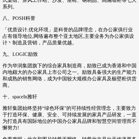
式桌组、屏风工作站、沙发、座椅、钢制品、高隔墙柜等七大
系列。
八、POSH科誉
「优质设计.优化环境」是科誉的品牌理念，在办公家俱行业
占有领导地位,网络遍布整个亚太地区,主要业务为办公家俱设
计丶制造及营销，产品质量优越。
九、LOGIC励致
作为华润集团旗下的综合家具制造商，励致已成为香港和中国
内地颇大的办公家具上市公司之一。励致具备强大的生产能力
和成熟的销售网络，成为中国较大规模办公家具及橱壁柜供货
商。
十、spaceIn雅轩
雅轩集团始终坚持“绿色环保”的可持续性经营理念，主要致力
于打造环保、健康、安全、可持续发展的家具产品研发，一直
为打造具有国际地位的中国办公家具品牌和智慧空间管理而不
懈努力!