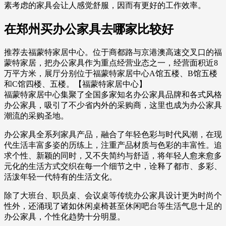
素考虑的家具会让人感觉舒服，因而有更好的工作效率。
在郑州买办公家具去哪家比较好
推荐去福蒙特家居中心。位于商都路与京港澳高速交叉口的福
蒙特家居，把办公家具作为重点经营业态之一，经营面积近8
万平方米，展厅分别位于福蒙特家居中心A馆五楼、B馆五楼
和C馆四楼、五楼。【福蒙特家居中心】
福蒙特家居中心集聚了全国多家知名办公家具品牌和各式风格
办公家具，吸引了不少省内外的采购商，这里也成为办公家具
潮流的采购圣地。
办公家具全系列家具产品，融合了年轻色彩与时代风潮，在现
代生活丰富多姿的历练上，注重产品材质与色彩的丰富性。追
求个性、新颖的同时，又不失简约与舒适，将年轻人愈来愈多
元化的生活方式交织在每一个细节之中，诠释了都市、多彩、
活泼年轻一代特有的生活文化。
除了大班台、职员桌、会议桌等传统办公家具设计更为时尚个
性外，还涌现了诸如休闲桌椅甚至休闲吧台等生活气息十足的
办公家具，个性化趋势十分明显。