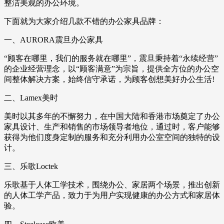
整洁美观的办公环境。
下面就为大家介绍几款不错的办公家具品牌：
一、AURORA震旦办公家具
“顾客在哪里，我们的服务就在哪里”，震旦秉持着“永续经营”
的企业经营理念，以“顾客满意”为宗旨，提供全方位的办公空
间整体解决方案，始终信守承诺，为顾客创想美好办公生活!
二、Lamex美时
美时以其多年的不懈努力，在中国大陆和香港市场奠定了办公
家具设计、生产和销售的市场领导者地位，通过时，客户能够
获得为他们度身定制的服务和充分利用办公室空间的独特的设
计。
三、乐歌Loctek
乐歌基于人体工学技术，围绕办公、家居两个场景，推出创新
的人体工学产品，致力于为用户实现健康的办公方式和家居体
验。