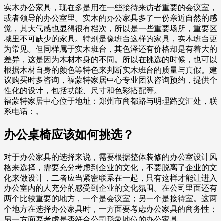
实木办公家具，现在多是用在一些接待来访者重要的会议室，
或者领导的办公室里。实木的办公家具多了一份亲近自然的感
觉，其大气感也显得很有档次，所以是一些重要场所，重要区
域里不可缺少的家具。特别是像班台这样的家具，实木班台更
为常见。但同样属于实木班台，其色泽还有价格却是有着大的
差异，这是因为木材本身的不同。所以在挑选的时候，也可以
根据木材自身的颜色等特色来判断实木班台的质量与真假。建
议购买时多咨询，福蒙特家居中心专业团队咨询预约，提供个
性化的设计，包括功能、尺寸和色彩搭配等。
福蒙特家居中心位于地址：郑州市商都路与明理路交汇处，联
系电话：。
办公桌椅应该如何挑选？
对于办公家具的选择来说，需要根据整体装修的办公室设计风
格来选择，需要充分考虑到企业的文化，不要脱离了企业的文
化来做设计，二者应当紧密联系在一起，只有这样才能让进入
办公室内的人充分的感受到企业的文化氛围。在公司里面还有
两个比较重要的地方，一个是会议室；另一个是接待室。这两
个地方在选择办公家具时，一方面要考虑办公家具的商务性；
另一方面要考虑是否符合公司形象地位的办公家具。