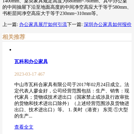
1400mm、桌类家具规定高度为680mm~760mm、其中办公桌
的中间抽屉下沿至地面高度的中间净空高应大于等于580mm、
书柜层间净空高应大于等于230mm~310mm等。
上一篇:
办公家具展厅如何引流
下一篇:
深圳办公家具如何报价
相关推荐
瓦科和办公家具
2023-03-17
467
中山市瓦科合家具有限公司于2017年02月24日成立。法
定代表人廖金好，公司经营范围包括：生产、销售：现
代家具；货物或技术进出口（国家禁止或涉及行政审批
的货物和技术进出口除外）（上述经营范围涉及货物进
出口、技术进出口）等。 1. 美时（港资） 东莞 ①大型
的生产...
查看全文