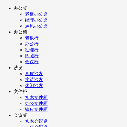
办公桌
老板办公桌
经理办公桌
屏风办公桌
办公椅
老板椅
办公椅
经理椅
四腿椅
会议椅
沙发
真皮沙发
接待沙发
休闲沙发
文件柜
实木文件柜
办公文件柜
铁皮文件柜
会议桌
实木会议桌