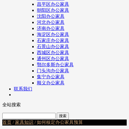
昌平区办公家具
朝阳区办公家具
沈阳办公家具
河北办公家具
济南办公家具
海淀区办公家具
石家庄办公家具
石景山办公家具
西城区办公家具
通州区办公家具
鄂尔多斯办公家具
门头沟办公家具
集宁办公家具
顺义办公家具
联系我们
全站搜索
首页
/
家具知识
/ 如何核定办公家具预算