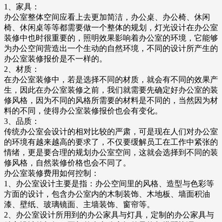
1、家具：
办公室整体空间应看上去更加简洁，办公桌、办公椅、休闲
椅、休闲桌等等都需要做一个整体的规划，灯光设计在办公室
装修中也时很重要的，照明效果影响着办公室的环境，它能够
为办公空间营造出一个生动的自然环境，不同的设计所产生的
办公室装修报价是不一样的。
2、材质：
在办公室装修中，若是选择不同的材质，就会有不同的效果产
生，因此在办公室装修之前，我们就需要先确定好办公室的装
修风格，因为不同的风格所需要的材料是不同的，当然因为材
料的不同，使得办公室装修报价也会有变化。
3、品质：
传统办公室会设计的相对比较的严肃，可是现在人们对办公室
的环境有越来越高的要求了，不仅要缓解员工在工作中紧张的
情绪，更是要合理的规划办公室空间，这就会选择到不同的装
修风格，自然装修价格也会不同了。
办公室装修费用如何控制：
1、办公室设计主要是指：办公空间里的风格、造型与色彩等
方面的设计，包含办公室内的木制装饰、木地板、墙面积油
漆、壁纸、玻璃镜面、主墙装饰、窗帘等。
2、办公室设计所用到的办公家具与灯具，定制的办公家具与