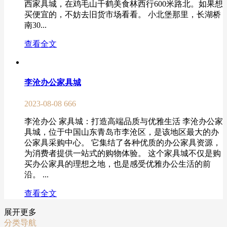
西家具城，在鸡毛山千鹤美食林西行600米路北。如果想
买便宜的，不妨去旧货市场看看。 小北堡那里，长湖桥
南30...
查看全文
李沧办公家具城
2023-08-08
666
李沧办公 家具城：打造高端品质与优雅生活 李沧办公家
具城，位于中国山东青岛市李沧区，是该地区最大的办
公家具采购中心。 它集结了各种优质的办公家具资源，
为消费者提供一站式的购物体验。 这个家具城不仅是购
买办公家具的理想之地，也是感受优雅办公生活的前
沿。 ...
查看全文
展开更多
分类导航