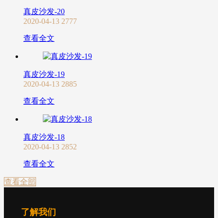
真皮沙发-20
2020-04-13
2777
查看全文
真皮沙发-19
2020-04-13
2885
查看全文
真皮沙发-18
2020-04-13
2852
查看全文
查看全部
了解我们