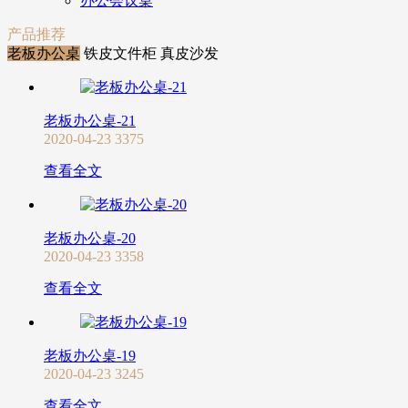
办公会议桌
产品推荐
老板办公桌
铁皮文件柜
真皮沙发
老板办公桌-21
2020-04-23
3375
查看全文
老板办公桌-20
2020-04-23
3358
查看全文
老板办公桌-19
2020-04-23
3245
查看全文