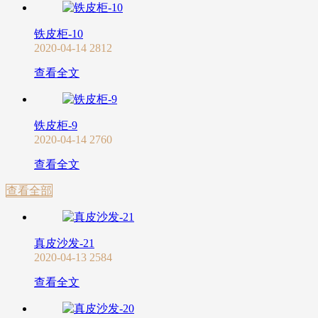
铁皮柜-10
2020-04-14
2812
查看全文
铁皮柜-9
2020-04-14
2760
查看全文
查看全部
真皮沙发-21
2020-04-13
2584
查看全文