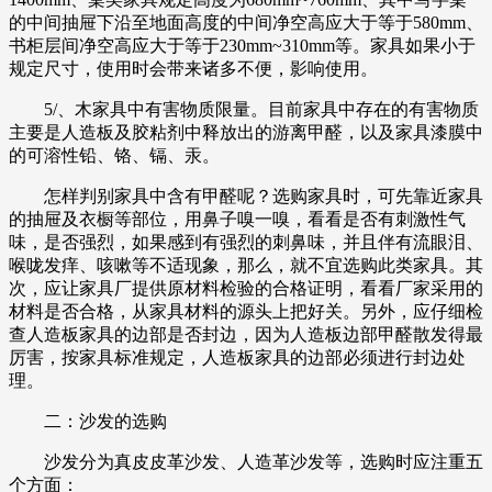
的中间抽屉下沿至地面高度的中间净空高应大于等于580mm、
书柜层间净空高应大于等于230mm~310mm等。家具如果小于
规定尺寸，使用时会带来诸多不便，影响使用。
5/、木家具中有害物质限量。目前家具中存在的有害物质
主要是人造板及胶粘剂中释放出的游离甲醛，以及家具漆膜中
的可溶性铅、铬、镉、汞。
怎样判别家具中含有甲醛呢？选购家具时，可先靠近家具
的抽屉及衣橱等部位，用鼻子嗅一嗅，看看是否有刺激性气
味，是否强烈，如果感到有强烈的刺鼻味，并且伴有流眼泪、
喉咙发痒、咳嗽等不适现象，那么，就不宜选购此类家具。其
次，应让家具厂提供原材料检验的合格证明，看看厂家采用的
材料是否合格，从家具材料的源头上把好关。另外，应仔细检
查人造板家具的边部是否封边，因为人造板边部甲醛散发得最
厉害，按家具标准规定，人造板家具的边部必须进行封边处
理。
二：沙发的选购
沙发分为真皮皮革沙发、人造革沙发等，选购时应注重五
个方面：