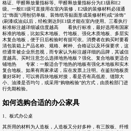
格证、甲醛释放量指标等。甲醛释放量指标分为E1级和E2
级。一般E1级可直接用在室内装修，E2级的装修材料必须通
过“饰面”(用刨切单板、装饰纸等贴面形成装修材料)或“涂饰”
(刷漆或油)以后，经检测达到E1级才能在室内使用。三看执行
标准标注越详细诚信度越高 看执行标准，最好选用有国家
标准的地板，比如实木地板、竹地板、强化木质地板、多层实
木复合地板，便于日后检验时有据可依。消费者在购买时要看
清包装箱上产品名称、规格、树种、合格证以及环保要求，这
些通常被企业所忽视，而专家认为标注越详细的品牌，其诚信
度越高。买时注意怎么选择地热地板？强化、复合地板更适合
铺地热 专家：一般适合于地热的地板有强化木地板和实木
复合地板。如果有商家承诺，应在发票上注明。在鉴别地板质
量好坏时，可以将四块地板对接，看是否有高低差、缝隙大
小、油漆是否均匀，或采用“购物检验”的方式，由质检部门进
行先期检验。
如何选购合适的办公家具
1、板式办公桌
其所用的材料为人造板，人造板又分好多种，有三胺板、纤维