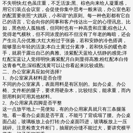
不失明快;红色虽庄重，不乏活泼;黑、棕色向来给人凝重感，
用它们装点会议室，会促使你集中思考一般来说，办公室色彩
的配置要依照“大跳跃，小和谐”的原则。每一种色彩都有它自
己的语言，它会向你的同事和客户传达出一定的心理讯息。比
如，黑色给人孤独感，但同时也有一种高贵和庄重;棕色让人
觉得老气横秋，但不同浓度的棕不但没有了年老的晦暗，还会
产生出几分优雅;大红大粉过于张扬，若和安静的冷色搭调，
能够显出年轻的活泼;本白土黄过分素净，若和快乐的暖色牵
手，就易于露出自己的典雅。淡紫配天蓝给人恬静的感觉;洋
红配宝蓝让人觉得明快;酱紫配月白则显得高雅;粉红配本白传
达青春气息;深棕配浅黄可以让你看起来比较成熟;
二、办公室家具应如何选择?
1、办公室家具材料是否合理
不同的办公室家具，表面用料是有区别的。如办公桌、办公
椅、文件柜的腿子，要求用硬杂木，比较结实，能承重，而内
部用料则可用其他材料。
2、办公用家具四脚是否平整
这一点放平地上一晃便知，有的办公用家具就只有三条腿落
地。看一看办公桌面是否平直，不能弓了背或塌了腰。办公桌
面凸起，玻璃板放上会打转;办公桌面凹进，玻璃板放上一压
就碎。注意检查文件柜门，抽屉的分缝不能过大，要讲究横平