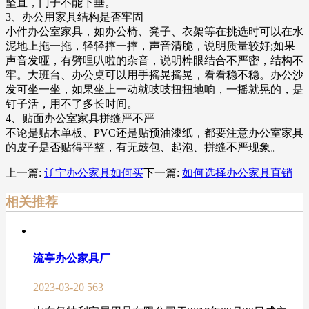
坚直，门子不能下垂。
3、办公用家具结构是否牢固
小件办公室家具，如办公椅、凳子、衣架等在挑选时可以在水
泥地上拖一拖，轻轻摔一摔，声音清脆，说明质量较好;如果
声音发哑，有劈哩叭啦的杂音，说明榫眼结合不严密，结构不
牢。大班台、办公桌可以用手摇晃摇晃，看看稳不稳。办公沙
发可坐一坐，如果坐上一动就吱吱扭扭地响，一摇就晃的，是
钉子活，用不了多长时间。
4、贴面办公室家具拼缝严不严
不论是贴木单板、PVC还是贴预油漆纸，都要注意办公室家具
的皮子是否贴得平整，有无鼓包、起泡、拼缝不严现象。
上一篇:
辽宁办公家具如何买
下一篇:
如何选择办公家具直销
相关推荐
流亭办公家具厂
2023-03-20
563