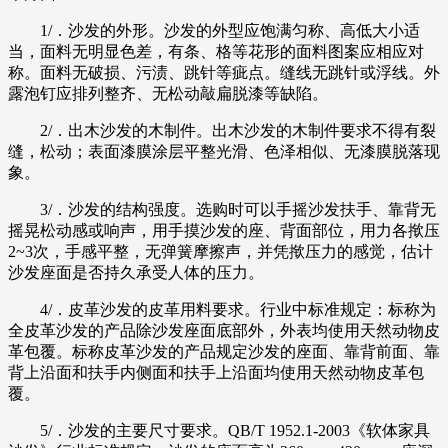
1/．沙发的外形。沙发的外型应饱满匀称、高低大小适
当，面料无明显色差，有条、格等花形的面料图案应相应对
称。面料无破损、污渍、跳针等疵点。缝线无跳针或浮线。外
露泡钉应排列整齐、无松动敲扁脱漆等缺陷。
2/．出木沙发的木制件。出木沙发的木制件要求不得有裂
缝，松动；表面漆膜涂层平整光滑、色泽相似、无漆膜脱落现
象。
3/．沙发的结构强度。选购时可以手摇沙发扶手、靠背无
摇晃松动感或响声，用手摸沙发的座、背面部位，用力各揿压
2~3次，手感平整，无弹簧摩擦声，并凭揿压力的感觉，估计
沙发座面是否持久承受人体的压力。
4/．皮革沙发的皮革用料要求。行业中标准规定：标称为
全皮革沙发的产品除沙发座面底部外，外表均使用天然动物皮
革包覆。标称皮革沙发的产品规定沙发的座面、靠背前面、靠
背上沿面和扶手内侧面和扶手上沿面均使用天然动物皮革包
覆。
5/．沙发的主要尺寸要求。QB/T 1952.1-2003《软体家具