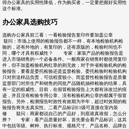
得办公家具的实用性降低，作为购买者，一定要把握好实用性
这个标准。
办公家具选购技巧
选购办公家具前三看：一看检验报告复印件要加盖公章
疑问：市场上使用的检验报告都不一样，有本地检验机构检
验的，还有外地的，有复印的，还有原版的，检验时间也不
同，哪个才具有权威性？ 专家：家装产品的检验报告是
进入市场销售的一个必备条件。一般商家在销售时都使用复印
件，但不加盖检验机构红章的则无效；对于外省检验机构的检
验报告，要看是委托检验还是监督检验。委托检验时检验机构
只对所送样品负责，可信程度较小。而监督性检验报告是质量
监督部门对所生产和销售的同批产品随机抽样检验的结果，具
有一定的权威性。目前，在假冒检验报告上大都有涂改过的痕
迹，并且没有检验专用公章、没有检验机构公章的都属于假冒
报告。另外，检测报告时效性有效期为半年，超过时效期的检
验报告将失去真实性。二看产品标识E1级可直接在室内装
修 疑问：商家都说自己的产品好，到底谁真谁假，怎么分
辨？ 专家：看产品质量好坏，首先要会看产品标识，这其
中包括等级、树种、执行标准、规格尺寸、产品名称、品牌合