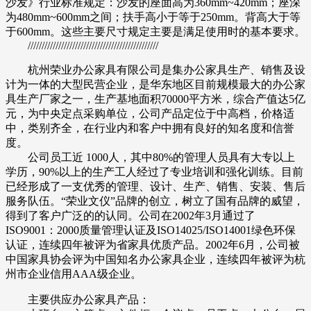
沙发》行业标准规定：沙发的座面高为360mm~420mm；座深
为480mm~600mm之间；扶手高小于等于250mm。背高大于等
于600mm。这些主要尺寸规定主要是满足使用时的基本要求。
///////////////////////////////////////////////
杭州荣业办公家具有限公司是集办公家具生产、销售及设
计为一体的大型民营企业，是华东地区目前规模最大的办公家
具生产厂家之一，生产基地面积70000平方米，综合产值达5亿
元，为中央定点采购单位，公司产品定位于中高档，价格适
中，类别齐全，在行业内和客户中拥有良好的知名度和信誉
度。
公司员工近 1000人，其中80%的管理人员具有大专以上
学历，90%以上的生产工人经过了专业培训和强化训练。目前
已经形成了一支优秀的管理、设计、生产、销售、安装、售后
服务队伍。“荣业文仪”品牌的创立，树立了国有品牌的威望，
得到了客户广泛的的认同。公司在2002年3月通过了
ISO9001：2000质量管理认证及ISO14025/ISO14001绿色环保
认证，连续四年被评为省家具优质产品。2002年6月，公司被
中国家具协会评为中国知名办公家具企业，连续四年被评为杭
州市企业信用AAA级企业。
主要供应办公家具产品：