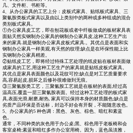
几、文件柜、书柜等。
4、从办公家具的工艺上分：皮板式家具、贴纸板式家具、三
聚氰胺类板式家具以及由以上类别中的两种或多种组成的混合
类别板式家具。
①办公家具皮工艺，即在刨花板或者中纤板做成的板材家具表
面贴天然实钢制办公家具的钢制办公家具皮,这种工艺生产出
来的家具.就是钢制办公家具皮板式家具.。其优点是表面和实
钢制办公家具一样美观,有天然的纹理;缺点是在环保性能上比
实钢制办公家具稍差。
②贴纸皮工艺，即将经过特殊工艺处理的纸皮贴在板材表面做
成家具的工艺,用这种工艺生产的家具就是贴纸皮板式家具。
其优点是家具表面颜色以及花纹可控;缺点是对工艺质量要求
高,容易起皮,损坏之后修补很难做到无痕。
③三聚氰胺类工艺，三聚氰胺工艺就是在板材的表面,经过高
温高压,覆盖一层三聚氰胺表面。经过这种工艺处理的板式家
具,表面光滑,耐磨,耐热, 家具可以保持本身的材质颜色;缺点是
劣质产品环保是否达标，封边不好会有开裂，不能随意改色。
5、办公家具的5 种色调：黑色、灰色、棕色、暗红和素蓝
色。
通常，不同种类的灰色用于办公桌;黑、棕色用于老板椅和会
客室桌椅;素蓝和暗红多作办公室用椅。因为，蓝色虽淡雅，