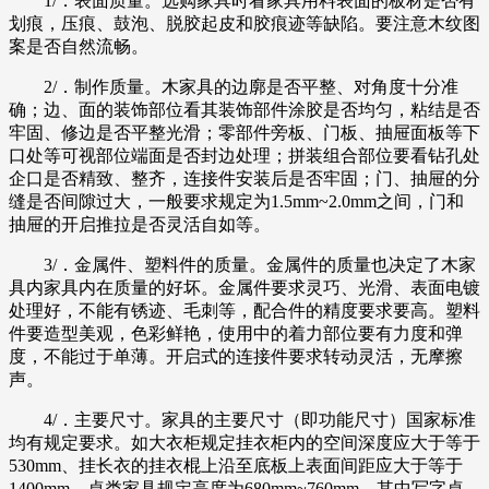
1/．表面质量。选购家具时看家具用料表面的板材是否有
划痕，压痕、鼓泡、脱胶起皮和胶痕迹等缺陷。要注意木纹图
案是否自然流畅。
2/．制作质量。木家具的边廓是否平整、对角度十分准
确；边、面的装饰部位看其装饰部件涂胶是否均匀，粘结是否
牢固、修边是否平整光滑；零部件旁板、门板、抽屉面板等下
口处等可视部位端面是否封边处理；拼装组合部位要看钻孔处
企口是否精致、整齐，连接件安装后是否牢固；门、抽屉的分
缝是否间隙过大，一般要求规定为1.5mm~2.0mm之间，门和
抽屉的开启推拉是否灵活自如等。
3/．金属件、塑料件的质量。金属件的质量也决定了木家
具内家具内在质量的好坏。金属件要求灵巧、光滑、表面电镀
处理好，不能有锈迹、毛刺等，配合件的精度要求要高。塑料
件要造型美观，色彩鲜艳，使用中的着力部位要有力度和弹
度，不能过于单薄。开启式的连接件要求转动灵活，无摩擦
声。
4/．主要尺寸。家具的主要尺寸（即功能尺寸）国家标准
均有规定要求。如大衣柜规定挂衣柜内的空间深度应大于等于
530mm、挂长衣的挂衣棍上沿至底板上表面间距应大于等于
1400mm、桌类家具规定高度为680mm~760mm、其中写字桌