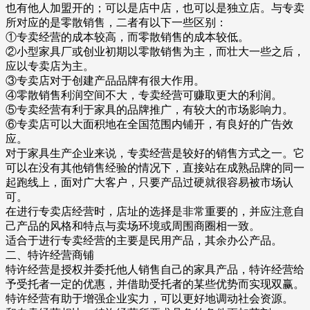
也有他人加盟开的；可以是店中店，也可以是独立店。与专卖
所对应的是零散销售，二者有以下一些区别：
①专卖经营的成本较高，而零散销售的成本较低。
②小型家具厂或创业初期以零散销售为主，而壮大一些之后，
应以专卖店为主。
③专卖店对于创建产品品牌有很大作用。
④零散销售利润空间不大，专卖经营可赚取更大的利润。
⑤专卖经营有利于家具的品牌推广，有较大的市场影响力。
⑥专卖店可以大面积地在全国范围内铺开，有良好的广告效
应。
对于家具生产企业来说，专卖经营是较好的销售方式之一。它
可以在没有其他销售经验的情况下，直接站在成熟品牌的同一
起跑线上，面对广大客户，只要产品过硬就很容易被市场认
可。
在进行专卖店经营时，店址的选择是非常重要的，并应注意自
己产品的风格和特点与卖场环境或周围商圈相一致。
适合于进行专卖经营的主要是民用产品，其余办公产品。
二、特许经营商铺
特许经营是授权并委托他人销售自己的家具产品，特许经营给
予受托者一定的优惠，并借助受托者的某些优势而实现双赢。
特许经营有助于增强企业实力，可以更好地调动社会资源。