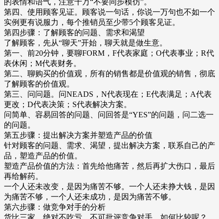
的表情和语气，注意千万“不要同步模仿”。
第四、使用顾客见证。顾客说一句话，你说一万句也不如一个
实例更有说服力，每个推销员至少带5个顾客见证。
第四步骤：了解顾客的问题、需求和渴望
了解顾客，先从“聊天”开始，聊天就是做生意。
第一、前20分钟，要聊FORM，F代表家庭；O代表事业；R代
表休闲；M代表财务。
第二、聊购买的价值观，所有的销售都是价值观的销售，彻底
了解顾客的价值观。
第三、问问题。问NEADS，N代表现在；E代表满足；A代表
更改；D代表决策；S代表解决方案。
问简单、容易回答的问题、问回答是“YES”的问题，问二选一
的问题。
第五步骤：提出解决方案并塑造产品的价值
针对顾客的问题、需求、渴望，提出解决方案，联系自己的产
品，塑造产品的价值。
塑造产品价值的方法：首先给他痛苦，然后再扩大伤口，最后
再给解药。
一个人还未改变，是因为痛苦不够。一个人还未挣大钱，是因
为痛苦不够，一个人还未成功，是因为痛苦不够。
第六步骤：做竞争对手的分析
货比三家，绝对不吃亏，不可批评竞争对手，如何比较呢？