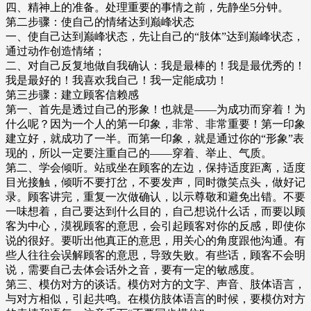
四、精神上的准备。处理重要的事情之前，先静坐5分钟。
第二步骤：使自己的情绪达到巅峰状态
一、使自己达到巅峰状态，先让自己的“肢体”达到巅峰状态，
通过动作创造情绪；
二、对自己反复地做自我确认：我是最棒的！我是最优秀的！
我是最好的！我喜欢我自己！我一定能成功！
第三步骤：建立顾客信赖感
第一、首先是透过自己的形象！也就是——为成功而穿着！为
什么呢？因为一个人的第一印象，非常、非常重要！第一印象
建立好，就成功了一半。而第一印象，就是通过你的“形象”表
现的，所以一定要注重自己的——穿着、举止、气质。
第二、学会倾听。站或坐在顾客的左边，保持适度距离，适度
目光接触，倾听不要打岔，不要发声，同时微笑点头，做好记
录。顾客讲完，重复一次做确认，以示尊敬和避免出错。不要
一味想着，自己要达到什么目的，自己想说什么话，而要以顾
客为中心，漠视顾客的意思，会引起顾客对你的反感，即使你
说的很好。要听出他真正的意思，用关心的角度跟他沟通。有
些人往往会误解顾客的意思，导致失败。有些话，顾客不会明
说，需要自己去体会话外之音，要有一定的敏感度。
第三、模仿对方的谈话。模仿对方的文字、声音、肢体语言，
与对方相似，引起共鸣。在模仿肢体语言的时候，要模仿对方