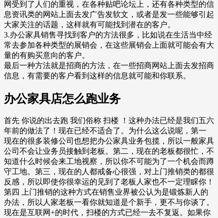
网受到了人们的重视，在各种贴吧论坛上，还有各种类型的信
息资讯类的网站上面去发广告发软文，或者是发一些能够引起
大家关注的话题，这样就有可能找到潜在的客户。
3.办公家具销售寻找到客户的方法很多，比如说在生活当中经
常去参加各种类型的展销会，在这些展销会上面就可能会有大
量的有购买意向的客户。
最后一种方法就是招商的方法，在一些招商网站上面去发招商
信息，有需要的客户看到这样的信息就可能和你联系。
办公家具店怎么跑业务
首先 你说的出去跑 我们俗称 扫楼 ！这种办法已经是我们五六
年前的做法了！现在已经不适合了。为什么这么说呢，第一
现在的很多装修公司也想把办公家具业务包揽，所以一般家具
公司不会让业务员接触到老板。第二，现在的老板都很忙，不
知道什么时候会来工地视察，所以你不可能为了一个机会而蹲
守工地。第三，现在的人都戒备心很强，对上门推销类的都很
反感，所以即使你很幸运的见到了老板人家也不一定理睬你！
第四 上门推销的这种方式在销售业界被公认为是锻炼新人的
办法，所以人家老板一看你就知道是个新手，更不与你谈了。
现在是互联网+的时代，扫楼的方式已经一去不复返。如果你