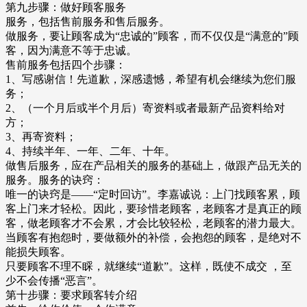
第九步骤：做好顾客服务
服务，包括售前服务和售后服务。
做服务，要让顾客成为“忠诚的”顾客，而不仅仅是“满意的”顾
客，因为满意不等于忠诚。
售前服务包括四个步骤：
1、写感谢信！先道歉，深感遗憾，希望有机会继续为您们服
务；
2、（一个月后或半个月后）寄资料或者最新产品资料给对
方；
3、再寄资料；
4、持续半年、一年、二年、十年。
做售后服务，应在产品相关的服务的基础上，做跟产品无关的
服务。服务的诀窍：
唯一的诀窍是——“定时回访”。李嘉诚说：上门找顾客累，顾
客上门来才轻松。因此，要珍惜老顾客，老顾客才是真正的顾
客，做老顾客才不会累，才会比较轻松，老顾客的潜力最大。
当顾客有抱怨时，要做额外的补偿，会抱怨的顾客，是绝对不
能损失顾客。
只要顾客不理不睬，就继续“道歉”。这样，既使不成交 ，至
少不会传播“恶言”。
第十步骤：要求顾客转介绍