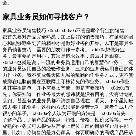
会。
家具业务员如何寻找客户？
家具业务员销售技巧 x0dx0ax0dx0a不管是哪个行业的销售，
都首先要对产品完全熟悉，加上良好的销售技巧，有足够的耐
心和能够勤备刻苦的精神才是做好业务的开始。以下是家具业
务员销售技巧，需要的朋友可作一参考。 x0dx0a想做好业
务，最重要的是用心，其次是追求效率，最后才是勤奋。
x0dx0a也就是说，一流的业务员运用自己的智慧作业务，二流
的业务员运用自己的经验作业务，三流的业务员运用自己的体
力作业务。我不赞成每天四九城的乱跑的作业务方式，更不赞
成蹲在电脑前面在互联网上守株待兔的作业务。 x0dx0a作业
务其实很简单，并不需要太辛苦，但是需要技巧。 x0dx0a首
先，你要知道，作业务最大的忌讳就是没有目的，没有计划的
乱跑。甚至有的业务员都不清楚自己现在、明天、下个星期应
该去那里跑业务，这样的方式只能是徒劳无功，或者作成几个
很小的单子。 x0dx0a个人认为正确的方法是， x0dx0a首先，
了解产品，了解产品的卖点、特性、价格、性价比等等。一个
成熟的业务员可以很快从产品上定位自己的目标客户群在那
里。比如，你销售的是办公家具，你要明确你的高端产品应该