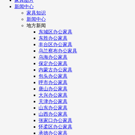
家具图片
新闻中心
家具知识
新闻中心
地方新闻
东城区办公家具
东胜办公家具
丰台区办公家具
乌兰察布办公家具
乌海办公家具
保定办公家具
内蒙古办公家具
包头办公家具
呼市办公家具
唐山办公家具
大兴办公家具
天津办公家具
山东办公家具
山西办公家具
张家口办公家具
怀柔区办公家具
承德办公家具