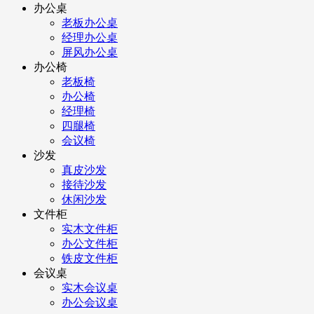
办公桌
老板办公桌
经理办公桌
屏风办公桌
办公椅
老板椅
办公椅
经理椅
四腿椅
会议椅
沙发
真皮沙发
接待沙发
休闲沙发
文件柜
实木文件柜
办公文件柜
铁皮文件柜
会议桌
实木会议桌
办公会议桌