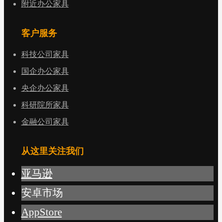
附近办公家具
客户服务
科技公司家具
国企办公家具
央企办公家具
科研院所家具
金融公司家具
从这里关注我们
亚马逊
安卓市场
AppStore