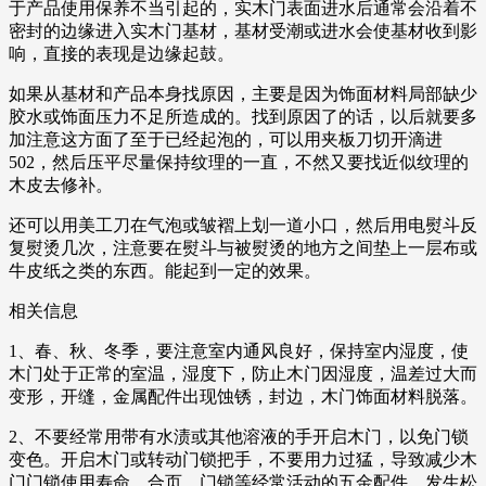
于产品使用保养不当引起的，实木门表面进水后通常会沿着不
密封的边缘进入实木门基材，基材受潮或进水会使基材收到影
响，直接的表现是边缘起鼓。
如果从基材和产品本身找原因，主要是因为饰面材料局部缺少
胶水或饰面压力不足所造成的。找到原因了的话，以后就要多
加注意这方面了至于已经起泡的，可以用夹板刀切开滴进
502，然后压平尽量保持纹理的一直，不然又要找近似纹理的
木皮去修补。
还可以用美工刀在气泡或皱褶上划一道小口，然后用电熨斗反
复熨烫几次，注意要在熨斗与被熨烫的地方之间垫上一层布或
牛皮纸之类的东西。能起到一定的效果。
相关信息
1、春、秋、冬季，要注意室内通风良好，保持室内湿度，使
木门处于正常的室温，湿度下，防止木门因湿度，温差过大而
变形，开缝，金属配件出现蚀锈，封边，木门饰面材料脱落。
2、不要经常用带有水渍或其他溶液的手开启木门，以免门锁
变色。开启木门或转动门锁把手，不要用力过猛，导致减少木
门门锁使用寿命。合页、门锁等经常活动的五金配件，发生松