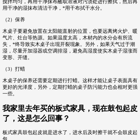
搅拌均匀，再用干净抹布蘸取溶液对污渍处进行擦拭，然后再
用干净的湿抹布清洁干净，*用干布拭干水分。
（2）保养
木桌子要避免放置在太阳能直射的位置，也要远离烤火炉、暖
气片、灶台等热源。如果温度太高，木材内的水分会有所流
失，*终导致实木桌子出现开裂现象。另外，如果天气过于潮
湿，尽量开加湿器或空调排湿，避免高湿度使实木桌子湿涨而
变形、开缝。
（3）打蜡
木桌子的保养还需要定期进行打蜡。这样才能让桌子表面具有
更好的光泽度，另外，定期打蜡的桌子防污能力也会相对更强
一些。
我家里去年买的板式家具，现在鼓包起皮
了，这是怎么回事？
板式家具鼓包起皮就是进水了，进水后及时擦干就不会鼓皮起
包。