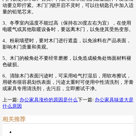
动要立即拧紧。木门门锁开启不灵时，可以往钥匙孔中加入适
量的铅笔芯末。
3、冬季室内温度不能过高（保持在20度左右为宜），在使用
电暖气或其他取暖设备时，要远离木门，以免使其受热变形。
4、粉刷墙壁时，要对木门进行遮盖，以免涂料在产品表面，
影响木门质量和美观。
5、木门的棱角处不要经常磨擦，以免造成棱角处饰面材料褪
色破损。
6、清除木门表面污迹时，可采用哈气打湿后，用软布擦试，
用硬布很容易划伤表面，污迹太重时可使用中性清洗剂，牙膏
或家具专用清洗剂，去污后，立即擦试干净。
上一篇:
办公家具涨价的原因是什么
下一篇:
办公家具味道大是
什么原因
相关推荐