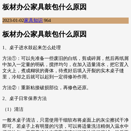
板材办公家具鼓包什么原因
2023-01-02
家具知识
964
板材办公家具鼓包什么原因
1、桌子进水鼓起来怎么处理
方法①：可以先准备一些废旧的白纸，剪成碎屑，然后再纸屑
中加入一定量的明矾，搅拌均匀，在加入适量清水，把它置入
文火上，煮成糊状的膏体，待煮好后填入开裂的实木桌子缝
里，冷却之后就可以起到一定得修补作用。
方法②：重新粘接破损部位，再修色还原。
2、桌子日常保养方法
（1）清洁
一般木桌子清洁，只需使用干细软布将桌面上的灰尘擦拭干净
即可。若桌子上有明显的污渍，可以将适量洗洁精倒入温水中