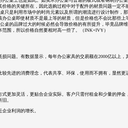
用办公桌上也是如此。如实木办公桌与普通的板式或者钢制办公
其价格的关键所在，因此选购过程中对于配件的材质问题一定不
公桌只是利用市场中的时尚元素以及所谓的潮流进行设计制作，
该办公桌即使材质不是最上等的材质，但是价格也不会比那些上
办公桌的品牌过大的时候必然会导致价格的有所提升，毕竟品牌
围，所以价格自然要相对高一些了。（INK+IVY）
损问题。有数据显示，每年办公家具的交易额在2000亿以上，
比较先进的消费理念，代表共享、环保，使用而不拥有，显然更
方式更加灵活，更贴合企业实际。客户只需付租金和少量的押金
折旧。
近企业利润的增长。