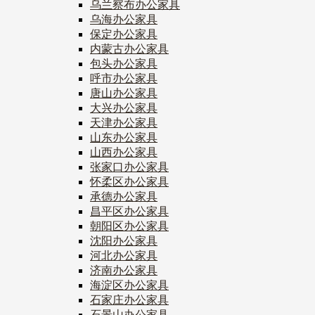
乌兰察布办公家具
乌海办公家具
保定办公家具
内蒙古办公家具
包头办公家具
呼市办公家具
唐山办公家具
大兴办公家具
天津办公家具
山东办公家具
山西办公家具
张家口办公家具
怀柔区办公家具
承德办公家具
昌平区办公家具
朝阳区办公家具
沈阳办公家具
河北办公家具
济南办公家具
海淀区办公家具
石家庄办公家具
石景山办公家具