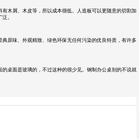
料有木屑、木皮等，所以成本很低。人造板可以更随意的切割加
广泛。
经典原味、外观精致、绿色环保无任何污染的优良特质，有许多
面的桌面是玻璃的，不过这种的很少见。钢制办公桌别的不说就