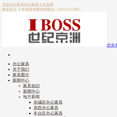
北京办公家具
办公家具十大品牌
政采定点 十年质保
免费咨询电话：010-63717686
北京
办公家具
关于我们
家具图片
新闻中心
家具知识
新闻中心
地方新闻
东城区办公家具
东胜办公家具
丰台区办公家具