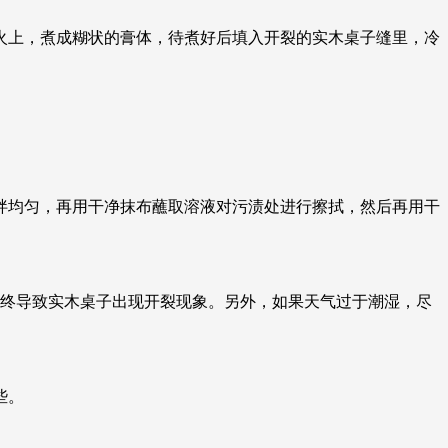
火上，煮成糊状的膏体，待煮好后填入开裂的实木桌子缝里，冷
拌均匀，再用干净抹布蘸取溶液对污渍处进行擦拭，然后再用干
*终导致实木桌子出现开裂现象。另外，如果天气过于潮湿，尽
些。