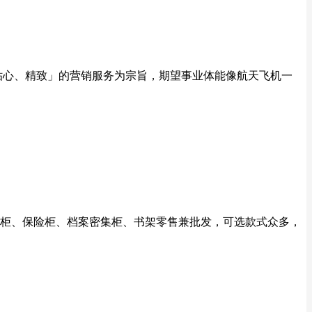
贴心、精致」的营销服务为宗旨，期望事业体能像航天飞机一
柜、保险柜、档案密集柜、书架零售兼批发，可选款式众多，