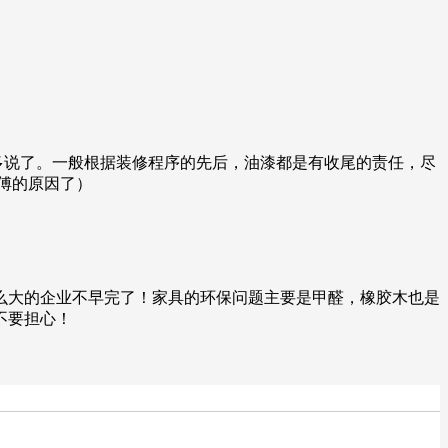
多说了。一般根据装修程序的先后，油漆都是有收尾的责任，尽
傅的原因了）
么大的企业不早完了！家具的环保问题主要是甲醛，橡胶木也是
不要担心！