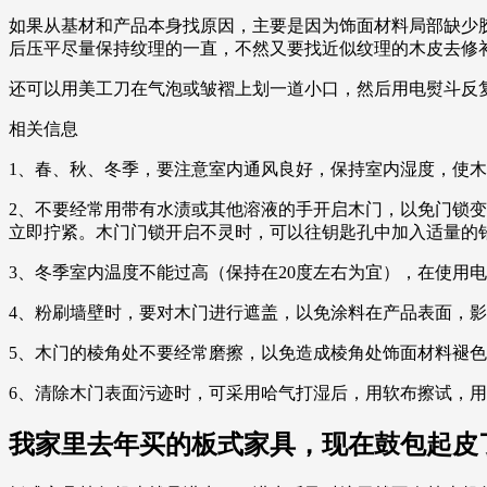
如果从基材和产品本身找原因，主要是因为饰面材料局部缺少胶
后压平尽量保持纹理的一直，不然又要找近似纹理的木皮去修
还可以用美工刀在气泡或皱褶上划一道小口，然后用电熨斗反
相关信息
1、春、秋、冬季，要注意室内通风良好，保持室内湿度，使
2、不要经常用带有水渍或其他溶液的手开启木门，以免门锁
立即拧紧。木门门锁开启不灵时，可以往钥匙孔中加入适量的
3、冬季室内温度不能过高（保持在20度左右为宜），在使用
4、粉刷墙壁时，要对木门进行遮盖，以免涂料在产品表面，
5、木门的棱角处不要经常磨擦，以免造成棱角处饰面材料褪
6、清除木门表面污迹时，可采用哈气打湿后，用软布擦试，
我家里去年买的板式家具，现在鼓包起皮