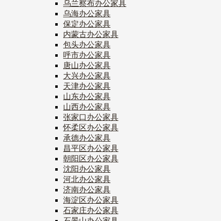
乌兰察布办公家具
乌海办公家具
保定办公家具
内蒙古办公家具
包头办公家具
呼市办公家具
唐山办公家具
大兴办公家具
天津办公家具
山东办公家具
山西办公家具
张家口办公家具
怀柔区办公家具
承德办公家具
昌平区办公家具
朝阳区办公家具
沈阳办公家具
河北办公家具
济南办公家具
海淀区办公家具
石家庄办公家具
石景山办公家具