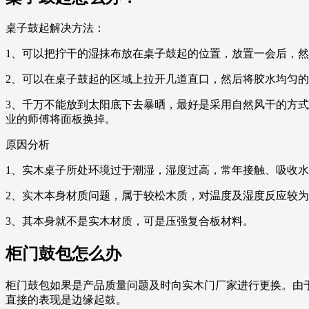
桌子鼓起解决方法：
1、可以把拧干的湿抹布放在桌子鼓起的位置，放置一会后，
2、可以在桌子鼓起的区域上拉开几道直口，然后将胶水均匀
3、千万不能放到太阳底下去暴晒，最好是采用自然风干的方
业的师傅将面板换掉。
原因分析
1、实木桌子所处环境过于潮湿，湿度过高，常年接触、吸收
2、实木本身材质问题，属于较松木质，对温度及湿度反应较
3、其本身就不是实木材质，可是压强复合板材料。
柜门鼓包怎么办
柜门鼓包如果是产品质量问题及时向实木门厂家进行更换。由
直接的表现是边缘起鼓。