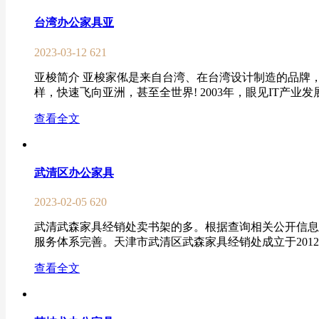
台湾办公家具亚
2023-03-12
621
亚梭简介 亚梭家俬是来自台湾、在台湾设计制造的品牌
样，快速飞向亚洲，甚至全世界! 2003年，眼见IT产业
查看全文
武清区办公家具
2023-02-05
620
武清武森家具经销处卖书架的多。根据查询相关公开信息
服务体系完善。天津市武清区武森家具经销处成立于2012
查看全文