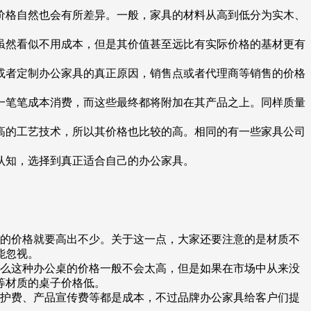
价格自然也会有所差异。一般，家具的材料从高到低分为实木、
虽然看似不用成本，但是其价值甚至远比有实际价格的基材更有
或者定制办公家具的真正原因，销售点或者代理商等销售的价格
一笔笔成本消费，而这些最终都将附加在其产品之上。同样质量
高的工艺技术，所以其价格也比较的高。相同的有一些家具公司
认知，选择到真正适合自己的办公家具。
桌的价格就要高出不少。关于这一点，大家还要注意的是材质不
能忽视。
那么这种办公桌的价格一般不会太高，但是如果在市场中从来没
等材质的桌子价格低。
维护费、产品宣传费等都是成本，不过品牌办公家具给客户们提