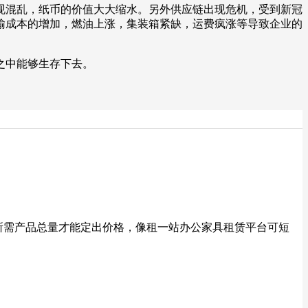
现混乱，纸币的价值大大缩水。另外供应链出现危机，受到新冠
输成本的增加，燃油上涨，集装箱紧缺，运费疯涨等导致企业的
之中能够生存下去。
看所需产品总量才能定出价格，像租一站办公家具租赁平台可短