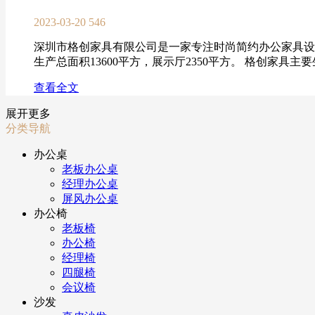
2023-03-20
546
深圳市格创家具有限公司是一家专注时尚简约办公家具设
生产总面积13600平方，展示厅2350平方。 格创家具主
查看全文
展开更多
分类导航
办公桌
老板办公桌
经理办公桌
屏风办公桌
办公椅
老板椅
办公椅
经理椅
四腿椅
会议椅
沙发