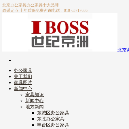
北京办公家具
办公家具十大品牌
政采定点 十年质保
免费咨询电话：010-63717686
北京
办公家具
关于我们
家具图片
新闻中心
家具知识
新闻中心
地方新闻
东城区办公家具
东胜办公家具
丰台区办公家具