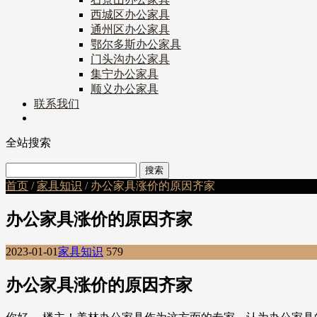
西城区办公家具
通州区办公家具
鄂尔多斯办公家具
门头沟办公家具
集宁办公家具
顺义办公家具
联系我们
全站搜索
首页
/
家具知识
/ 办公家具涨价的原因齐家
办公家具涨价的原因齐家
2023-01-01
家具知识
579
办公家具涨价的原因齐家