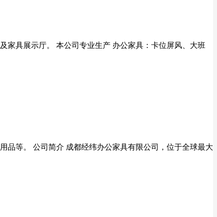
家具展示厅。 本公司专业生产 办公家具：卡位屏风、大班
居用品等。 公司简介 成都经纬办公家具有限公司，位于全球最大