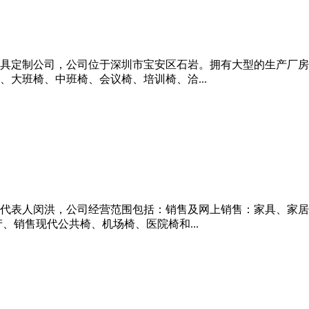
具定制公司，公司位于深圳市宝安区石岩。拥有大型的生产厂房及
大班椅、中班椅、会议椅、培训椅、洽...
。法定代表人闵洪，公司经营范围包括：销售及网上销售：家具、家
、销售现代公共椅、机场椅、医院椅和...