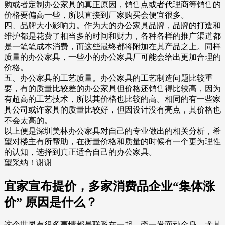
购或者定制办公家具的真正原因，销售点或者代理商等销售的
价格要偏高一些，所以直接到厂家购买会便宜很多。
四、品牌大小影响力。作为大的办公家具品牌，品牌的打造和
维护都是花费了相当多的时间和财力，各种各样的推广渠道都
是一笔笔成本消费，而这些最终都将附加在其产品之上。同样
质量的办公家具，一些小的办公家具厂可能会给出更加合理的
价格。
五、办公家具的工艺质量。办公家具的工艺制造问题比较重
要，有的质量比较差的办公家具但价格还销售得比较高，因为
有超高的工艺技术，所以其价格也比较的高。相同的有一些家
具公司或许家具的质量比较好，但因设计没有亮点，其价格也
不会太高的。
以上便是深圳美林办公家具对自己的专业做出的相关分析，希
望对楼主有所帮助，在衡量价格和质量的时候有一个更为理性
的认知，选择到真正适合自己的办公家具。
望采纳！谢谢
宜家宣布提价，多家消费品企业“集体涨
价” 原因是什么？
这个世界有很多事情都是联系在一起，牵一发而动全身，尤其