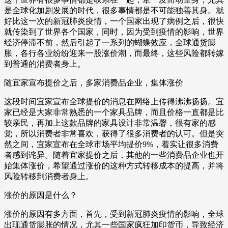
是全球化加剧发展的时代，很多事情都是不可能独善其身。就
好比这一次的新冠肺炎疫情，一个国家出现了病例之后，很快
就传染到了世界各个国家，同时，因为受到疫情的影响，世界
经济停滞不前，然后引起了一系列的蝴蝶效应，全球通货膨
胀，各行各业纷纷迎来一股涨价潮，而最终，这些风险都转嫁
到普通的消费者身上。
随宜家宣布提价之后，多家消费品企业，集体涨价
这段时间宜家宣布全球提价的消息在网络上传得沸沸扬扬。宜
家已经是大家非常熟悉的一个家具品牌，而且价格一直都是比
较亲民，再加上这款品牌的家具设计非常温馨，很有家的感
觉，所以消费者非常喜欢，获得了很多消费者的认可。但是突
然之间，宜家宣布在全球市场平均提价9%，着实让很多消费
者感到诧异。随着宜家提价之后，其他的一些消费品企业也开
始集体涨价，希望通过涨价的这种方式转移成本的提高，并将
风险转移到消费者身上。
涨价的原因是什么？
涨价的原因有多方面，首先，受到新冠肺炎疫情的影响，全球
出现通货膨胀的情况，尤其一些国家疯狂加印货币，导致经济