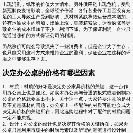
出现混乱，纸币的价值大大缩水。另外供应链出现危机，受到
新冠肺炎疫情影响，全球经济停滞，各行各业停工甚至没有充
足的工人导致生产受到影响，原材料紧缺导致运营成本增加。
还有运输成本的增加，燃油上涨，集装箱紧缺，运费疯涨等导
致企业的成本增加了不少，利润下降。为了保证利润，企业只
能通过涨价的方式保证公司的利润。
虽然涨价可能会导致流失了一些消费者，但是企业为了生存，
也只能采用这种方式来维持企业的盈利，保证企业在这样的环
境之中能够生存下去。
决定办公桌的价格有哪些因素
1、材质：材质的好坏是决定办公家具价格的关键，这一点作
用办公桌上也是如此。如实木办公桌与普通的板式或者钢制办
公桌的价格就要高出不少。关于这一点，大家还要注意的是材
质不光是基材的问题，办公桌上一些配件的材质可能也会成为
决定其价格的关键所在，因此选购过程中对于配件的材质问题
一定不能忽视。
2、设计：办公桌的设计也是决定其价格的关键所在，如果办
公桌只是利用市场中的时尚元素以及所谓的潮流进行设计制