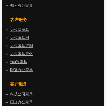
郑州办公家具
客户服务
办公室家具
办公家具网
办公家具定制
办公家具定做
500强家具
附近办公家具
客户服务
科技公司家具
国企办公家具