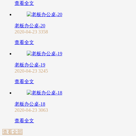
查看全文
老板办公桌-20
2020-04-23
3358
查看全文
老板办公桌-19
2020-04-23
3245
查看全文
老板办公桌-18
2020-04-23
3063
查看全文
查看全部