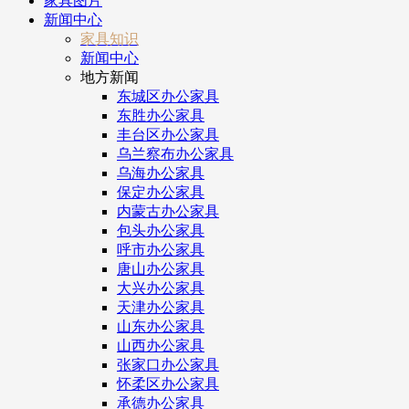
家具图片
新闻中心
家具知识
新闻中心
地方新闻
东城区办公家具
东胜办公家具
丰台区办公家具
乌兰察布办公家具
乌海办公家具
保定办公家具
内蒙古办公家具
包头办公家具
呼市办公家具
唐山办公家具
大兴办公家具
天津办公家具
山东办公家具
山西办公家具
张家口办公家具
怀柔区办公家具
承德办公家具