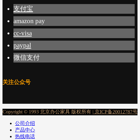
支付宝
amazon pay
cc-visa
paypal
微信支付
关注公众号
Copyright © 1993 北京办公家具 版权所有 |
京ICP备20012787号
公司介绍
产品中心
热线电话