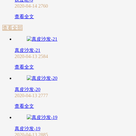
2020-04-14
2760
查看全文
查看全部
真皮沙发-21
2020-04-13
2584
查看全文
真皮沙发-20
2020-04-13
2777
查看全文
真皮沙发-19
2020-04-13
2885