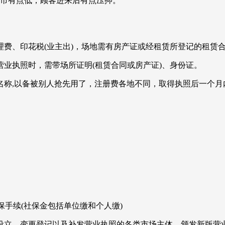
的超市有点低，顾客进来后有点压抑。
费、印花税(业主出)，场地需有房产证或经租赁所登记的租赁
业执照时，需带场所证明(租赁合同或房产证)、身份证。
号名称,以备被别人抢先用了，注册费各地不同，取得执照后一个月
保手续(社保金包括单位缴和个人缴)
准予设立、变更登记以及补发营业执照的各类市场主体，颁发新版