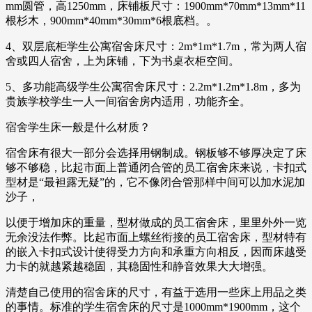
mm圆管，高1250mm，床铺板尺寸：1900mm*70mm*13mm*11
根杉木，900mm*40mm*30mm*6根底档。。
4、双层底柜学生公寓宿舍床尺寸：2m*1m*1.7m，常为两人宿
舍或四人宿舍，上为床铺，下为书桌衣柜空间。
5、多功能高级学生公寓宿舍床尺寸：2.2m*1.2m*1.8m，多为
贵族学校学生一人一间宿舍房内适用，功能齐全。
宿舍学生床一般是什么材质？
宿舍床有很大一部分会选择用钢制成。钢板够不够厚决定了床
够不够稳，比起市面上普通闭合管的员工宿舍床来说，卡扣式
型材是“最袒露无疑”的，它不像闭合管那样中间可以加水泥加
沙子，
以便于增加床的重量，型材做成的员工宿舍床，里里外外一览
无余没法作弊。比起市面上螺丝衔接的员工宿舍床，型材特有
的嵌入卡扣式设计使得受力方向和承重方向相反，因而床越受
力卡的就越紧越稳固，其稳固性和静音效果大大增强。
清楚自己使用的宿舍床的尺寸，有益于选用一些床上用品之类
的事情。标准的学生宿舍床的尺寸是1000mm*1900mm，这个