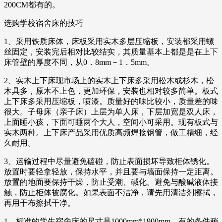
200CM都有的。
选购学校宿舍床的技巧
1、采用铁质床体，床板采用实木多层压缩板，安装都采用螺
丝固定，安装完后相对比较结实，其质量基本上都是是在上下
床管壁的厚度不同，从0．8mm－1．5mm。
2、实木上下床现市场上的实木上下床多采用松木或杉木，松
木具多，原木不上色，更加环保，安装也相对较多简单。板式
上下床多采用压缩板，喷漆。质量好的味比较小，质量差的味
很大。子母床（亲子床）上层为单人床，下层加宽是双人床，
上面睡小孩，下面可睡两个大人，空间小可采用。现有板式与
实木两种。上下床产品采用优质高频焊接钢管，做工精细，经
久耐用。
3、运输过程中尽量避免磕碰，防止表面损坏导致柜体锈化。
放置时要轻拿轻放，保持水平，并且要与墙面保持一定距离。
放置的地面要保持干燥，防止受潮、碱化。避免与酸碱液体接
触，防止柜体被腐化。如果表面不洁净，请先用清洁剂擦拭，
再用干布擦拭干净。
1、标准的学生宿舍床的尺寸是1000mm*1900mm，有的条件稍