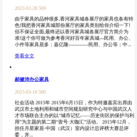
2023-02-28
569
由于家具的品种很多,香河家具城各展厅的家具也各有特
色!我把香河家具城部份展厅的家具类别给你介绍一下!
但不保证全面,最终还以香河家具城各展厅官方简介为
准!这个你可做为参考香河好百年家具城---民用、办公、
小件等家具居多；嘉亿隆-------------民用、办公等；中...
查看全文
郝健沛办公家具
2023-03-16
580
社会活动 2015年 2015年6月15日，作为特邀嘉宾出席由
武汉市土地利用和城市空间规划研究中心与中国武汉人
才市场联合主办的以“城市记忆——历史街区的保护与利
用”为主题的第二期“壹号·大咖汇”活动。 2015年12月，
担任月星家居·中国（武汉）室内设计总评榜大赛总评
委，并...