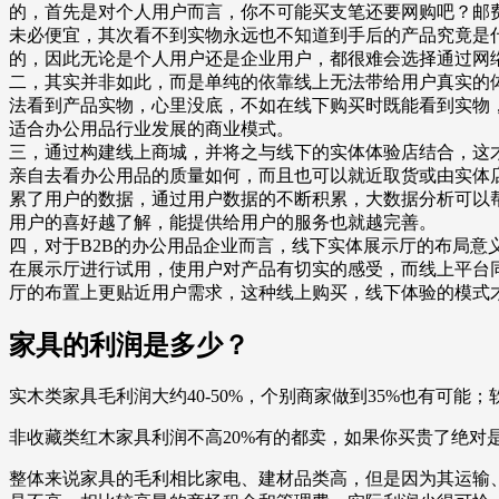
的，首先是对个人用户而言，你不可能买支笔还要网购吧？邮
未必便宜，其次看不到实物永远也不知道到手后的产品究竟是
的，因此无论是个人用户还是企业用户，都很难会选择通过网
二，其实并非如此，而是单纯的依靠线上无法带给用户真实的体
法看到产品实物，心里没底，不如在线下购买时既能看到实物
适合办公用品行业发展的商业模式。
三，通过构建线上商城，并将之与线下的实体体验店结合，这
亲自去看办公用品的质量如何，而且也可以就近取货或由实体
累了用户的数据，通过用户数据的不断积累，大数据分析可以
用户的喜好越了解，能提供给用户的服务也就越完善。
四，对于B2B的办公用品企业而言，线下实体展示厅的布局
在展示厅进行试用，使用户对产品有切实的感受，而线上平台
厅的布置上更贴近用户需求，这种线上购买，线下体验的模式
家具的利润是多少？
实木类家具毛利润大约40-50%，个别商家做到35%也有可能
非收藏类红木家具利润不高20%有的都卖，如果你买贵了绝对
整体来说家具的毛利相比家电、建材品类高，但是因为其运输