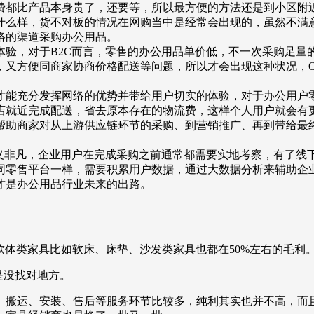
费都比产品本身贵了，还要等，所以最方便的方法还是到小区附
什么样，货不对板的情况在网购当中是经常会出现的，虽然不满
络的渠道采购办公用品。
验，对于B2C而言，零售的办公用品单价低，不一次采购足量的
，又方便同商家协商价格配送等问题，所以才会出现这种状况，O
才能充分发挥网络的优势并带给用户切实的体验，对于办公用户
店就近完成配送，省去原本存在的物流费，这样个人用户就会有
帮助商家对从上游供应链环节的采购、到营销推广、再到带给最
意义非凡，企业用户在完成采购之前通常都需要实地考察，有了线
同零售平台一样，需要积累用户数据，通过大数据分析来辅助企
才是办公用品行业未来的出路。
；软体类家具比如软床、床垫、沙发类家具也都在50%左右的毛利
是没找对地方。
、搬运、安装、售后等服务环节比较多，纯利其实也并不高，而