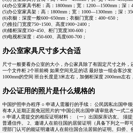
(4)办公室家具书柜：高：1800mm；宽：1200—1500mm；深：4
(5)办公室家具架：高：1800mm；宽：1000—1300mm ；深：35
(6)衣橱：深度一般600~650mm；衣橱门宽度：400~650；
(7)推拉门宽度750~1500、高度1900~2400；
(8)矮柜深度350~450、柜门宽度300-600；
(9)电视柜深度：450-600、高度600-700；
办公室家具尺寸多大合适
尺寸一般要看办公室的大小，办公家具除了有固定尺寸之外，还
一个文件柜 2个班前椅 如果空间充足的话 最好放一组会客沙发 一个
1000mm的空间 班台长度是3米左右，加侧柜深度 2000mm
办公证用的照片是什么规格的
中国护照申办程序 ○ 申请人需履行的手续： 公民因私出国
有本人近期正面免冠照片的“中国公民出国申请审批表”一式二
○ 申请人需提交的相应证明材料： （一）出国探亲访友。 须
普通信件。 2、邀请人在前往国的居留证明（具备下列之一即
理部门认可的能证明邀请人在前往国合法居留的证明。归侨、侨