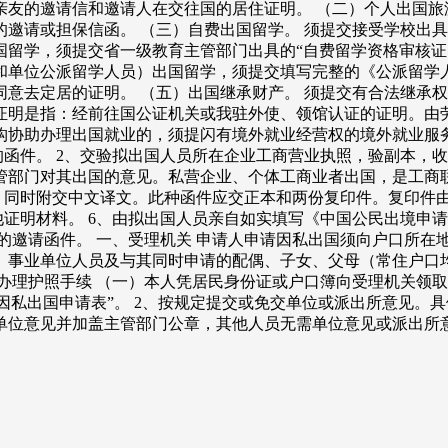
友的邀请信和邀请人在交往国的居住证明。 （二）个人出国旅
邀请或担保信函。 （三）自费出国留学。 须提交接受学校出
国留学，须提交省一级教育主管部门出具的“自费留学资格审核证
单位公派留学人员）出国留学，须提交填写完整的《公派留学人
意去定居的证明。 （五）出国继承财产。 须提交有合法继承权
证明是指：经前往国公证机关或我驻外使、领馆认证的证明。由
构协助办理出国就业的，须提闪有境外就业经营权的境外就业服务
的函件。 2、交验拟出国人员所在企业工商营业执照，验副本，收
管部门对其出国的意见。私营企业、个体工商业者出国，是工商
的。同时附交中文译文。此种函件应交正本和两份复印件。复印件
他证明材料。 6、由拟出国人员亲自如实填写《中国公民出境申
的邀请函件。 一、受理机关 申请人申请因私出国须向户口所在
、事业单位人员及与其同时申请的配偶、子女、父母（常住户口
办理护照手续 （一）本人凭居民身份证或户口簿向受理机关领取
民因私出国申请表”。 2、按规定提交或免交单位或派出所意见。
单位意见并加盖主管部门公章，其他人员无需单位意见或派出所意