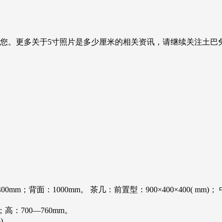
到您。更多关于5寸照片是多少厘米的相关资讯，请继续关注土巴
背面：1000mm。 茶几：前置型：900×400×400( mm)； 中心型：
；高：700—760mm。
)。