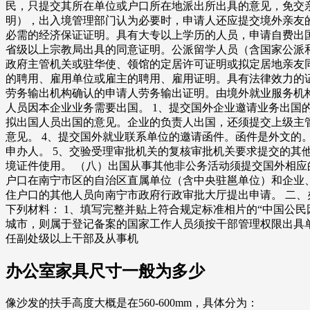
民，只提交其所在单位或户口所在地派出所出具的意见，免交亲
明），出入境管理部门认为必要时，申请人还应提交境外亲友的
必需的经济保证证明。具有大专以上学历的人员，申请自费出
省级以上宗教局出具的同意证明。公派留学人员（含国家公派和
政府主管机关或驻华使、领馆的定居许可证明或拟定居地亲友同
的聘用、雇用单位或雇主的聘用、雇用证明。具有法律效力的
劳务输出机构确认的申请人劳务输出证明。由境外就业服务机
人员因本企业业务需要出国。 1、提交国外企业邀请业务出国
拟出国人员出国的意见。企业的负责人出国，还须提交上级主
意见。 4、提交国外就业联系单位的邀请函件。函件是外文
申办人。 5、交验受理审批机关的复核审批机关要求提交的其
境证件使用。 （八）出国从事其他非公务活动须提交国外相应
户口在南宁市区的自治区直属单位（含中央驻邕单位）和企业
住户口的其他人员向南宁市政府行政审批大厅提出申请。 二、
下列材料： 1、填写完整并贴上符合规定标准相片的“中国公
城市，则属于登记备案的国家工作人员须按干部管理权限出具
任副处级以上干部及从事机
办公室家具尺寸一般为多少
像沙发的扶手高度大概是在560-600mm，具体分为：