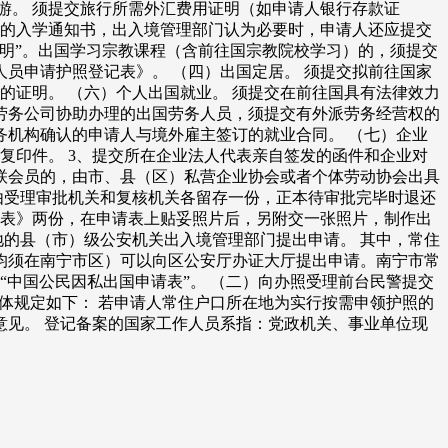
游。 须提交旅行所需外汇费用证明（如申请人银行存款证
具的入学通知书，出入境管理部门认为必要时，申请人还应提交
明”。出国学习宗教课程（含前往国宗教院校学习）的，须提交
员申请护照登记表》。 （四）出国定居。 须提交拟前往国家
的证明。 （六）个人出国就业。 须提交在前往国具有法律效力
劳务公司协助办理的出国劳务人员，须提交有外派劳务经营权的
机构确认的申请人与境外雇主签订的就业合同。 （七）企业
复印件。 3、提交所在企业法人代表亲自签发的函件和企业对
联会员的，由市、县（区）私营企业协会或者个体劳动协会出具
由受理审批机关和复核机关各留存一份，正本待审批完毕时退还
请表》两份，在申请表上贴妥照片后，另附交一张照片，制作出
地的县（市）级公安机关出入境管理部门提出申请。 其中，常住
均须在南宁市区）可以向区公安厅办证大厅提出申请。南宁市常
“中国公民因私出国申请表”。 （二）向办照受理前台民警提交
具体规定如下： 若申请人常住户口所在地为实行按需申领护照的
见。 登记备案的国家工作人员系指：党政机关、事业单位现