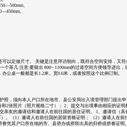
50—500mm。
0—450mm。
可以定做尺寸。 关键是注意拜访朝向，既符合空间安排，又符
茶几 注意:要留出 800~ 1100mm的过道空间方便领导进出，班
左右，办公桌一般都是长1.2米。宽0.6米，或者按照这个比例订制。
申领护照，须向本人户口所在地市、县公安局出入境管理部门提出申
份和2张照片（照片规格二寸）； 2、提交与出境事由相应的证明
提交亲友的邀请信和邀请人在前往国的居住证明。 1、邀请信（具
可）。（1）邀请人在前往国的居留资格证明； （2）邀请人在前
眷凭其户口所在地的市、县侨办或侨联出具的归侨或侨眷证明。