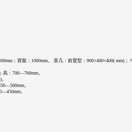
背面：1000mm。 茶几：前置型：900×400×400( mm)； 中心型：
；高：700—760mm。
)。
50—500mm。
0—450mm。