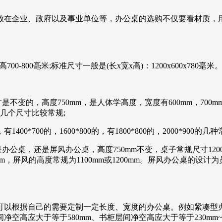
放在企业、政府以及事业单位等，办公桌的选购不仅要看材质，
700-800毫米;标准尺寸一般是(长x宽x高)：1200x600x780毫米
变的，高度750mm，是人体学高度，宽度有600mm，700mm
0mm几个尺寸比较常规;
*700的，1600*800的，有1800*800的，2000*900的几
桌，还是屏风办公桌，高度750mm不变，桌子常规尺寸1200*6
1400mm，屏风的高度常规为1100mm或1200mm。屏风办公
据自己的需要定制一定长度、宽度的办公桌。例如紧凑型办公桌尺寸
高应大于等于580mm、书柜层间净空高应大于等于230mm~3