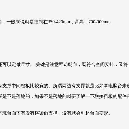
高：一般来说就是控制在350-420mm，背高：700-900mm
还可以定做尺寸。 关键是注意拜访朝向，既符合空间安排，又符
有支撑中间档板比较宽的。所谓两边有支撑就是比如拿电脑台来
板是不是落地的，如果不是落地的就要了解一下联接挡板的配件
下班台面下有没有横梁做支撑，没有就会引起台面变形。