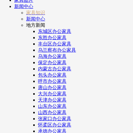
家具图片
新闻中心
家具知识
新闻中心
地方新闻
东城区办公家具
东胜办公家具
丰台区办公家具
乌兰察布办公家具
乌海办公家具
保定办公家具
内蒙古办公家具
包头办公家具
呼市办公家具
唐山办公家具
大兴办公家具
天津办公家具
山东办公家具
山西办公家具
张家口办公家具
怀柔区办公家具
承德办公家具