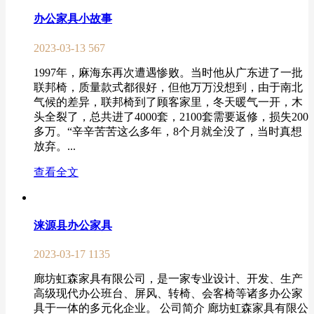
办公家具小故事
2023-03-13
567
1997年，麻海东再次遭遇惨败。当时他从广东进了一批
联邦椅，质量款式都很好，但他万万没想到，由于南北
气候的差异，联邦椅到了顾客家里，冬天暖气一开，木
头全裂了，总共进了4000套，2100套需要返修，损失200
多万。“辛辛苦苦这么多年，8个月就全没了，当时真想
放弃。...
查看全文
涞源县办公家具
2023-03-17
1135
廊坊虹森家具有限公司，是一家专业设计、开发、生产
高级现代办公班台、屏风、转椅、会客椅等诸多办公家
具于一体的多元化企业。 公司简介 廊坊虹森家具有限公