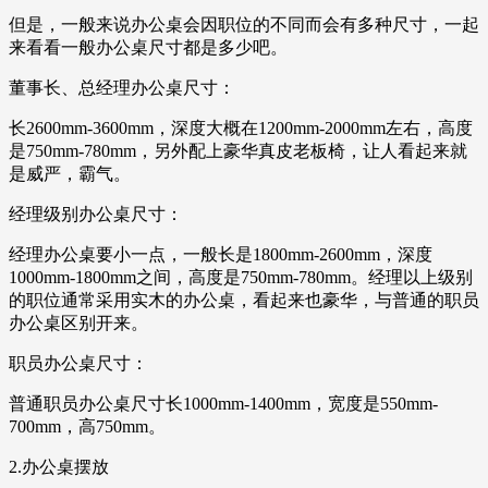
但是，一般来说办公桌会因职位的不同而会有多种尺寸，一起
来看看一般办公桌尺寸都是多少吧。
董事长、总经理办公桌尺寸：
长2600mm-3600mm，深度大概在1200mm-2000mm左右，高度
是750mm-780mm，另外配上豪华真皮老板椅，让人看起来就
是威严，霸气。
经理级别办公桌尺寸：
经理办公桌要小一点，一般长是1800mm-2600mm，深度
1000mm-1800mm之间，高度是750mm-780mm。经理以上级别
的职位通常采用实木的办公桌，看起来也豪华，与普通的职员
办公桌区别开来。
职员办公桌尺寸：
普通职员办公桌尺寸长1000mm-1400mm，宽度是550mm-
700mm，高750mm。
2.办公桌摆放