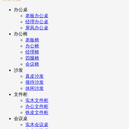
办公桌
老板办公桌
经理办公桌
屏风办公桌
办公椅
老板椅
办公椅
经理椅
四腿椅
会议椅
沙发
真皮沙发
接待沙发
休闲沙发
文件柜
实木文件柜
办公文件柜
铁皮文件柜
会议桌
实木会议桌