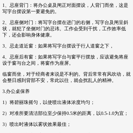
1、忌座背门：将办公桌及闸正对面摆设，人背门而坐，这是
写字台摆设第一要避免的。
2、忌座侧对门：将写字台摆在进门的右侧，写字台及闸呈斜
状，就犯了坐侧对门的忌讳。工作会受到干扰，工作效率低
下，还会影响身体健康。
3、忌走道近窗：如果将写字台摆设于行人道窗之下，
4、忌座后有窗：如果将写字台与窗平行摆放，应该避免将座
设于窗与台之间，将窗作为座屏。
临窗而坐，对于经商者来说是不利的。背后常常有风吹动，就
会整日感到背部不安，常此以往，就会扰乱人的精神。
3.办公桌保养
1）将碧丽珠摇匀，以使喷出液体浓度均匀；
2）对准所要清洁部位至少保持0.5米的距离，以0.5-1.0为宜；
3）喷出时液体以雾状效果最佳；