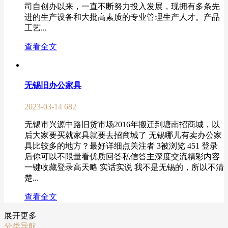
司自创办以来，一直不断努力投入发展，现拥有多条先
进的生产设备和大批高素质的专业管理生产人才。产品
工艺...
查看全文
无锡旧办公家具
2023-03-14
682
无锡市兴源中路旧货市场2016年搬迁到塘南招商城，以
后大家要买就家具就要去招商城了 无锡哪儿有卖办公家
具比较多的地方？最好详细点关注者 3被浏览 451 登录
后你可以不限量看优质回答私信答主深度交流精彩内容
一键收藏登录高天略 实话实说 我不是无锡的，所以不清
楚...
查看全文
展开更多
分类导航