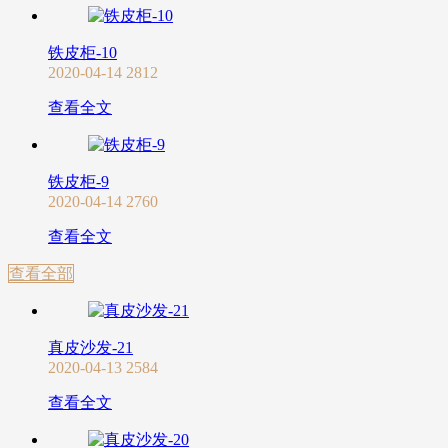
铁皮柜-10
2020-04-14
2812
查看全文
铁皮柜-9
2020-04-14
2760
查看全文
查看全部
真皮沙发-21
2020-04-13
2584
查看全文