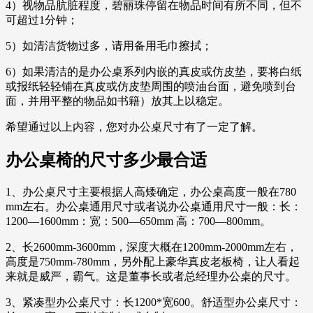
4）视物品肮脏程度，碧丽珠停留在物品时间有所不同，但不
可超过1分钟；
5）如清洁货物过多，请用备用毛巾擦拭；
6）如果清洁的是办公桌系列内嵌的真皮或仿皮垫，要将白纸
或报纸轻轻铺在真皮或仿皮垫周围的喷油台面，避免喷到台
面，并用平整的物品如书籍）放其上以稳定。
希望通过以上内容，您对办公桌尺寸有了一定了解。
办公桌椅的尺寸多少最合适
1、办公桌尺寸主要根据人高矮确定，办公桌高度一般在780
mm左右。办公桌通用尺寸或者说办公桌通用尺寸一般：长：
1200—1600mm：宽：500—650mm 高：700—800mm。
2、长2600mm-3600mm，深度大概在1200mm-2000mm左右，
高度是750mm-780mm，另外配上豪华真皮老板椅，让人看起
来就是威严，霸气。这是董事长或者总经理办公桌的尺寸。
3、紧凑型办公桌尺寸：长1200*宽600。舒适型办公桌尺寸：