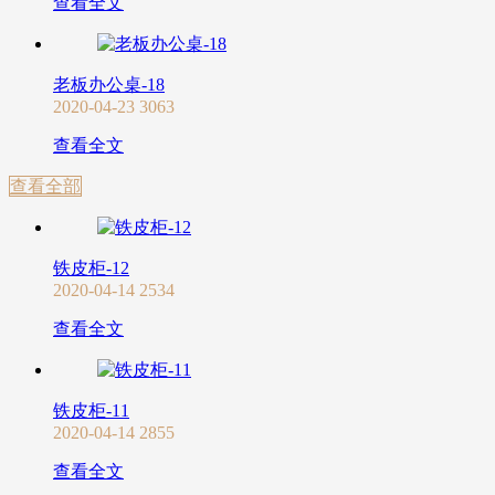
查看全文
老板办公桌-18
2020-04-23
3063
查看全文
查看全部
铁皮柜-12
2020-04-14
2534
查看全文
铁皮柜-11
2020-04-14
2855
查看全文