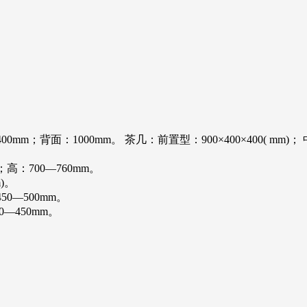
背面：1000mm。 茶几：前置型：900×400×400( mm)； 中心型：
；高：700—760mm。
)。
50—500mm。
0—450mm。