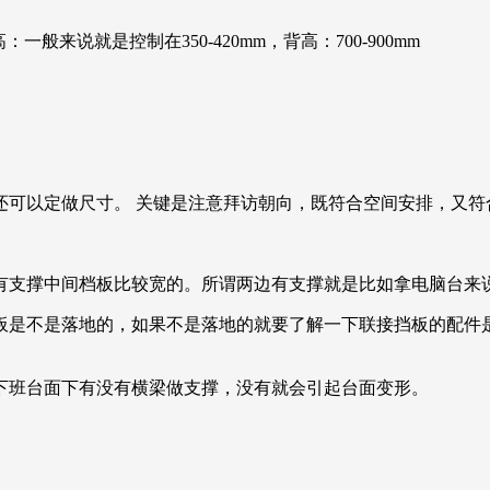
高：一般来说就是控制在350-420mm，背高：700-900mm
还可以定做尺寸。 关键是注意拜访朝向，既符合空间安排，又符
有支撑中间档板比较宽的。所谓两边有支撑就是比如拿电脑台来
板是不是落地的，如果不是落地的就要了解一下联接挡板的配件
下班台面下有没有横梁做支撑，没有就会引起台面变形。