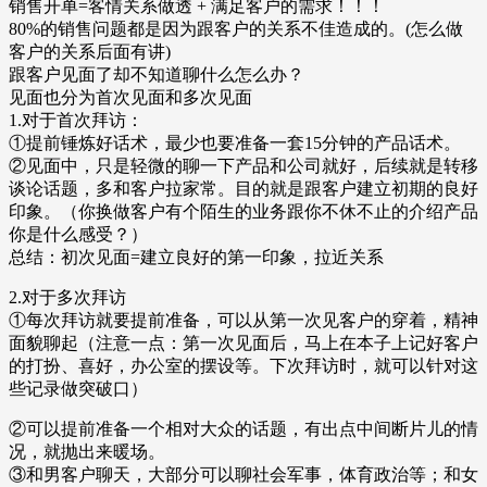
销售开单=客情关系做透 + 满足客户的需求！！！
80%的销售问题都是因为跟客户的关系不佳造成的。(怎么做
客户的关系后面有讲)
跟客户见面了却不知道聊什么怎么办？
见面也分为首次见面和多次见面
1.对于首次拜访：
①提前锤炼好话术，最少也要准备一套15分钟的产品话术。
②见面中，只是轻微的聊一下产品和公司就好，后续就是转移
谈论话题，多和客户拉家常。目的就是跟客户建立初期的良好
印象。（你换做客户有个陌生的业务跟你不休不止的介绍产品
你是什么感受？）
总结：初次见面=建立良好的第一印象，拉近关系
2.对于多次拜访
①每次拜访就要提前准备，可以从第一次见客户的穿着，精神
面貌聊起（注意一点：第一次见面后，马上在本子上记好客户
的打扮、喜好，办公室的摆设等。下次拜访时，就可以针对这
些记录做突破口）
②可以提前准备一个相对大众的话题，有出点中间断片儿的情
况，就抛出来暖场。
③和男客户聊天，大部分可以聊社会军事，体育政治等；和女