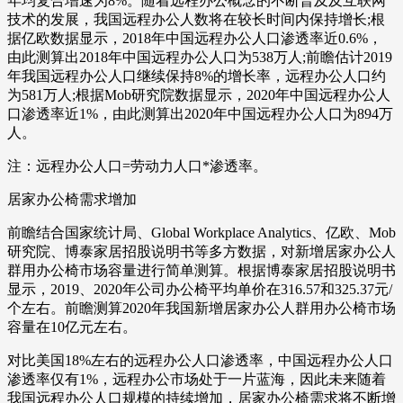
年均复合增速为8%。随着远程办公概念的不断普及及互联网
技术的发展，我国远程办公人数将在较长时间内保持增长;根
据亿欧数据显示，2018年中国远程办公人口渗透率近0.6%，
由此测算出2018年中国远程办公人口为538万人;前瞻估计2019
年我国远程办公人口继续保持8%的增长率，远程办公人口约
为581万人;根据Mob研究院数据显示，2020年中国远程办公人
口渗透率近1%，由此测算出2020年中国远程办公人口为894万
人。
注：远程办公人口=劳动力人口*渗透率。
居家办公椅需求增加
前瞻结合国家统计局、Global Workplace Analytics、亿欧、Mob
研究院、博泰家居招股说明书等多方数据，对新增居家办公人
群用办公椅市场容量进行简单测算。根据博泰家居招股说明书
显示，2019、2020年公司办公椅平均单价在316.57和325.37元/
个左右。前瞻测算2020年我国新增居家办公人群用办公椅市场
容量在10亿元左右。
对比美国18%左右的远程办公人口渗透率，中国远程办公人口
渗透率仅有1%，远程办公市场处于一片蓝海，因此未来随着
我国远程办公人口规模的持续增加，居家办公椅需求将不断增