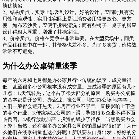
孰优孰劣。
2、结构卖点，实际上涉及到设计。好的设计，应同时具有实
用性和美观性，实用性实际上是让消费者用得更放心、更方
便，如布艺沙发，应便于拆装清洗；而有些椅子、桌子的脚应
设计得粗大厚重，增强了其稳定性。
3、价格卖点。价格在竞争中非常重要。在大型卖场中，同类
产品往往集中在一起，其价格也差不多。为了多卖货，价格战
常常不可避免。
为什么办公桌销量淡季
每年的六月和七月都是办公家具行业传统的淡季，成交量很
低，甚至很多小公司根本没有成交量。造成淡季的原因有几下
几点：1.天气转热，这个占了很大部分的原因，购买办公桌椅
的基本都是开公司、办企业、搬公司、增加办公场 地等等，
人们一般都会避开热天。2.房产行业不景气，直接影响上下游
的各个行业。3.传统实业公司的下滑，导致很多企业不得不面
临倒闭。4.银行放款加严，投资的钱少了很多，当然购买力会
下降！当然，还有很多办公家具公司的销量做的很好的！为什
么他们在淡季销量也这么好呢！所以要从自身出发，好好的分
析市场，国家大力支持的行业、大力投资的行业，多把心思用