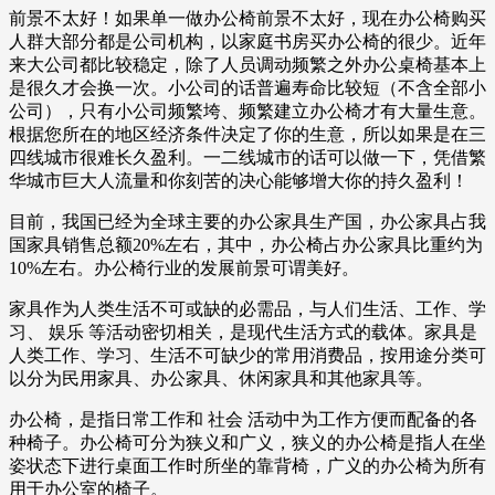
前景不太好！如果单一做办公椅前景不太好，现在办公椅购买
人群大部分都是公司机构，以家庭书房买办公椅的很少。近年
来大公司都比较稳定，除了人员调动频繁之外办公桌椅基本上
是很久才会换一次。小公司的话普遍寿命比较短（不含全部小
公司），只有小公司频繁垮、频繁建立办公椅才有大量生意。
根据您所在的地区经济条件决定了你的生意，所以如果是在三
四线城市很难长久盈利。一二线城市的话可以做一下，凭借繁
华城市巨大人流量和你刻苦的决心能够增大你的持久盈利！
目前，我国已经为全球主要的办公家具生产国，办公家具占我
国家具销售总额20%左右，其中，办公椅占办公家具比重约为
10%左右。办公椅行业的发展前景可谓美好。
家具作为人类生活不可或缺的必需品，与人们生活、工作、学
习、 娱乐 等活动密切相关，是现代生活方式的载体。家具是
人类工作、学习、生活不可缺少的常用消费品，按用途分类可
以分为民用家具、办公家具、休闲家具和其他家具等。
办公椅，是指日常工作和 社会 活动中为工作方便而配备的各
种椅子。办公椅可分为狭义和广义，狭义的办公椅是指人在坐
姿状态下进行桌面工作时所坐的靠背椅，广义的办公椅为所有
用于办公室的椅子。