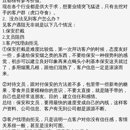
且都很有参考价值。
现在各个行业都是供大于求，想要业绩突飞猛进，只有去挖对
手的客户群（虎口夺食）。
2、没办法见到客户怎么办？
见客户遇阻无非就是以下几个情况：
1.保安拦截
2.文员阻挡
3.客户找理由拒见
①保安拦截是难度比较低，第一次拜访客户的时候，态度友好
一些，多递给保安烟之类的东西，不要给保安一种很势利的感
觉，初步可以建立良好印象再来点蝇头小利基本保安这关就过
了，多用烟熏几根，跟他们混熟了，客户信息一定是滚滚而
来。
②对待文员，跟对付保安的方法差不多，包里带一些新奇的糖
果，零食并且要模糊你的意识，不要太直接，就是随手带的，
自己也是经常送朋友。目的，建立信任和感情。
总结：保安和文员，要用最快的速度变成自己的内线，这样客
户资料、公司信息、客户有无到公司都是源源不断。
③客户找理由拒见，只是说明一点客户对你没有信任感，客情
关系很一般，甚至是没利可图。