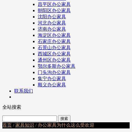
昌平区办公家具
朝阳区办公家具
沈阳办公家具
河北办公家具
济南办公家具
海淀区办公家具
石家庄办公家具
石景山办公家具
西城区办公家具
通州区办公家具
鄂尔多斯办公家具
门头沟办公家具
集宁办公家具
顺义办公家具
联系我们
全站搜索
首页
/
家具知识
/ 办公家具为什么这么受欢迎