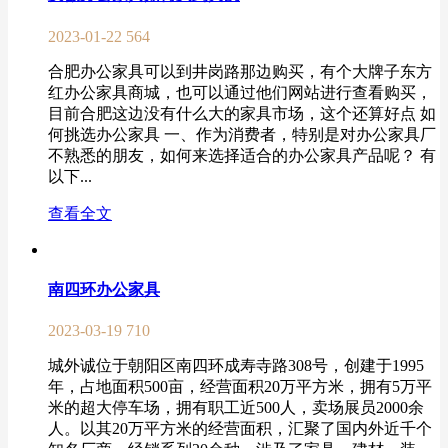
2023-01-22
564
合肥办公家具可以到井岗路那边购买，有个大牌子东方
红办公家具商城，也可以通过他们网站进行查看购买，
目前合肥这边没有什么大的家具市场，这个还算好点 如
何挑选办公家具 一、作为消费者，特别是对办公家具厂
不熟悉的朋友，如何来选择适合的办公家具产品呢？ 有
以下...
查看全文
南四环办公家具
2023-03-19
710
城外诚位于朝阳区南四环成寿寺路308号，创建于1995
年，占地面积500亩，经营面积20万平方米，拥有5万平
米的超大停车场，拥有职工近500人，卖场展员2000余
人。以其20万平方米的经营面积，汇聚了国内外近千个