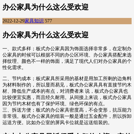
办公家具为什么这么受欢迎
2022-12-29
家具知识
577
办公家具为什么这么受欢迎
一、款式多样；板式办公家具因为饰面选择非常多，在定制办
公家具的时候可以根据不同的办公区环境、办公家具搭配来选
择纹理、颜色不一样的饰面，满足了现代人们对办公家具的个
性化需求。
二、节约成本；板式家具所采用的基材是用加工所剩的边角料
为材料制作的，所以显而易见，板式办公家具具有直接节约木
材、降低生产成本的有点，对消费者来 说，板式办公家具也
比较便宜实惠，而且经久耐用。从间接上来说，板式办公家具
因为节约木材也有了保护环境、绿色环保的有点。
三、拆送方便；板式的办公家具密度高，不会变形，抗压能力
非常强。板式办公家具的组装一般是通过五金配件，所以拆卸
运送方便。比如办公室的屏风卡位就是运送组装的。