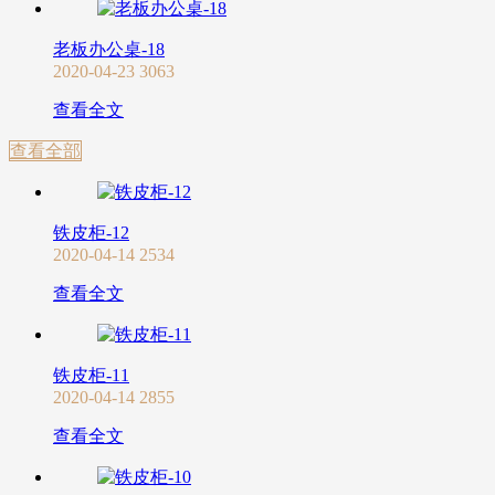
老板办公桌-18
2020-04-23
3063
查看全文
查看全部
铁皮柜-12
2020-04-14
2534
查看全文
铁皮柜-11
2020-04-14
2855
查看全文