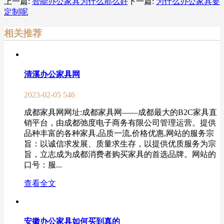
上一篇:
智能办公家具为什么那么好
下一篇:
为什么办公家具要
定制呢
相关推荐
清溪办公家具网
2023-02-05
546
成都家具网网址:成都家具网——成都最大的B2C家具直
销平台，由成都弛度电子商务有限公司管理运营。提供
品种丰富的各种家具,品质一流,价格优惠,网站的服务宗
旨：以诚信求发展、质量求生存，以提供优质服务为宗
旨，立志成为成都消费者购买家具的首选品牌。网站的
口号：服...
查看全文
安徽办公家具如何买到真的