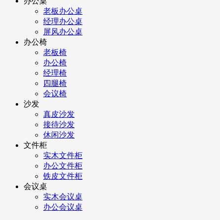
办公桌
老板办公桌
经理办公桌
屏风办公桌
办公椅
老板椅
办公椅
经理椅
四腿椅
会议椅
沙发
真皮沙发
接待沙发
休闲沙发
文件柜
实木文件柜
办公文件柜
铁皮文件柜
会议桌
实木会议桌
办公会议桌