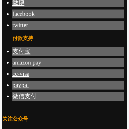
微博
facebook
twitter
付款支持
支付宝
amazon pay
cc-visa
paypal
微信支付
关注公众号