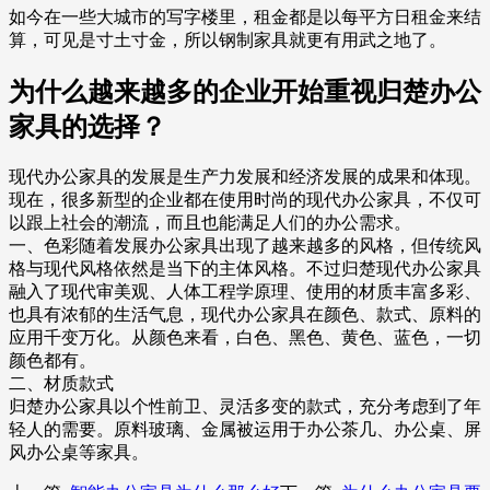
如今在一些大城市的写字楼里，租金都是以每平方日租金来结
算，可见是寸土寸金，所以钢制家具就更有用武之地了。
为什么越来越多的企业开始重视归楚办公
家具的选择？
现代办公家具的发展是生产力发展和经济发展的成果和体现。
现在，很多新型的企业都在使用时尚的现代办公家具，不仅可
以跟上社会的潮流，而且也能满足人们的办公需求。
一、色彩随着发展办公家具出现了越来越多的风格，但传统风
格与现代风格依然是当下的主体风格。不过归楚现代办公家具
融入了现代审美观、人体工程学原理、使用的材质丰富多彩、
也具有浓郁的生活气息，现代办公家具在颜色、款式、原料的
应用千变万化。从颜色来看，白色、黑色、黄色、蓝色，一切
颜色都有。
二、材质款式
归楚办公家具以个性前卫、灵活多变的款式，充分考虑到了年
轻人的需要。原料玻璃、金属被运用于办公茶几、办公桌、屏
风办公桌等家具。