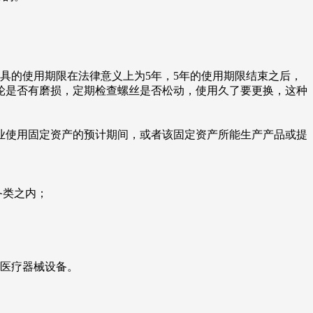
具的使用期限在法律意义上为5年，5年的使用期限结束之后，
轮是否有磨损，定期检查螺丝是否松动，使用久了要更换，这种
业使用固定资产的预计期间，或者该固定资产所能生产产品或提
备类之内；
的医疗器械设备。