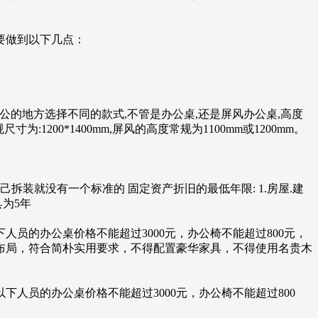
要做到以下几点：
mm。可根据办公的地方选择不同的款式,不管是办公桌,还是屏风办公桌,高度
寸为:1200*1400mm,屏风的高度常规为1100mm或1200mm。
装就没有一个标准的 固定资产折旧的最低年限: 1.房屋.建
具为5年
下人员的办公桌价格不能超过3000元，办公椅不能超过800元，
公布局，符合简朴实用要求，不得配置豪华家具，不得使用名贵木
以下人员的办公桌价格不能超过3000元，办公椅不能超过800