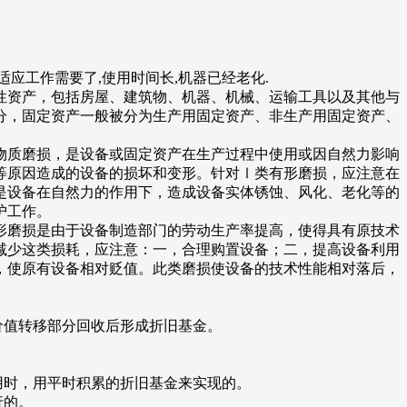
适应工作需要了,使用时间长,机器已经老化.
性资产，包括房屋、建筑物、机器、机械、运输工具以及其他与
分，固定资产一般被分为生产用固定资产、非生产用固定资产、
物质磨损，是设备或固定资产在生产过程中使用或因自然力影响
等原因造成的设备的损坏和变形。针对Ⅰ类有形磨损，应注意在
是设备在自然力的作用下，造成设备实体锈蚀、风化、老化等的
护工作。
形磨损是由于设备制造部门的劳动生产率提高，使得具有原技术
减少这类损耗，应注意：一，合理购置设备；二，提高设备利用
，使原有设备相对贬值。此类磨损使设备的技术性能相对落后，
价值转移部分回收后形成折旧基金。
用时，用平时积累的折旧基金来实现的。
行的。