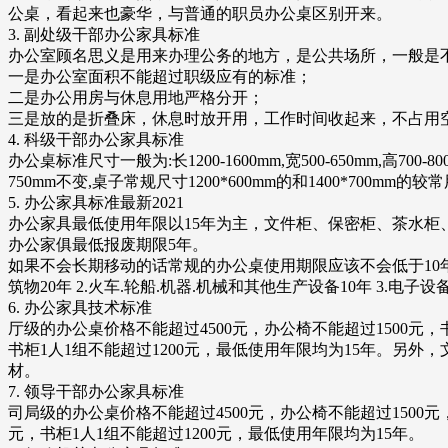
公桌，看起来也豪华，与普通的职员办公桌区别开来。
3. 副处级干部办公家具标准
办公室顾名思义是用来办理公务的地方，是公共场所，一般是
一是办公室面积不能超过职级应有的标准；
二是办公用房与休息用地严格分开；
三是放的是折叠床，休息时放开用，工作时间收起来，不占用
4. 科级干部办公家具标准
办公桌标准尺寸一般为:长1200-1600mm,宽500-650mm,高
750mm不变,桌子常规尺寸1200*600mm的和1400*700mm的
5. 办公家具标准最新2021
办公家具最低使用年限以15年为主，文件柜、保密柜、茶水柜
办公家俱最低报废期限5年。
如果不会长期移动的话常规的办公桌使用期限应该不会低于10年
筑物20年 2.火车.轮船.机器.机械和其他生产设备10年 3.电
6. 办公家具技术标准
厅级的办公桌价格不能超过4500元，办公椅不能超过1500元，
书柜1人1组不能超过1200元，最低使用年限均为15年。
材。
7. 领导干部办公家具标准
司局级的办公桌价格不能超过4500元，办公椅不能超过1500元
元，书柜1人1组不能超过1200元，最低使用年限均为15年。