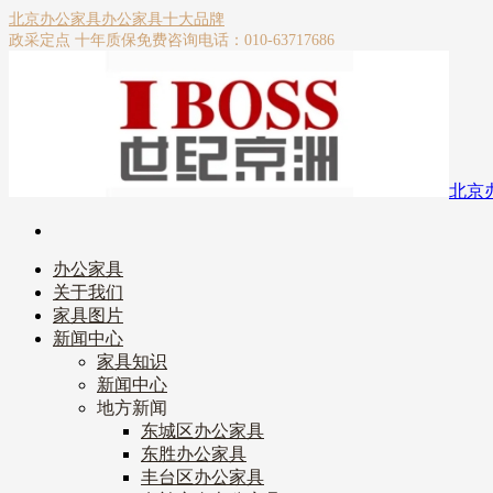
北京办公家具
办公家具十大品牌
政采定点 十年质保
免费咨询电话：010-63717686
北京
办公家具
关于我们
家具图片
新闻中心
家具知识
新闻中心
地方新闻
东城区办公家具
东胜办公家具
丰台区办公家具