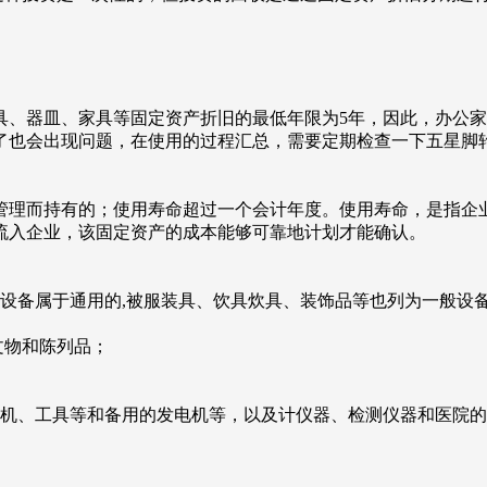
、器皿、家具等固定资产折旧的最低年限为5年，因此，办公家
了也会出现问题，在使用的过程汇总，需要定期检查一下五星脚
管理而持有的；使用寿命超过一个会计年度。使用寿命，是指企
流入企业，该固定资产的成本能够可靠地计划才能确认。
设备属于通用的,被服装具、饮具炊具、装饰品等也列为一般设
文物和陈列品；
力机、工具等和备用的发电机等，以及计仪器、检测仪器和医院