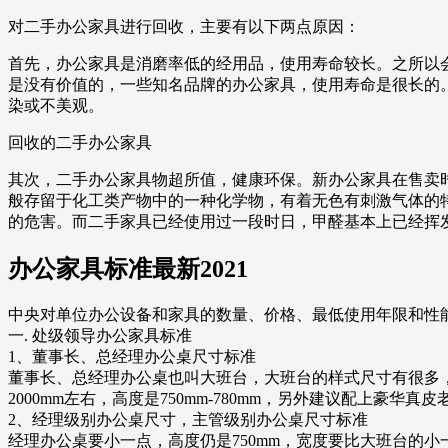
对二手办公家具进行回收，主要有以下两点原因：
首先，办公家具是消磨率低的经用品，使用寿命较长。之所以
是没有价值的，一些知名品牌的办公家具，使用寿命是很长的
染或不美观。
回收的二手办公家具
其次，二手办公家具物超所值，健康环保。新办公家具在售卖
般存留于化工类产物中的一种化学物，有着无色有刺激气体的
的危害。而二手家具已经使用过一段时日，甲醛基本上已经挥
办公家具标准最新2021
中央对单位办公设备和家具的数量、价格、最低使用年限和性
一. 处级领导办公家具标准
1、董事长、总经理办公桌尺寸标准
董事长、总经理办公桌也叫大班台，大班台的样式尺寸有很多，但是，
2000mm左右，高度是750mm-780mm，另外建议配上豪华
2、经理级别办公桌尺寸，主管级别办公桌尺寸标准
经理办公桌要小一点，高度仍是750mm，宽度要比大班台的小一点。一