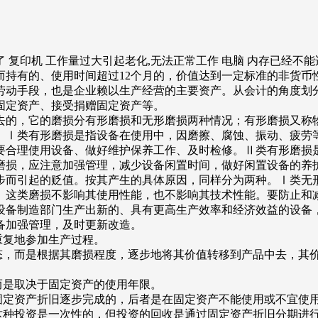
了 复印机 工作量过大引起老化,无法正常工作 电脑 内存已经不能
而持有的、使用时间超过12个月的，价值达到一定标准的非货币
劳动手段，也是企业赖以生产经营的主要资产。从会计的角度划
固定资产、接受捐赠固定资产等。
去的，它的磨损分有形磨损和无形磨损两种情况；有形磨损又称
。Ⅰ类有形磨损是指设备在使用中，因磨擦、腐蚀、振动、疲劳
要合理使用设备、做好维护保养工作、及时检修。Ⅱ类有形磨损
磨损，应注意加强管理，减少设备闲置时间，做好闲置设备的养
步而引起的贬值。按其产生的具体原因，同样分为两种。Ⅰ类无
。这类磨损不影响其使用性能，也不影响其技术性能。要防止和
设备制造部门生产出新的、具有更高生产效率和经济效益的设备
备加强管理，及时更新改造。
重复地参加生产过程。
形态，而是根据其磨损程度，逐步地将其价值转移到产品中去，其
而是取决于固定资产的使用年限。
着固定资产折旧逐步完成的，后者是在固定资产不能使用或不宜使
这种投资是一次性的，但投资的回收是通过固定资产折旧分期进