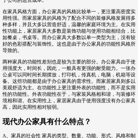
了公司的运营成本。
在家具风格方面，办公家具的风格比较单一，更注重高密度实
用性强。而家居家具的风格为了配合不同的装修风格发展得多
种多样，并且大多以营造舒适，温馨的家庭环境为主。在实用
性功能上，家居家具大多数是装饰功能与使用功能相结合，比
如餐桌，书桌等。而办公家具大多数以单一类型为主，没有较
好的色彩搭配与装饰性。这也是由于办公家具的功能性风格所
导致的。
两种家具的功能性差别也是较为主要的部分。办公家具由于使
用强度大，时间长，因此，一般具有更强的耐受能力。一张办
公桌可以同时间长期摆放，打印机，传真机，电脑，机箱等设
备。这些功能都是由于办公家具的需求性。而家居家具则多以
美观舒适为主。在功能性上更注重外表的功能性，而不是实用
性的功能性。外表功能性在于，与家装风格相和谐，与装修环
境相和谐。在实用性上，家居家具由于使用强度没有办公家具
高，因此实用性相对较弱。
现代办公家具有什么特点？
A、家具的社会性 家具的类型、数量、功能、形式、风格和制