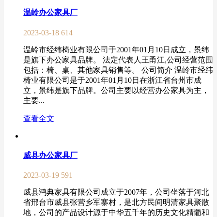
温岭办公家具厂
2023-03-18
614
温岭市经纬椅业有限公司于2001年01月10日成立，景纬
是旗下办公家具品牌。 法定代表人王甬江,公司经营范围
包括：椅、桌、其他家具销售等。 公司简介 温岭市经纬
椅业有限公司是于2001年01月10日在浙江省台州市成
立，景纬是旗下品牌。公司主要以经营办公家具为主，
主要...
查看全文
威县办公家具厂
2023-03-19
591
威县鸿典家具有限公司成立于2007年，公司坐落于河北
省邢台市威县张营乡军寨村，是北方民间明清家具聚散
地，公司的产品设计源于中华五千年的历史文化精髓和