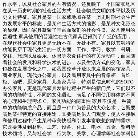
作水平，以及社会家具的占有情况，还反映了一个国家和地区
在某一历史时期的社会生活方式，社会物质文明的水平以及历
史文化特征。家具是某一国家或地域在某一历史时期社会生产
力发展水平的标志，是某种生活方式的缩影，是某种文化形态
的显现。因而家具凝聚了丰富而深刻的社会性 B、家具使用的
普遍性 家具使用的普遍性在古代家具已得到了广泛的应用，
在现代社会中家具更是无所不在，无处不有。家具以其独特的
功能贯穿于现代生活的一切方面：工作、学习、教学、科研、
交往、旅游以及娱乐、休息等衣食住行的有关活动中，而且随
着社会的发展和科学技术的进步，以及生活方式的变化，家具
也处在发展变化之中。如我国改革开放以来发展的宾馆家具、
商业家具、现代办公家具，以及民用家具中的音像柜、首饰
柜、酒吧、厨房家具、儿童家具等，特别是信息时代的SOFO
办公家具，更是现代家具发展过程中产生的新门类，它们以不
同的功能特性，不同的文化语汇，满足了不同使用群体的不同
的心理和生理需求 C、家具功能的两重性 家具不仅是一种简
单的功能物质产品，而且是一种广为普及的大众艺术，它既要
满足某些特定的直接用途，又要满足供人们观赏，使人在接触
和使用过程中产生某种审美快感和引发丰富联想的精神需求。
它既要涉及到材料、工艺、设备、化工、电器、五金、塑料等
技术领域，又与社会学、行为学、美学、心理学等社会学科以