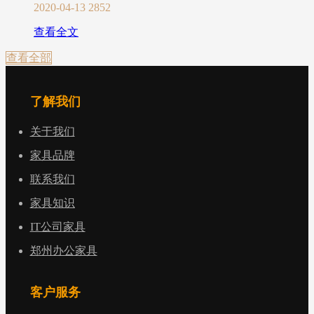
2020-04-13
2852
查看全文
查看全部
了解我们
关于我们
家具品牌
联系我们
家具知识
IT公司家具
郑州办公家具
客户服务