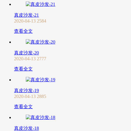
真皮沙发-21
2020-04-13
2584
查看全文
真皮沙发-20
2020-04-13
2777
查看全文
真皮沙发-19
2020-04-13
2885
查看全文
真皮沙发-18