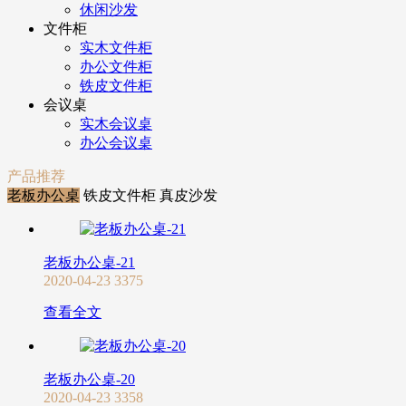
休闲沙发
文件柜
实木文件柜
办公文件柜
铁皮文件柜
会议桌
实木会议桌
办公会议桌
产品推荐
老板办公桌
铁皮文件柜
真皮沙发
老板办公桌-21
2020-04-23
3375
查看全文
老板办公桌-20
2020-04-23
3358