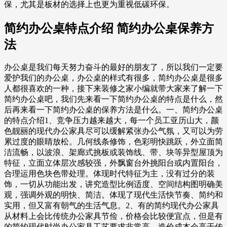
保，尤其是板材的选择上也更为重视低碳环保。
简约办公桌特点介绍 简约办公桌保养方
法
办公桌是我们每天努力奋斗的最好的朋友了，所以我们一定要
爱护我们的办公桌，办公桌的样式有很多，简约办公桌是很多
人都很喜欢的一种，接下来装修之家小编就带大家来了解一下
简约办公桌吧，我们先来看一下简约办公桌的特点是什么，然
后再来看一下简约办公桌的保养方法是什么。一、简约办公桌
的特点介绍1、竞争压力越来越大，每一个员工亚历山大，颜
色靓丽的现代办公家具尽可以缓解紧张办公气氛，又可以为劳
累过度的眼睛放松。几何线条修饰，色彩明快跳跃，外立面简
洁流畅，以波浪、架廊式挑板或装饰线、带、块等异型屋顶为
特征，立面立体层次感较强，外飘窗台外挑阳台或内置阳台，
合理运用色块色带处理。体现时代特征为主，没有过分的装
饰，一切从功能出发，讲究造型比例适度、空间结构图明确美
观，强调外观的明快、简洁。体现了现代生活快节奏、简约和
实用，但又富有朝气的生活气息。2、有的简约现代办公家具
从材料上会比传统办公家具节俭，价格会比较便宜点，但是有
的简约现代时尚办公家具工艺要求非常高。造价成本会高于传