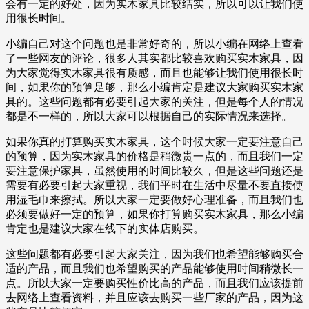
会有一定的好处，因为实木家具比较结实，所以可以让我们使
用很长时间。
小编自己对这个问题也是非常好奇的，所以小编在网络上查看
了一些网友的评论，很多人其实都比较喜欢购买实木家具，因
为大家觉得实木家具很有质感，而且也能够让我们使用很长时
间，如果你的预算足够，那么小编肯定是建议大家购买实木家
具的。这些问题都有必要引起大家的关注，但是每个人的情况
都是不一样的，所以大家可以根据自己的实际情况来选择。
如果你真的打算购买实木家具，这个时候大家一定要注意自己
的预算，因为实木家具的价格是稍微贵一点的，而且我们一定
要注意保护家具，虽然使用的时间比较久，但是这些问题还是
需要有必要引起大家重视，我们平时在生活中尽量不要直接使
用湿毛巾来擦拭。所以大家一定要做好心理准备，而且我们也
必须要做好一定的预算，如果你打算购买实木家具，那么小编
肯定也是建议大家在线下的实体店购买。
这些问题都有必要引起大家关注，因为我们也希望能够购买合
适的产品，而且我们也希望购买的产品能够使用时间稍微长一
点。所以大家一定要购买性价比高的产品，而且我们应该提前
去网络上查看资料，并且应该去购买一些厂家的产品，因为这