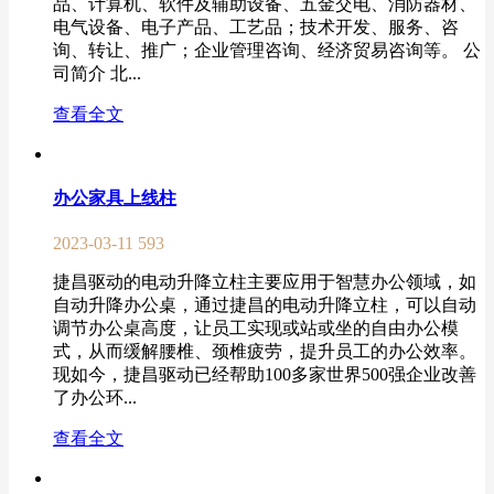
品、计算机、软件及辅助设备、五金交电、消防器材、
电气设备、电子产品、工艺品；技术开发、服务、咨
询、转让、推广；企业管理咨询、经济贸易咨询等。 公
司简介 北...
查看全文
办公家具上线柱
2023-03-11
593
捷昌驱动的电动升降立柱主要应用于智慧办公领域，如
自动升降办公桌，通过捷昌的电动升降立柱，可以自动
调节办公桌高度，让员工实现或站或坐的自由办公模
式，从而缓解腰椎、颈椎疲劳，提升员工的办公效率。
现如今，捷昌驱动已经帮助100多家世界500强企业改善
了办公环...
查看全文