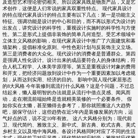
及造型艺术理论密切相关。所以说家具既是物质产品，又是艺
术创作，这便是人们常说的家具双重性特点。 现代家具设计
的特点现代家具设计的特点主要有以下几点：第一是功能主义
特征。强调功能是设计的中心和目的，而不再以形式为设计的
出发点，讲究设计的科学性，重视设计实施时的科学性与方便
性。第二是形式上提倡非装饰的简单几何造型。受艺术领域中
立体主义风格的影响，在现代家具设计中推广了六面建筑和幕
墙架构，提倡标准化原则、中性色彩计划与反装饰主义立场。
第三是消费者的大众化。现代设计的消费者是普通群众。第四
是强调人性化设计。设计出来的成品要符合人的身体结构，符
合人机工程学、人体美学原理等。第五是重视设计对象的费用
和开支，把经济问题放到设计中作为一个重要因素加以考虑规
划，从而达到实用、经济的目的。 影响中国人现代家居形态
的8大风格 今年装修到底流行什么风格？这是个问题，不过总
结起来，懒人最明智的办法就是从流行中借点灵感、闻风而
动，走在潮流前端始终是造就精美装修的一个必要条件。 假
如你实在太懒，甚至懒得去参考了，那你就照搬这八大趋势
吧，据保守估计，这些趋势在近5年内是装修发展的方向，运
气好点的话，说不定10年有效。 这八大风格分别为：现代前
卫、现代简约、雅致主义、新中式、新古典、欧式古典、美式
乡村主义以及地中海风格。各设计风格同时对应了不同的生活
方式：现代前卫对应另类；现代简约对应时尚；雅致对应优雅