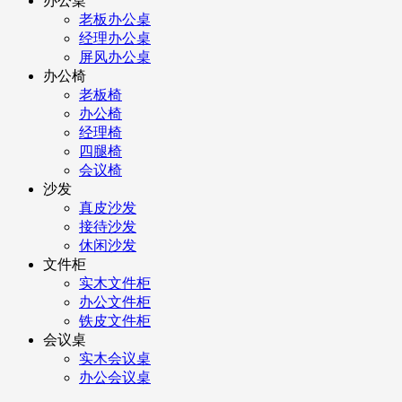
办公桌
老板办公桌
经理办公桌
屏风办公桌
办公椅
老板椅
办公椅
经理椅
四腿椅
会议椅
沙发
真皮沙发
接待沙发
休闲沙发
文件柜
实木文件柜
办公文件柜
铁皮文件柜
会议桌
实木会议桌
办公会议桌