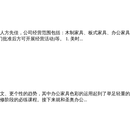
定代表人方先佳，公司经营范围包括：木制家具、板式家具、办公
后方可开展经营活动)等。 1. 美时...
文、更个性的趋势，其中办公家具色彩的运用起到了举足轻重的
阶段的必练课程。接下来就和圣奥办公...