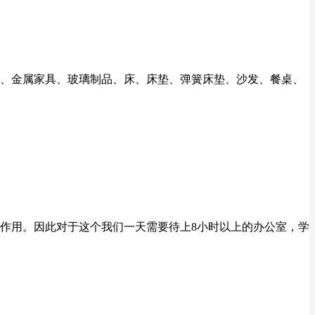
家具、金属家具、玻璃制品、床、床垫、弹簧床垫、沙发、餐桌、
作用。因此对于这个我们一天需要待上8小时以上的办公室，学