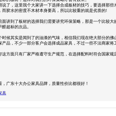
用说了，这里我个大家讲一下选择合成板材的技巧，要选择那些
，而胶水的密度不木材本身要高，所以比较重的就是劣质的!
前面讲到了板材的选择我们需要讲究环保策略，那是一个比较大
甲醛超标的次品。
个时候其实是闻到了的油漆的气味，相信我们现在绝大部分的佛
保产品，不少一部分客户会选择成品家具，不过一些不法商家将
好这方面只有厂家严格遵守生产规范，在选择配料时符合国家规
看，广东十大办公家具品牌，质量性价比都很好！
家具