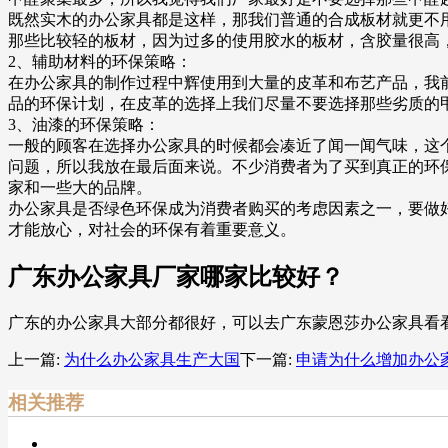
既然实木的办公家具都是这样，那我们普通的合成板材就更不
那些比较轻的板材，因为过多的使用胶水的板材，含胶量很高
2、辅助材料的环保策略：
在办公家具的制作过程中辉使用到大量的皮革和布艺产品，我
品的环保计划，在皮革的选择上我们尽量不要选择那些劣质的
3、油漆的环保策略：
一般的顾客在选择办公家具的时候都会凑近了闻一闻气味，这
问题，所以我放在最后面来说。不少消费者为了买到真正的环
家和一些大的品牌。
办公家具是否绿色环保成为消费者购买的考虑因素之一，要做
才能放心，对社会的环保有着重要意义。
广东办公家具厂家哪家比较好？
广东的办公家具大部分都很好，可以去广东蒙恩莎办公家具看
上一篇:
为什么办公家具生产大国
下一篇:
申请为什么增加办公
相关推荐