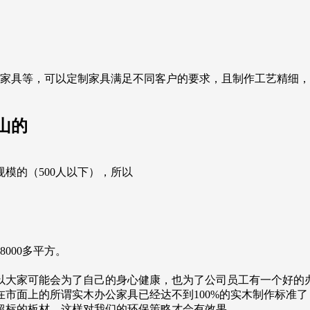
能家具等，可以定制家具满足不同客户的要求，且制作工艺精细
山的
模的（500人以下），所以
。
000多平方。
以大家可能会为了自己的身心健康，也为了公司员工有一个好的
市面上的所谓实木办公家具已经达不到100%的实木制作标准
超标的板材，这样对我们的环保策略才会有效果。