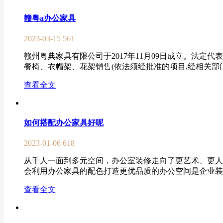
赣粤a办公家具
2023-03-15
561
赣州粤典家具有限公司于2017年11月09日成立。法
餐椅、衣帽架、花架销售(依法须经批准的项目,经相关部门批准
查看全文
如何搭配办公家具好呢
2023-01-06
618
从千人一面到多元空间，办公室装修走向了更艺术、更人
会利用办公家具的配色打造更优品质的办公空间是企业装修
查看全文