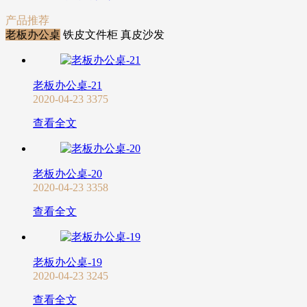
产品推荐
老板办公桌
铁皮文件柜
真皮沙发
老板办公桌-21
2020-04-23
3375
查看全文
老板办公桌-20
2020-04-23
3358
查看全文
老板办公桌-19
2020-04-23
3245
查看全文