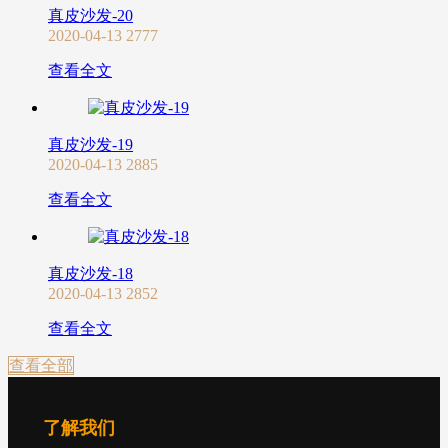
真皮沙发-20
2020-04-13
2777
查看全文
真皮沙发-19
2020-04-13
2885
查看全文
真皮沙发-18
2020-04-13
2852
查看全文
查看全部
了解我们