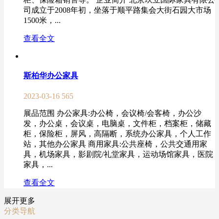
司成立于2008年初，坐落于顺平路集会大街石园大市场
1500米，...
查看全文
斯柏华办公家具
2023-03-16
565
展品范围 办公家具:办公椅，会议椅/会客椅，办公沙
发，办公桌，会议桌，电脑桌，文件柜，档案柜，储藏
柜，保险柜，屏风，高隔断，系统办公家具，个人工作
站，其他办公家具 商用家具:公共座椅，公共交通用家
具，机场家具，影剧院/礼堂家具，运动场馆家具，医院
家具，...
查看全文
展开更多
分类导航