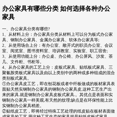
办公家具有哪些分类 如何选择各种办公
家具
一、办公家具分类有哪些?
1、从材料上分：办公家具分类从材料上可以分为板式办公家
具、钢制办公家具、金属办公家具、软体办公家具等;
2、从使用场合上分：有办公室、敞开式的职员办公室、会议
室、阅览室、图书资料室、培训教室、实验室、职工宿舍;
3、从使用功能上分：办公桌、办公椅、办公屏风、沙发、茶
几、文件柜、书柜等。
4、从办公家具的工艺上分：皮板式家具、贴纸板式家具、三
聚氰胺类板式家具以及由以上类别中的两种或多种组成的混合
类别板式家具。
①办公家具皮工艺，即在刨花板或者中纤板做成的板材家具表
面贴天然实钢制办公家具的钢制办公家具皮,这种工艺生产出
来的家具.就是钢制办公家具皮板式家具.。其优点是表面和实
钢制办公家具一样美观,有天然的纹理;缺点是在环保性能上比
实钢制办公家具稍差。
②贴纸皮工艺，即将经过特殊工艺处理的纸皮贴在板材表面做
成家具的工艺,用这种工艺生产的家具就是贴纸皮板式家具。