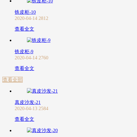
铁皮柜-10
2020-04-14
2812
查看全文
铁皮柜-9
2020-04-14
2760
查看全文
查看全部
真皮沙发-21
2020-04-13
2584
查看全文