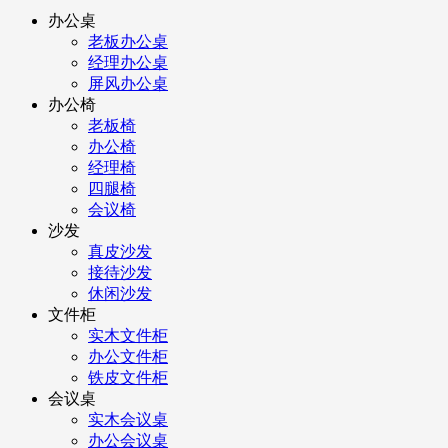
办公桌
老板办公桌
经理办公桌
屏风办公桌
办公椅
老板椅
办公椅
经理椅
四腿椅
会议椅
沙发
真皮沙发
接待沙发
休闲沙发
文件柜
实木文件柜
办公文件柜
铁皮文件柜
会议桌
实木会议桌
办公会议桌