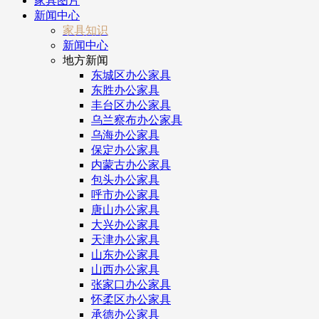
家具图片
新闻中心
家具知识
新闻中心
地方新闻
东城区办公家具
东胜办公家具
丰台区办公家具
乌兰察布办公家具
乌海办公家具
保定办公家具
内蒙古办公家具
包头办公家具
呼市办公家具
唐山办公家具
大兴办公家具
天津办公家具
山东办公家具
山西办公家具
张家口办公家具
怀柔区办公家具
承德办公家具