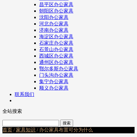
昌平区办公家具
朝阳区办公家具
沈阳办公家具
河北办公家具
济南办公家具
海淀区办公家具
石家庄办公家具
石景山办公家具
西城区办公家具
通州区办公家具
鄂尔多斯办公家具
门头沟办公家具
集宁办公家具
顺义办公家具
联系我们
全站搜索
首页
/
家具知识
/ 办公家具布置可分为什么