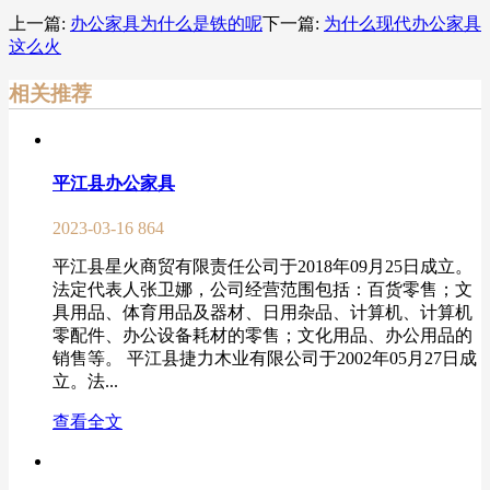
上一篇:
办公家具为什么是铁的呢
下一篇:
为什么现代办公家具
这么火
相关推荐
平江县办公家具
2023-03-16
864
平江县星火商贸有限责任公司于2018年09月25日成立。
法定代表人张卫娜，公司经营范围包括：百货零售；文
具用品、体育用品及器材、日用杂品、计算机、计算机
零配件、办公设备耗材的零售；文化用品、办公用品的
销售等。 平江县捷力木业有限公司于2002年05月27日成
立。法...
查看全文