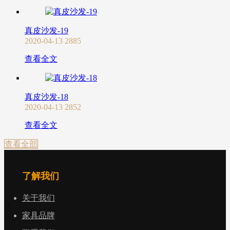
真皮沙发-19
2020-04-13
2885
查看全文
真皮沙发-18
2020-04-13
2852
查看全文
查看全部
了解我们
关于我们
家具品牌