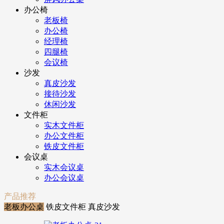
办公椅
老板椅
办公椅
经理椅
四腿椅
会议椅
沙发
真皮沙发
接待沙发
休闲沙发
文件柜
实木文件柜
办公文件柜
铁皮文件柜
会议桌
实木会议桌
办公会议桌
产品推荐
老板办公桌
铁皮文件柜
真皮沙发