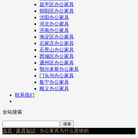
昌平区办公家具
朝阳区办公家具
沈阳办公家具
河北办公家具
济南办公家具
海淀区办公家具
石家庄办公家具
石景山办公家具
西城区办公家具
通州区办公家具
鄂尔多斯办公家具
门头沟办公家具
集宁办公家具
顺义办公家具
联系我们
全站搜索
首页
/
家具知识
/ 办公家具为什么是铁的