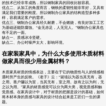
的技术已经非常成熟，所以钢制家具的回收比较容易。
优点二、从加工的角度而言，钢铁的柔韧性能非常好，又具有
满足我们需要的刚度。所以钢制办公家具的结构造型多种多
样，容易满足客户的需求。
优点三、钢制办公家具经久耐磨，不会燃烧，有良好加工工艺
为基础还能防腐蚀。“金无赤足，人无完人。”钢制办公家具也
有不足的一面。
缺点一、质感冰冷坚硬。
缺点二、办公时噪声太大，影响环境。
在家装家具中，为什么大多使用木质材料
做家具而很少用金属材料？
木质家具材质的情感表达，主要在于它的物质性与人的情感相
遇时所产生的反映。《老子》云：“诞埴以为器当其无有，器
之用。凿户牖以为室，当其无有，室之用。故有之以为利，无
之以为用。”家具的材质感觉可以分为两大类，视觉质感和触
觉质感。在家具设计中，对于材质的把握是设计的基础，如何
将木材本身的质感与家具的设计结合起来是工匠们一生的课
题。