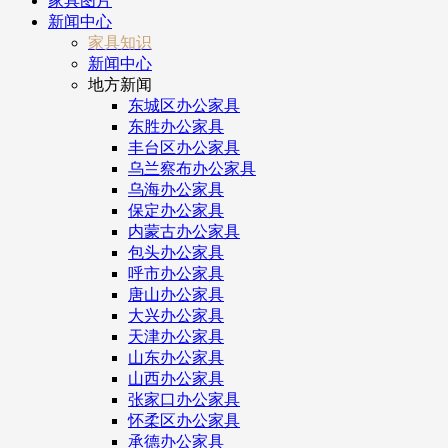
家具图片
新闻中心
家具知识
新闻中心
地方新闻
东城区办公家具
东胜办公家具
丰台区办公家具
乌兰察布办公家具
乌海办公家具
保定办公家具
内蒙古办公家具
包头办公家具
呼市办公家具
唐山办公家具
大兴办公家具
天津办公家具
山东办公家具
山西办公家具
张家口办公家具
怀柔区办公家具
承德办公家具