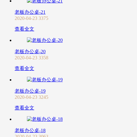
老板办公桌-21
2020-04-23
3375
查看全文
老板办公桌-20
2020-04-23
3358
查看全文
老板办公桌-19
2020-04-23
3245
查看全文
老板办公桌-18
2020-04-23
3063