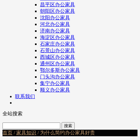
昌平区办公家具
朝阳区办公家具
沈阳办公家具
河北办公家具
济南办公家具
海淀区办公家具
石家庄办公家具
石景山办公家具
西城区办公家具
通州区办公家具
鄂尔多斯办公家具
门头沟办公家具
集宁办公家具
顺义办公家具
联系我们
全站搜索
首页
/
家具知识
/ 为什么简约办公家具好贵