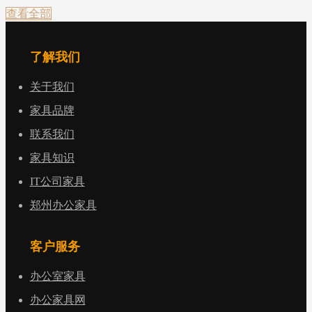
查看全部
了解我们
关于我们
家具品牌
联系我们
家具知识
IT公司家具
郑州办公家具
客户服务
办公室家具
办公家具网