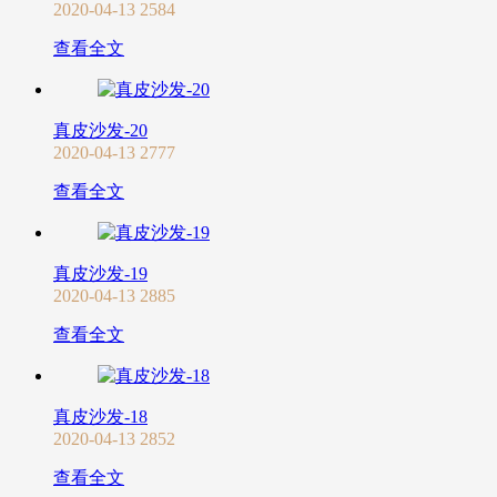
2020-04-13
2584
查看全文
真皮沙发-20
2020-04-13
2777
查看全文
真皮沙发-19
2020-04-13
2885
查看全文
真皮沙发-18
2020-04-13
2852
查看全文