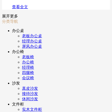
查看全文
展开更多
分类导航
办公桌
老板办公桌
经理办公桌
屏风办公桌
办公椅
老板椅
办公椅
经理椅
四腿椅
会议椅
沙发
真皮沙发
接待沙发
休闲沙发
文件柜
实木文件柜