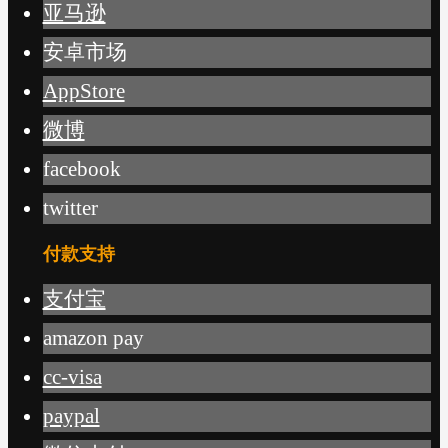
亚马逊
安卓市场
AppStore
微博
facebook
twitter
付款支持
支付宝
amazon pay
cc-visa
paypal